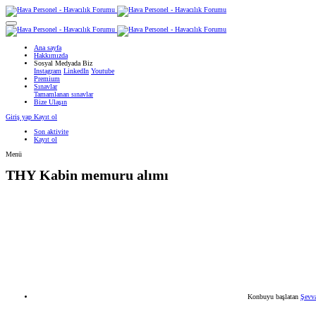
Ana sayfa
Hakkımızda
Sosyal Medyada Biz
Instagram
LinkedIn
Youtube
Premium
Sınavlar
Tamamlanan sınavlar
Bize Ulaşın
Giriş yap
Kayıt ol
Son aktivite
Kayıt ol
Menü
THY
Kabin memuru alımı
Konbuyu başlatan
Şevv