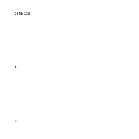
28 Nis 2026
11
0