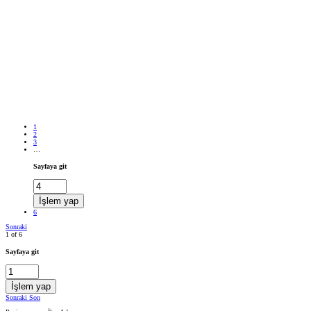
1
2
3
…
Sayfaya git
İşlem yap
6
Sonraki
1 of 6
Sayfaya git
İşlem yap
Sonraki
Son