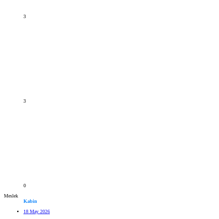
3
3
0
Meslek
Kabin
18 May 2026