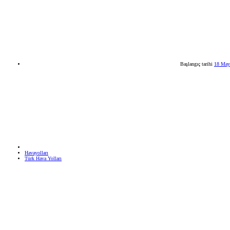
Başlangıç tarihi
18 May
Havayolları
Türk Hava Yolları