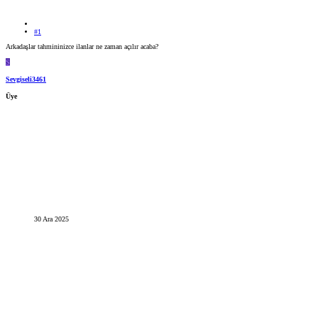
#1
Arkadaşlar tahmininizce ilanlar ne zaman açılır acaba?
S
Sevgiseli3461
Üye
30 Ara 2025