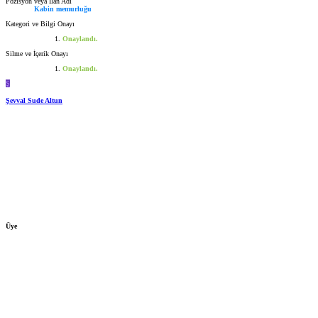
Pozisyon veya İlan Adı
Kabin memurluğu
Kategori ve Bilgi Onayı
Onaylandı.
Silme ve İçerik Onayı
Onaylandı.
Ş
Şevval Sude Altun
Üye