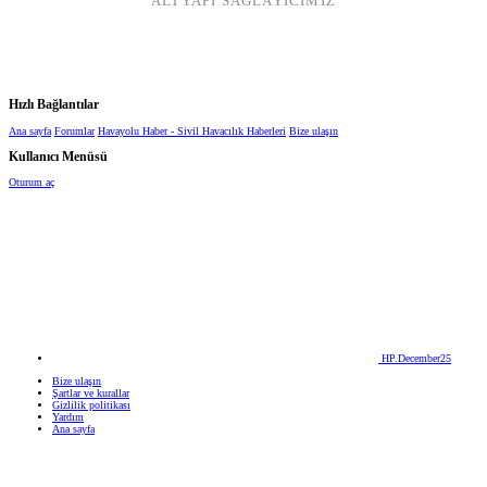
ALTYAPI SAĞLAYICIMIZ
Hızlı Bağlantılar
Ana sayfa
Forumlar
Havayolu Haber - Sivil Havacılık Haberleri
Bize ulaşın
Kullanıcı Menüsü
Oturum aç
HP.December25
Bize ulaşın
Şartlar ve kurallar
Gizlilik politikası
Yardım
Ana sayfa