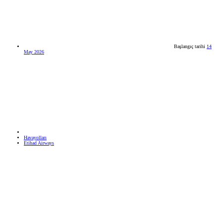
Başlangıç tarihi
14
May 2026
Havayolları
Etihad Airways