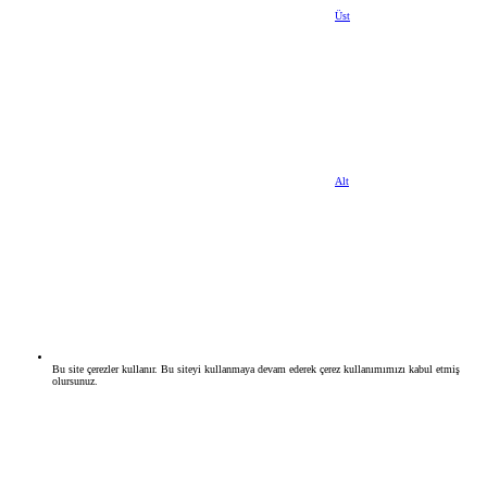
Üst
Alt
Bu site çerezler kullanır. Bu siteyi kullanmaya devam ederek çerez kullanımımızı kabul etmiş
olursunuz.