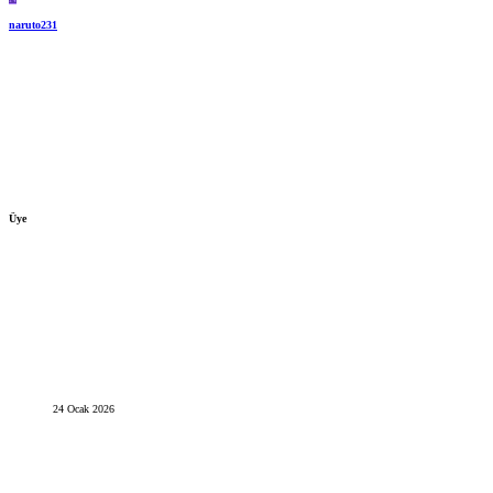
naruto231
Üye
24 Ocak 2026