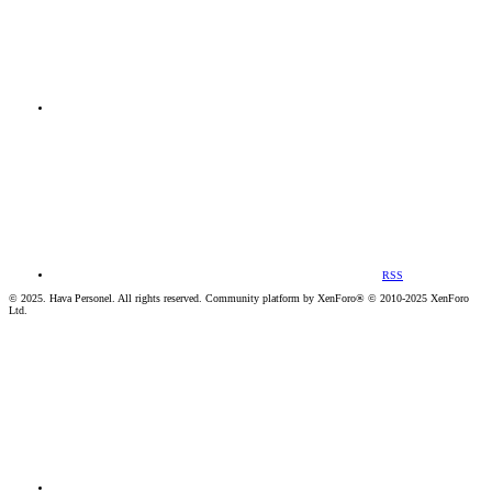
RSS
© 2025. Hava Personel. All rights reserved. Community platform by XenForo® © 2010-2025 XenForo
Ltd.