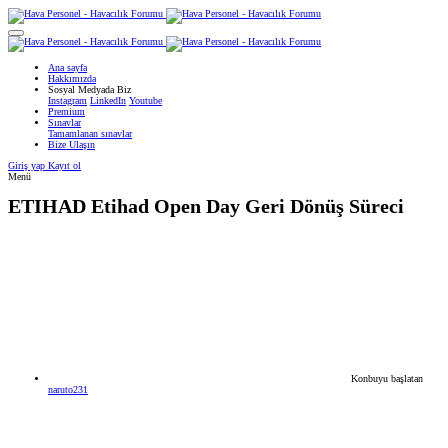
Ana sayfa
Hakkımızda
Sosyal Medyada Biz
Instagram
LinkedIn
Youtube
Premium
Sınavlar
Tamamlanan sınavlar
Bize Ulaşın
Giriş yap
Kayıt ol
Menü
ETIHAD
Etihad Open Day Geri Dönüş Süreci
Konbuyu başlatan
naruto231