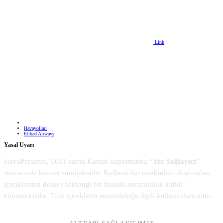
Link
Havayolları
Etihad Airways
Yasal Uyarı
HavaPersonel, 5651 sayılı Kanun kapsamında “
Yer Sağlayıcı
”
statüsünde hizmet sunmaktadır. Kullanıcılar tarafından oluşturulan
içeriklerden dolayı herhangi bir hukuki sorumluluk kabul
etmemektedir. Tüm içeriklerin sorumluluğu ilgili kullanıcılara aittir.