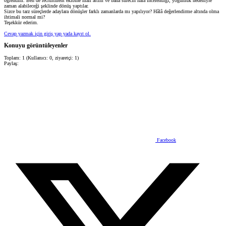
öğrendim. Ben de recruitment ekibine mail attım ve bana sürecin hâlâ incelendiği, yoğunluk nedeniyle
zaman alabileceği şeklinde dönüş yaptılar.
Sizce bu tarz süreçlerde adaylara dönüşler farklı zamanlarda mı yapılıyor? Hâlâ değerlendirme altında olma
ihtimali normal mi?
Teşekkür ederim.
Cevap yazmak için giriş yap yada kayıt ol.
Konuyu görüntüleyenler
Toplam: 1 (Kullanıcı: 0, ziyaretçi: 1)
Paylaş:
Facebook