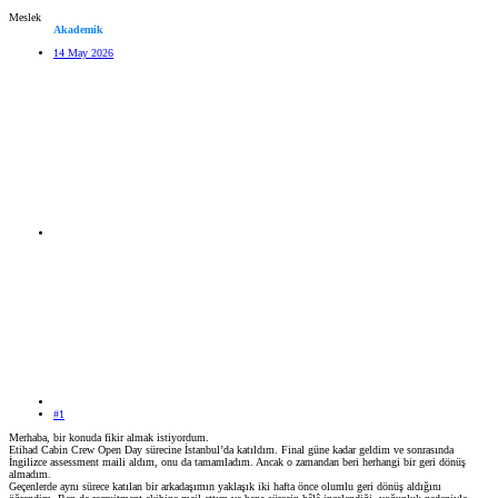
Meslek
Akademik
14 May 2026
#1
Merhaba, bir konuda fikir almak istiyordum.
Etihad Cabin Crew Open Day sürecine İstanbul’da katıldım. Final güne kadar geldim ve sonrasında
İngilizce assessment maili aldım, onu da tamamladım. Ancak o zamandan beri herhangi bir geri dönüş
almadım.
Geçenlerde aynı sürece katılan bir arkadaşımın yaklaşık iki hafta önce olumlu geri dönüş aldığını