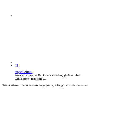
#5
huysal' Alıntı:
Arkadaşlar ben de 10 dk önce arandım, şükürler olsun...
Genişletmek için tıkla ...
Tebrik ederim. Evrak teslimi ve eğitim için hangi tarihi dediler size?