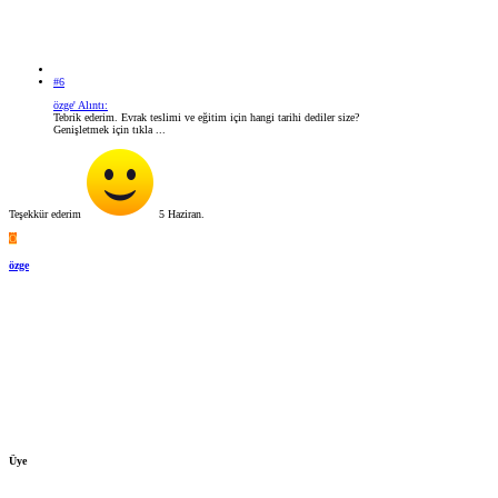
#6
özge' Alıntı:
Tebrik ederim. Evrak teslimi ve eğitim için hangi tarihi dediler size?
Genişletmek için tıkla ...
Teşekkür ederim
5 Haziran.
Ö
özge
Üye