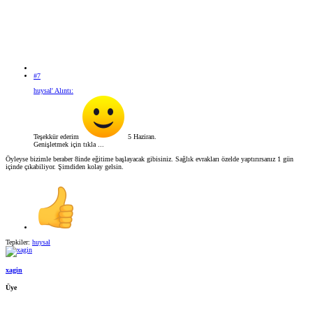
#7
huysal' Alıntı:
Teşekkür ederim
5 Haziran.
Genişletmek için tıkla ...
Öyleyse bizimle beraber 8inde eğitime başlayacak gibisiniz. Sağlık evrakları özelde yaptırırsanız 1 gün
içinde çıkabiliyor. Şimdiden kolay gelsin.
Tepkiler:
huysal
xagin
Üye