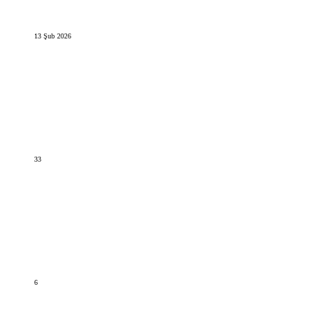
13 Şub 2026
33
6