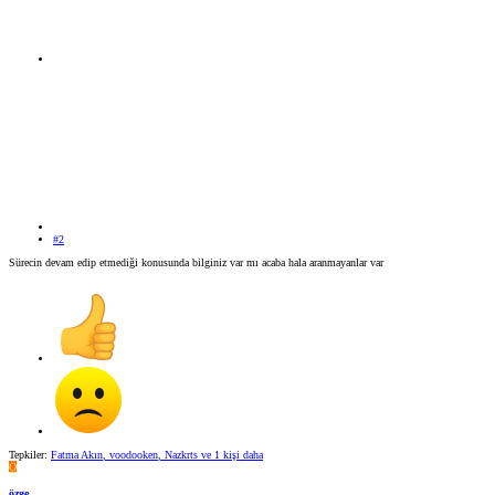
#2
Sürecin devam edip etmediği konusunda bilginiz var mı acaba hala aranmayanlar var
Tepkiler:
Fatma Akın
,
voodooken
,
Nazkrts
ve 1 kişi daha
Ö
özge