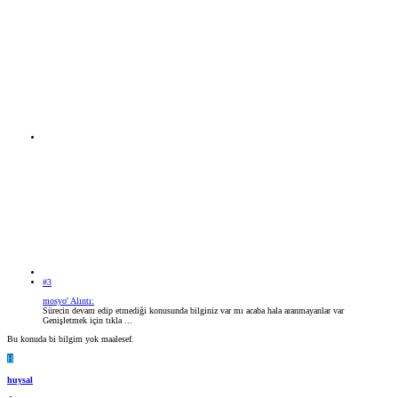
#3
mosyo' Alıntı:
Sürecin devam edip etmediği konusunda bilginiz var mı acaba hala aranmayanlar var
Genişletmek için tıkla ...
Bu konuda bi bilgim yok maalesef.
H
huysal