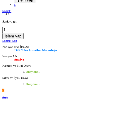
İşlem yap
6
Sonraki
1 of 6
Sayfaya git
İşlem yap
Sonraki
Son
Pozisyon veya İlan Adı
TGS Yolcu hizmetleri Memurluğu
İstasyon Adı
Antalya
Kategori ve Bilgi Onayı
Onaylandı.
Silme ve İçerik Onayı
Onaylandı.
Ö
özge