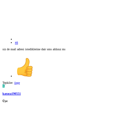
#8
siz de mail adresi istediklerine dair sms aldınız mı
Tepkiler:
özge
K
karaca190551
Üye