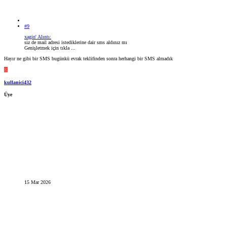
#9
xagin' Alıntı:
siz de mail adresi istediklerine dair sms aldınız mı
Genişletmek için tıkla ...
Hayır ne gibi bir SMS bugünkü evrak teklifinden sonra herhangi bir SMS almadık
K
kullanici432
Üye
15 Mar 2026