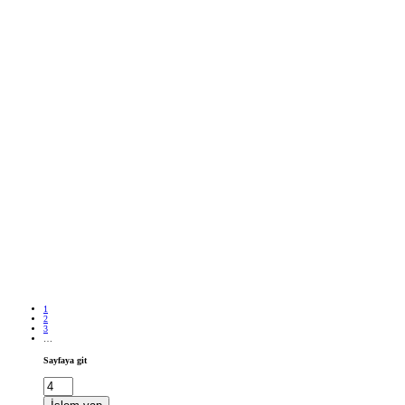
1
2
3
…
Sayfaya git