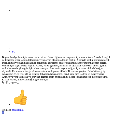
#1
Bugün Antalya base için evrak teslim ettim. Süreci öğrenmek isteyenler için kısaca; önce 2 sayfalık sağlık
ve kişisel bilgiler formu doldurdum ve tansiyon ölçümü odasına geçtim. Sırasıyla sağlık odasında sağlık
evraklarımız ve enabız hastalıklar bölümünü göstererek doktor onayından geçip üniforma beden bilgisi
vermek için başka odaya geçtim. Ceket, yelek, gömlek, pantalon ve ayakkabı için beden bilgisi girildi.
Ardından servis güzergahı için adres isteniyor. Ben henüz taşınmadığım için sonra bildirebileceğim
söylendi. En sonunda ise gerş kalan evraklar ve biyometriklerle İK odasına geçtim. E-devletime giriş
yaparak belgeleri teyit ettiler. Eğitim 8 haziranda başlayacak dendi ama sms ilede bilgi verilecekmiş.
Antalya'ya yeni taşınacak ve onaydan geçmiş kadın arkadaşlarım dilerse konaklama için haberleşebiliriz.
Kiralar tek başıma zorlanacağım gibi duruyor.
İg: @ _ozge.sa_
Tepkiler:
havacıbiri07
M