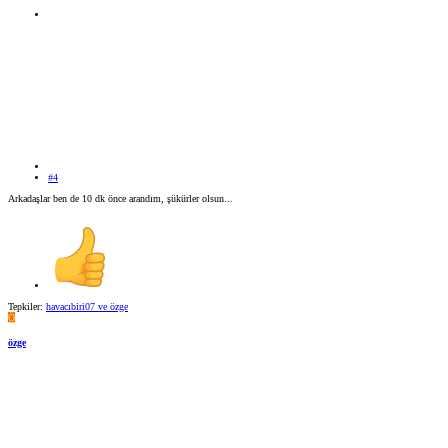
#4
Arkadaşlar ben de 10 dk önce arandım, şükürler olsun...
Tepkiler:
havacıbiri07
ve
özge
Ö
özge