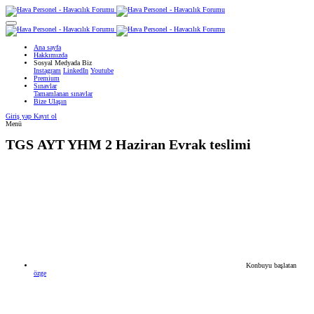
Ana sayfa
Hakkımızda
Sosyal Medyada Biz
Instagram
LinkedIn
Youtube
Premium
Sınavlar
Tamamlanan sınavlar
Bize Ulaşın
Giriş yap
Kayıt ol
Menü
TGS
AYT YHM 2 Haziran Evrak teslimi
Konbuyu başlatan
özge