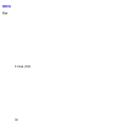
mosyo
Üye
9 Ocak 2026
50