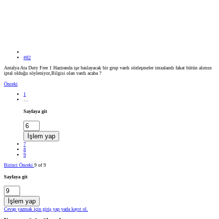
#82
Antalya Ata Duty Free 1 Haziranda işe baslayacak bir grup vardı sözleşmeler imzalandı fakat bütün alımın
iptal olduğu söyleniyor,Bilgisi olan vardı acaba ?
Önceki
1
…
Sayfaya git
İşlem yap
7
8
9
Birinci
Önceki
9 of 9
Sayfaya git
İşlem yap
Cevap yazmak için giriş yap yada kayıt ol.