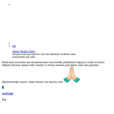
#81
Ahmet Yaşadur' Alıntı:
Umarım sizin için hayırlısı olur ben beklemeyi bıraktım zaten
Genişletmek için tıkla ...
Bende fazla istiyordum ama duyduklarımdan sonra burdaki gördüklerim doğruysa o kadar da önemli
değilmiş diyorum açıkçası belki İstanbul ve Antalya arasında uçuk farklar vardır ama girmeden
öğrenemeyeceğiz sanırım cidden hepimiz için hayırlısı artık
O
ozy075443
Üye