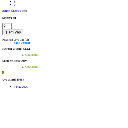
8
9
Birinci
Önceki
9 of 9
Sayfaya git
İşlem yap
Pozisyon veya İlan Adı
Satış Uzmanı
Kategori ve Bilgi Onayı
Onaylandı.
Silme ve İçerik Onayı
Onaylandı.
Ü
Üye silindi 33664
4 May 2026