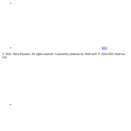
RSS
© 2025. Hava Personel. All rights reserved. Community platform by XenForo® © 2010-2025 XenForo
Ltd.