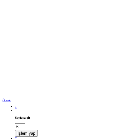
Önceki
1
…
Sayfaya git
İşlem yap
7