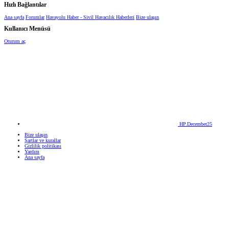
Hızlı Bağlantılar
Ana sayfa
Forumlar
Havayolu Haber - Sivil Havacılık Haberleri
Bize ulaşın
Kullanıcı Menüsü
Oturum aç
HP.December25
Bize ulaşın
Şartlar ve kurallar
Gizlilik politikası
Yardım
Ana sayfa