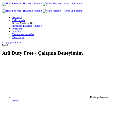
Ana sayfa
Hakkımızda
Sosyal Medyada Biz
Instagram
LinkedIn
Youtube
Premium
Sınavlar
Tamamlanan sınavlar
Bize Ulaşın
Giriş yap
Kayıt ol
Menü
Atü Duty Free - Çalışma Deneyimim
Konbuyu başlatan
inanna