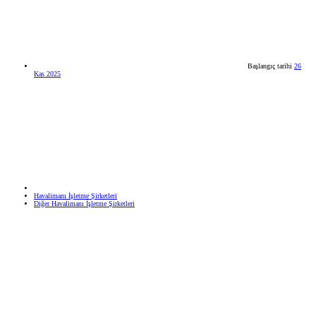
Başlangıç tarihi
26
Kas 2025
Havalimanı İşletme Şirketleri
Diğer Havalimanı İşletme Şirketleri