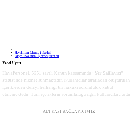
Havalimanı İşletme Şirketleri
Diğer Havalimanı İşletme Şirketleri
Yasal Uyarı
HavaPersonel, 5651 sayılı Kanun kapsamında “
Yer Sağlayıcı
”
statüsünde hizmet sunmaktadır. Kullanıcılar tarafından oluşturulan
içeriklerden dolayı herhangi bir hukuki sorumluluk kabul
etmemektedir. Tüm içeriklerin sorumluluğu ilgili kullanıcılara aittir.
ALTYAPI SAĞLAYICIMIZ