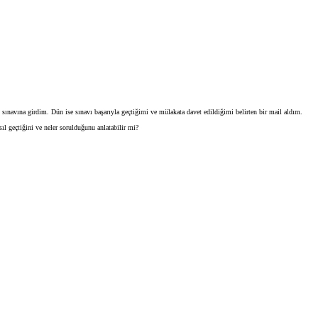
ınavına girdim. Dün ise sınavı başarıyla geçtiğimi ve mülakata davet edildiğimi belirten bir mail aldım.
ıl geçtiğini ve neler sorulduğunu anlatabilir mi?