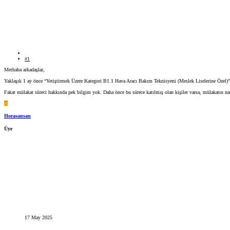
#1
Merhaba arkadaşlar,
Yaklaşık 1 ay önce “Yetiştirmek Üzere Kategori B1.1 Hava Aracı Bakım Teknisyeni (Meslek Liselerine Özel)” s
Fakat mülakat süreci hakkında pek bilgim yok. Daha önce bu sürece katılmış olan kişiler varsa, mülakatın nas
H
Horasansan
Üye
17 May 2025