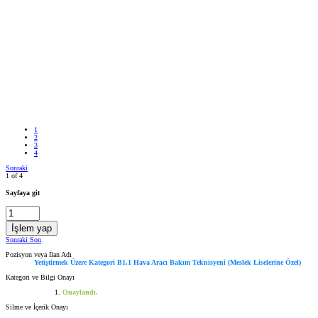
1
2
3
4
Sonraki
1 of 4
Sayfaya git
İşlem yap
Sonraki
Son
Pozisyon veya İlan Adı
Yetiştirmek Üzere Kategori B1.1 Hava Aracı Bakım Teknisyeni (Meslek Liselerine Özel)
Kategori ve Bilgi Onayı
Onaylandı.
Silme ve İçerik Onayı