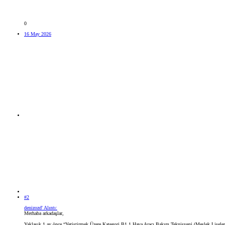
0
16 May 2026
#2
denizozd' Alıntı:
Merhaba arkadaşlar,
Yaklaşık 1 ay önce “Yetiştirmek Üzere Kategori B1.1 Hava Aracı Bakım Teknisyeni (Meslek Liselerin