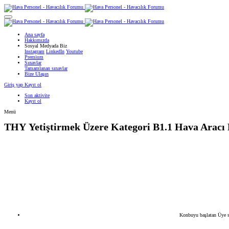
Ana sayfa
Hakkımızda
Sosyal Medyada Biz
Instagram
LinkedIn
Youtube
Premium
Sınavlar
Tamamlanan sınavlar
Bize Ulaşın
Giriş yap
Kayıt ol
Son aktivite
Kayıt ol
Menü
THY
Yetiştirmek Üzere Kategori B1.1 Hava Aracı
Konbuyu başlatan
Üye s