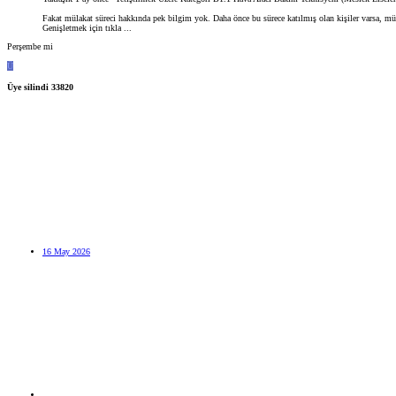
Fakat mülakat süreci hakkında pek bilgim yok. Daha önce bu sürece katılmış olan kişiler varsa, mül
Genişletmek için tıkla ...
Perşembe mi
Ü
Üye silindi 33820
16 May 2026