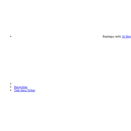
Başlangıç tarihi
16 May
Havayolları
Türk Hava Yolları