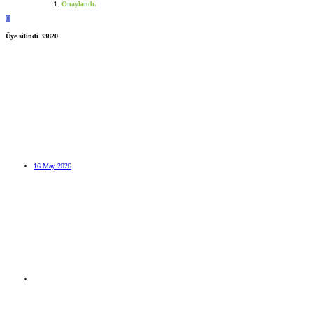
Onaylandı.
Ü
Üye silindi 33820
16 May 2026