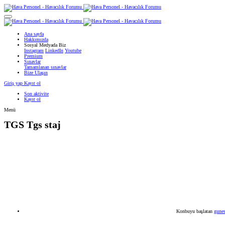
Ana sayfa
Hakkımızda
Sosyal Medyada Biz
Instagram
LinkedIn
Youtube
Premium
Sınavlar
Tamamlanan sınavlar
Bize Ulaşın
Giriş yap
Kayıt ol
Son aktivite
Kayıt ol
Menü
TGS
Tgs staj
Konbuyu başlatan
gune