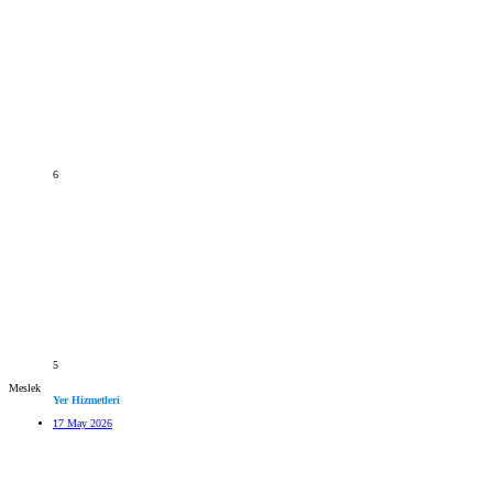
6
5
Meslek
Yer Hizmetleri
17 May 2026