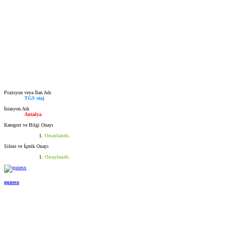
Pozisyon veya İlan Adı
TGS staj
İstasyon Adı
Antalya
Kategori ve Bilgi Onayı
Onaylandı.
Silme ve İçerik Onayı
Onaylandı.
gunesx