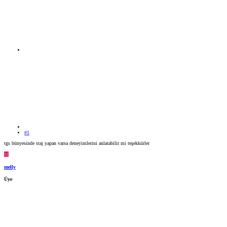
#1
tgs bünyesinde staj yapan varsa deneyimlerini anlatabilir mi teşekkürler
M
melly
Üye