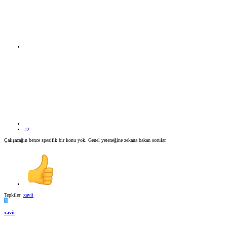
#2
Çalışacağın bence spesifik bir konu yok. Genel yeteneğine zekana bakan sorular.
Tepkiler:
xavii
X
xavii