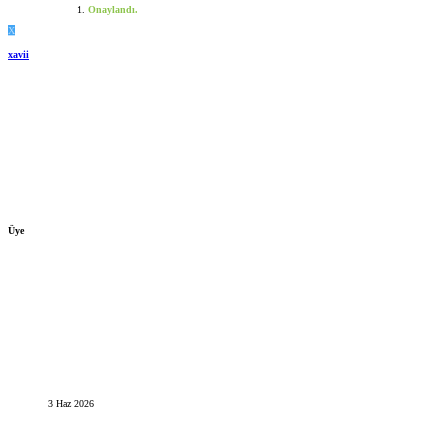
Onaylandı.
X
xavii
Üye
3 Haz 2026