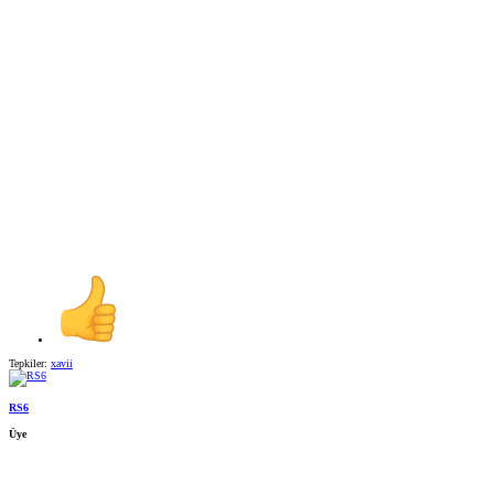
Tepkiler:
xavii
RS6
Üye