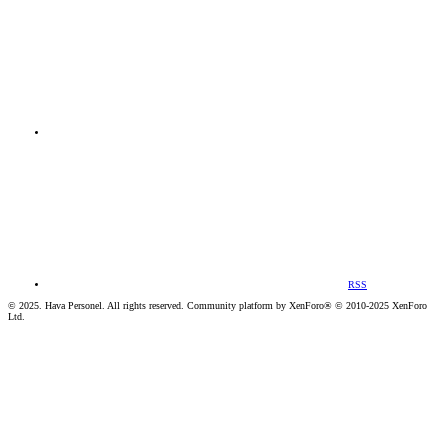
RSS
© 2025. Hava Personel. All rights reserved. Community platform by XenForo® © 2010-2025 XenForo
Ltd.