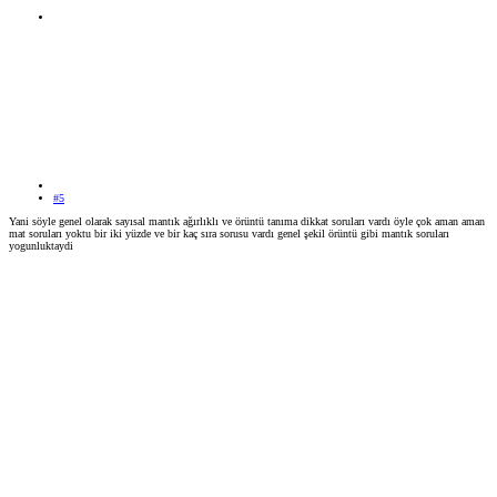
#5
Yani söyle genel olarak sayısal mantık ağırlıklı ve örüntü tanıma dikkat soruları vardı öyle çok aman aman
mat soruları yoktu bir iki yüzde ve bir kaç sıra sorusu vardı genel şekil örüntü gibi mantık soruları
yogunluktaydi