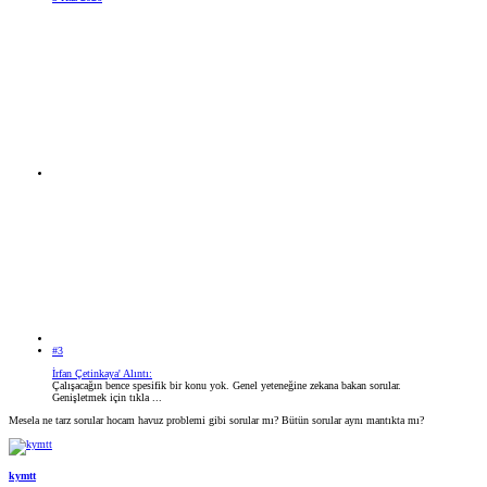
#3
İrfan Çetinkaya' Alıntı:
Çalışacağın bence spesifik bir konu yok. Genel yeteneğine zekana bakan sorular.
Genişletmek için tıkla ...
Mesela ne tarz sorular hocam havuz problemi gibi sorular mı? Bütün sorular aynı mantıkta mı?
kymtt