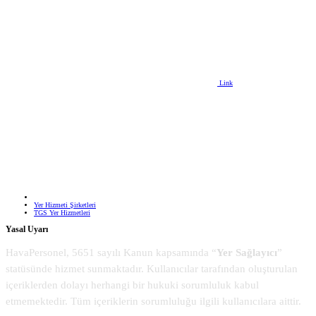
Link
Yer Hizmeti Şirketleri
TGS Yer Hizmetleri
Yasal Uyarı
HavaPersonel, 5651 sayılı Kanun kapsamında “
Yer Sağlayıcı
”
statüsünde hizmet sunmaktadır. Kullanıcılar tarafından oluşturulan
içeriklerden dolayı herhangi bir hukuki sorumluluk kabul
etmemektedir. Tüm içeriklerin sorumluluğu ilgili kullanıcılara aittir.