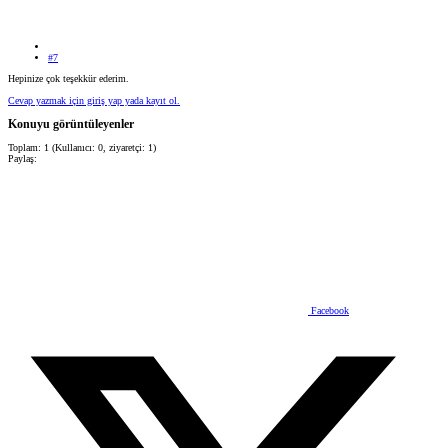
#7
Hepinize çok teşekkür ederim.
Cevap yazmak için giriş yap yada kayıt ol.
Konuyu görüntüleyenler
Toplam: 1 (Kullanıcı: 0, ziyaretçi: 1)
Paylaş:
Facebook