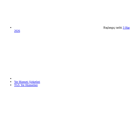
Başlangıç tarihi
3 Haz
2026
Yer Hizmeti Şirketleri
TGS Yer Hizmetleri