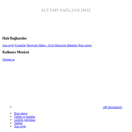
ALTYAPI SAĞLAYICIMIZ
Hızlı Bağlantılar
Ana sayfa
Forumlar
Havayolu Haber - Sivil Havacılık Haberleri
Bize ulaşın
Kullanıcı Menüsü
Oturum aç
HP.December25
Bize ulaşın
Şartlar ve kurallar
Gizlilik politikası
Yardım
Ana sayfa