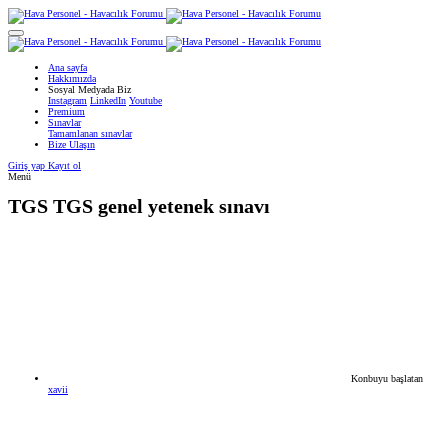
Ana sayfa
Hakkımızda
Sosyal Medyada Biz
Instagram
LinkedIn
Youtube
Premium
Sınavlar
Tamamlanan sınavlar
Bize Ulaşın
Giriş yap
Kayıt ol
Menü
TGS
TGS genel yetenek sınavı
Konbuyu başlatan
xavii