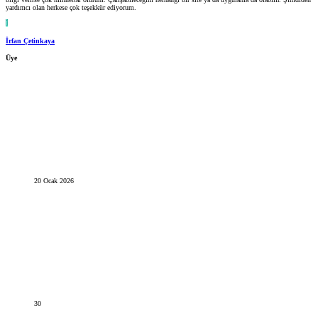
yardımcı olan herkese çok teşekkür ediyorum.
İ
İrfan Çetinkaya
Üye
20 Ocak 2026
30