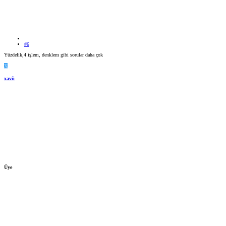
#6
Yüzdelik,4 işlem, denklem gibi sorular daha çok
X
xavii
Üye