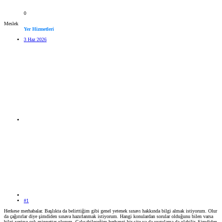
0
Meslek
Yer Hizmetleri
3 Haz 2026
#1
Herkese merhabalar. Başlıkta da belirttiğim gibi genel yetenek sınavı hakkında bilgi almak istiyorum. Olur
da çağırırlar diye şimdiden sınava hazırlanmak istiyorum. Hangi konulardan sorular olduğunu bilen varsa
bilgi verirse çok minnettar olurum. Çalışabileceğim herhangi bir site ya da uygulama da olabilir. Şimdiden