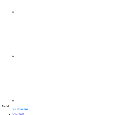
3
0
0
Meslek
Yer Hizmetleri
3 Haz 2026