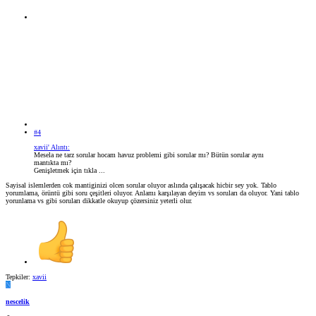
#4
xavii' Alıntı:
Mesela ne tarz sorular hocam havuz problemi gibi sorular mı? Bütün sorular aynı
mantıkta mı?
Genişletmek için tıkla ...
Sayisal islemlerden cok mantiginizi olcen sorular oluyor aslında çalışacak hicbir sey yok. Tablo
yorumlama, örüntü gibi soru çeşitleri oluyor. Anlamı karşılayan deyim vs soruları da oluyor. Yani tablo
yorunlama vs gibi soruları dikkatle okuyup çözersiniz yeterli olur.
Tepkiler:
xavii
N
nescelik