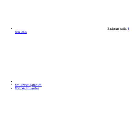
Başlangıç tarihi
4
Tem 2026
Yer Hizmeti Şirketleri
TGS Yer Hizmetleri