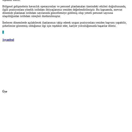
Bölgesel gelişmelerin havacılık operasyonları ve personel planlamaları üzerindeki etkileri doğrultusunda,
ilgili pozisyonlara yönelik istihdam ihtiyaçlarımız yeniden değerlendirilmiştir. Bu kapsamda, mevcut
dönemde planlanan istihdam sayılarında güncellemeye gidilmiş olup yeterli personel sayısına
ulaşıldığından istihdam süreçleri durdurulmuştur.
İlerleyen dönemlerde açılabilecek ilanlarımızı takip ederek uygun pozisyonlara yeniden başvuru yapabilir,
şirketimize göstermiş olduğunuz ilgi için teşekkür eder, kariyer yolculuğunuzda başarılar dileriz.
1
1syanbul
Üye