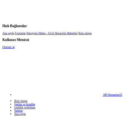
Hızlı Bağlantılar
Ana sayfa
Forumlar
Havayolu Haber - Sivil Havacılık Haberleri
Bize ulaşın
Kullanıcı Menüsü
Oturum aç
HP.December25
Bize ulaşın
Şartlar ve kurallar
Gizlilik politikası
Yardım
Ana sayfa