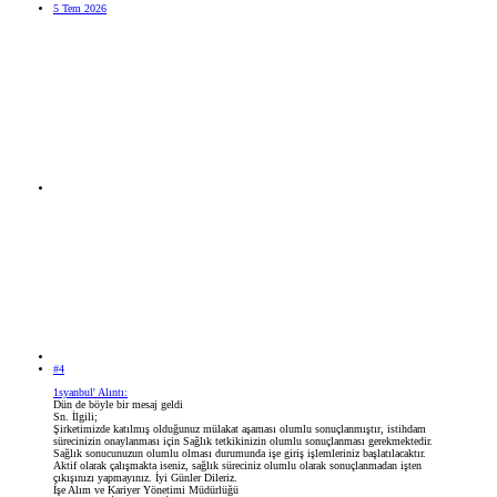
5 Tem 2026
#4
1syanbul' Alıntı:
Dün de böyle bir mesaj geldi
Sn. İlgili;
Şirketimizde katılmış olduğunuz mülakat aşaması olumlu sonuçlanmıştır, istihdam
sürecinizin onaylanması için Sağlık tetkikinizin olumlu sonuçlanması gerekmektedir.
Sağlık sonucunuzun olumlu olması durumunda işe giriş işlemleriniz başlatılacaktır.
Aktif olarak çalışmakta iseniz, sağlık süreciniz olumlu olarak sonuçlanmadan işten
çıkışınızı yapmayınız. İyi Günler Dileriz.
İşe Alım ve Kariyer Yönetimi Müdürlüğü