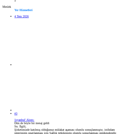
5
Meslek
Yer Hizmetleri
4 Tem 2026
#3
1syanbul' Alıntı:
Dün de böyle bir mesaj geldi
Sn. İlgili;
Şirketimizde katılmış olduğunuz mülakat aşaması olumlu sonuçlanmıştır, istihdam
sürecinizin onaylanması için Sağlık tetkikinizin olumlu sonuçlanması gerekmektedir.