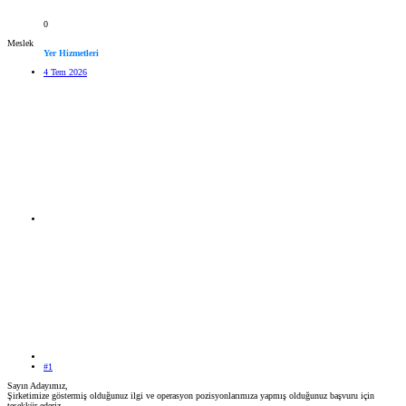
0
Meslek
Yer Hizmetleri
4 Tem 2026
#1
Sayın Adayımız,
Şirketimize göstermiş olduğunuz ilgi ve operasyon pozisyonlarımıza yapmış olduğunuz başvuru için
teşekkür ederiz.