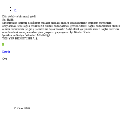
#2
Dün de böyle bir mesaj geldi
Sn. İlgili;
Şirketimizde katılmış olduğunuz mülakat aşaması olumlu sonuçlanmıştır, istihdam sürecinizin
onaylanması için Sağlık tetkikinizin olumlu sonuçlanması gerekmektedir. Sağlık sonucunuzun olumlu
olması durumunda işe giriş işlemleriniz başlatılacaktır. Aktif olarak çalışmakta iseniz, sağlık süreciniz
olumlu olarak sonuçlanmadan işten çıkışınızı yapmayınız. İyi Günler Dileriz.
İşe Alım ve Kariyer Yönetimi Müdürlüğü
TGS YER HİZMETLERİ A.Ş.
D
Dpoth
Üye
21 Ocak 2026