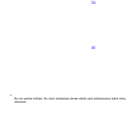
Üst
Alt
Bu site çerezler kullanır. Bu siteyi kullanmaya devam ederek çerez kullanımımızı kabul etmiş
olursunuz.