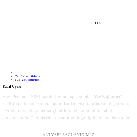
Link
Yer Hizmeti Şirketleri
TGS Yer Hizmetleri
Yasal Uyarı
HavaPersonel, 5651 sayılı Kanun kapsamında “
Yer Sağlayıcı
”
statüsünde hizmet sunmaktadır. Kullanıcılar tarafından oluşturulan
içeriklerden dolayı herhangi bir hukuki sorumluluk kabul
etmemektedir. Tüm içeriklerin sorumluluğu ilgili kullanıcılara aittir.
ALTYAPI SAĞLAYICIMIZ