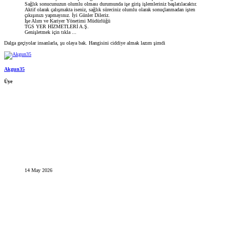
Sağlık sonucunuzun olumlu olması durumunda işe giriş işlemleriniz başlatılacaktır.
Aktif olarak çalışmakta iseniz, sağlık süreciniz olumlu olarak sonuçlanmadan işten
çıkışınızı yapmayınız. İyi Günler Dileriz.
İşe Alım ve Kariyer Yönetimi Müdürlüğü
TGS YER HİZMETLERİ A.Ş.
Genişletmek için tıkla ...
Dalga geçiyolar insanlarla, şu olaya bak. Hangisini ciddiye almak lazım şimdi
Akgun35
Üye
14 May 2026