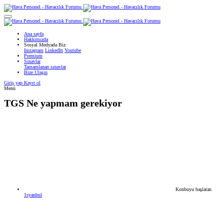
Ana sayfa
Hakkımızda
Sosyal Medyada Biz
Instagram
LinkedIn
Youtube
Premium
Sınavlar
Tamamlanan sınavlar
Bize Ulaşın
Giriş yap
Kayıt ol
Menü
TGS
Ne yapmam gerekiyor
Konbuyu başlatan
1syanbul