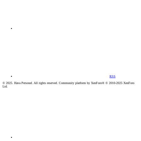
RSS
© 2025. Hava Personel. All rights reserved. Community platform by XenForo® © 2010-2025 XenForo
Ltd.