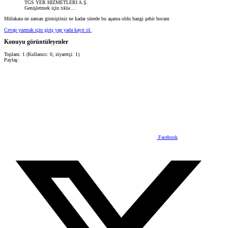
TGS YER HİZMETLERİ A.Ş.
Genişletmek için tıkla ...
Mülakata ne zaman girmiştiniz ne kadar sürede bu aşama oldu hangi şehir hocam
Cevap yazmak için giriş yap yada kayıt ol.
Konuyu görüntüleyenler
Toplam: 1 (Kullanıcı: 0, ziyaretçi: 1)
Paylaş:
Facebook