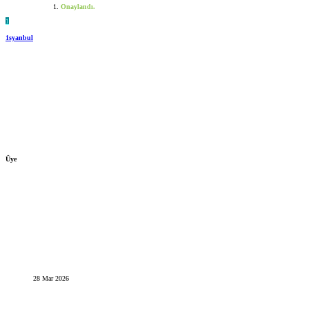
Onaylandı.
1
1syanbul
Üye
28 Mar 2026