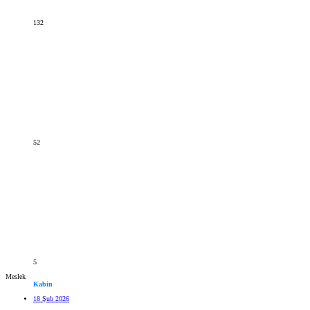
132
52
5
Meslek
Kabin
18 Şub 2026