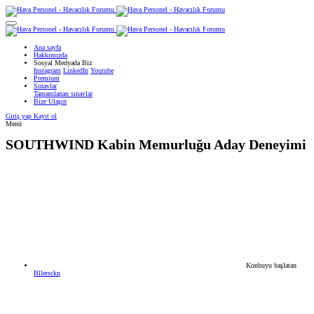
Ana sayfa
Hakkımızda
Sosyal Medyada Biz
Instagram
LinkedIn
Youtube
Premium
Sınavlar
Tamamlanan sınavlar
Bize Ulaşın
Giriş yap
Kayıt ol
Menü
SOUTHWIND
Kabin Memurluğu Aday Deneyimi
Konbuyu başlatan
Bllersckn