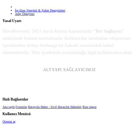
İşe Alım Süreçleri & Şirket Deneyimleri
Aday Deneyimi
Yasal Uyarı
HavaPersonel, 5651 sayılı Kanun kapsamında “
Yer Sağlayıcı
”
statüsünde hizmet sunmaktadır. Kullanıcılar tarafından oluşturulan
içeriklerden dolayı herhangi bir hukuki sorumluluk kabul
etmemektedir. Tüm içeriklerin sorumluluğu ilgili kullanıcılara aittir.
ALTYAPI SAĞLAYICIMIZ
Hızlı Bağlantılar
Ana sayfa
Forumlar
Havayolu Haber - Sivil Havacılık Haberleri
Bize ulaşın
Kullanıcı Menüsü
Oturum aç