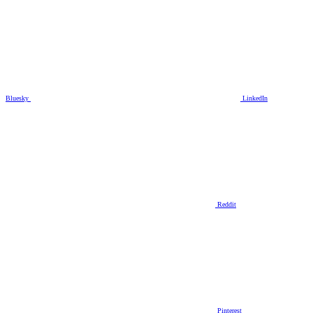
Bluesky
LinkedIn
Reddit
Pinterest