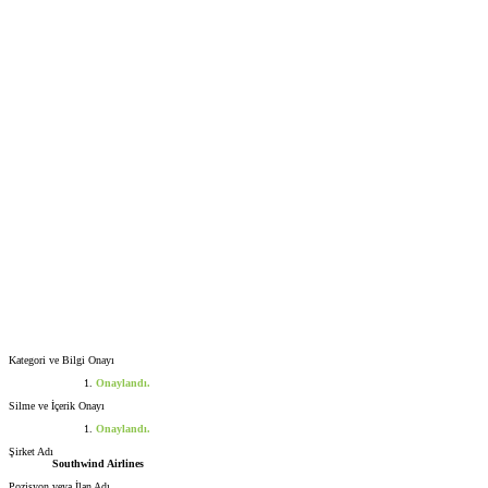
Kategori ve Bilgi Onayı
Onaylandı.
Silme ve İçerik Onayı
Onaylandı.
Şirket Adı
Southwind Airlines
Pozisyon veya İlan Adı