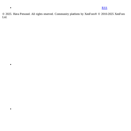
RSS
© 2025. Hava Personel. All rights reserved. Community platform by XenForo® © 2010-2025 XenForo
Ltd.