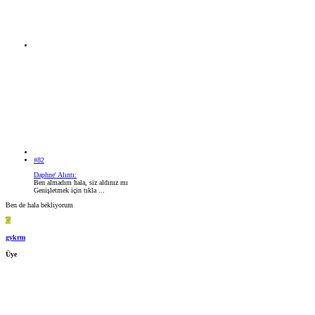
#82
Daphne' Alıntı:
Ben almadım hala, siz aldınız mı
Genişletmek için tıkla ...
Ben de hala bekliyorum
G
gykrm
Üye