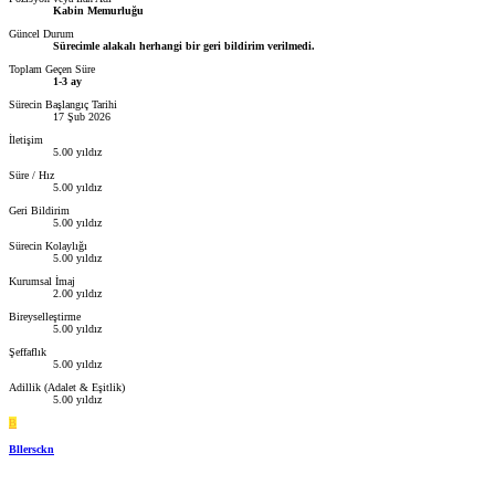
Kabin Memurluğu
Güncel Durum
Sürecimle alakalı herhangi bir geri bildirim verilmedi.
Toplam Geçen Süre
1-3 ay
Sürecin Başlangıç Tarihi
17 Şub 2026
İletişim
5.00 yıldız
Süre / Hız
5.00 yıldız
Geri Bildirim
5.00 yıldız
Sürecin Kolaylığı
5.00 yıldız
Kurumsal İmaj
2.00 yıldız
Bireyselleştirme
5.00 yıldız
Şeffaflık
5.00 yıldız
Adillik (Adalet & Eşitlik)
5.00 yıldız
B
Bllersckn