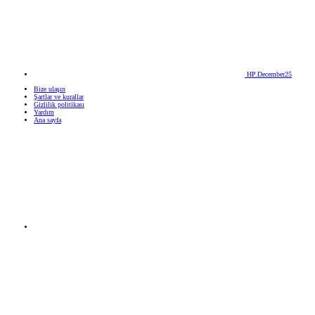
HP.December25
Bize ulaşın
Şartlar ve kurallar
Gizlilik politikası
Yardım
Ana sayfa