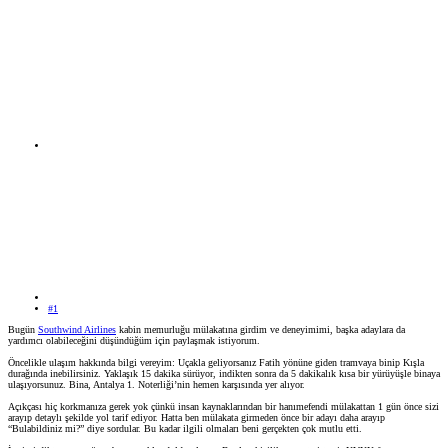
#1
Bugün
Southwind Airlines
kabin memurluğu mülakatına girdim ve deneyimimi, başka adaylara da
yardımcı olabileceğini düşündüğüm için paylaşmak istiyorum.
Öncelikle ulaşım hakkında bilgi vereyim: Uçakla geliyorsanız Fatih yönüne giden tramvaya binip Kışla
durağında inebilirsiniz. Yaklaşık 15 dakika sürüyor, indikten sonra da 5 dakikalık kısa bir yürüyüşle binaya
ulaşıyorsunuz. Bina, Antalya 1. Noterliği’nin hemen karşısında yer alıyor.
Açıkçası hiç korkmanıza gerek yok çünkü insan kaynaklarından bir hanımefendi mülakattan 1 gün önce sizi
arayıp detaylı şekilde yol tarif ediyor. Hatta ben mülakata girmeden önce bir adayı daha arayıp
“Bulabildiniz mi?” diye sordular. Bu kadar ilgili olmaları beni gerçekten çok mutlu etti.