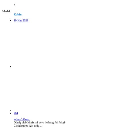
0
Meslek
Kabin
19 Haz 2026
#84
gykrm' Alıntı:
Dönüş alabildiniz mi veya herhangi bir bilgi
Genişletmek için tıkla ...