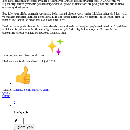
İçeri girdikten sonra önce bazı evraklar dolduruluyor. Bunlar; kişilik envanteri testi, KVKK formu ve
kişisel bilgilerinizi yazmanız gereken belgelerden oluşuyor. Mülakat saatiniz geldiğinde sizi alıp mülakat
odasına eşlik ediyorlar.
Boy-kilo kontrolü bu aşamada yapılmadı, belki sonraki süreçte yapılıyordur. Mülakat odasında 5 kişi vardı
ve mülakat tamamen İngilizce gerçekleşti. Ekip son derece güler yüzlü ve pozitifti, bu da insanı oldukça
rahatlatıyor. Benim açımdan mülakat gayet güzel geçti.
Henüz olumlu ya da olumsuz bir sonuç almadım ama yine de bu deneyimi paylaşmak istedim. Çünkü ben
mülakata girmeden önce bu firmayla ilgili internette çok fazla bilgi bulamamıştım. Umarım benim
deneyimim girecek olanlara bir nebze de olsa ışık tutar.
Hepinize şimdiden başarılar dilerim.
Moderatör tarafında düzenlendi:
18 Şub 2026
Tepkiler:
Daphne
,
Selma Bulut
ve
admin
Oyla
0
Önceki
1
…
Sayfaya git
İşlem yap