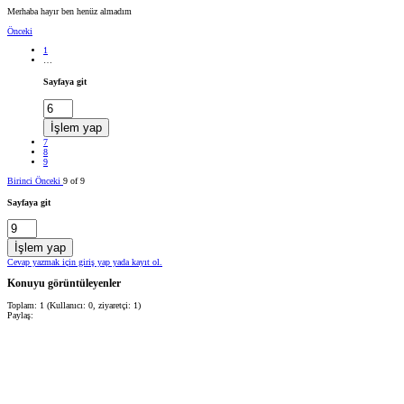
Merhaba hayır ben henüz almadım
Önceki
1
…
Sayfaya git
İşlem yap
7
8
9
Birinci
Önceki
9 of 9
Sayfaya git
İşlem yap
Cevap yazmak için giriş yap yada kayıt ol.
Konuyu görüntüleyenler
Toplam: 1 (Kullanıcı: 0, ziyaretçi: 1)
Paylaş: