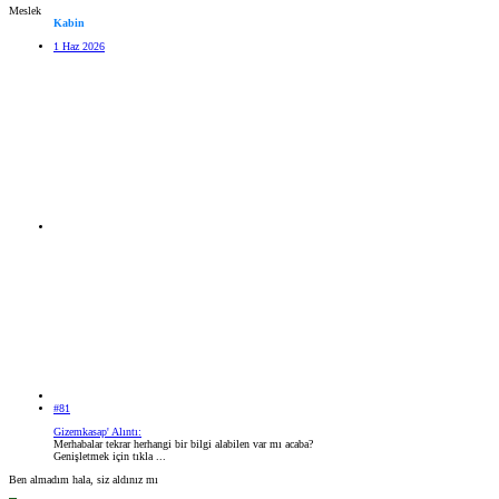
Meslek
Kabin
1 Haz 2026
#81
Gizemkasap' Alıntı:
Merhabalar tekrar herhangi bir bilgi alabilen var mı acaba?
Genişletmek için tıkla ...
Ben almadım hala, siz aldınız mı