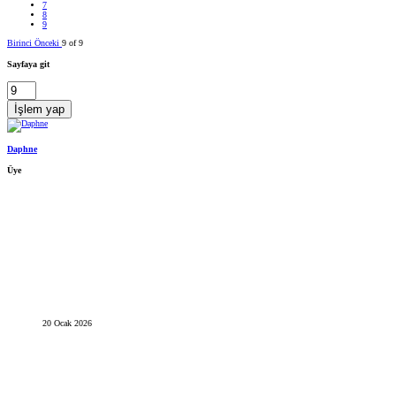
7
8
9
Birinci
Önceki
9 of 9
Sayfaya git
İşlem yap
Daphne
Üye
20 Ocak 2026