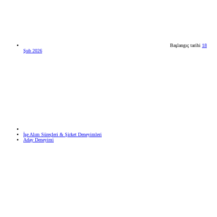
Başlangıç tarihi
18
Şub 2026
İşe Alım Süreçleri & Şirket Deneyimleri
Aday Deneyimi