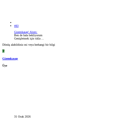
#83
Gizemkasap' Alıntı:
Ben de hala bekliyorum
Genişletmek için tıkla ...
Dönüş alabildiniz mi veya herhangi bir bilgi
G
Gizemkasap
Üye
31 Ocak 2026