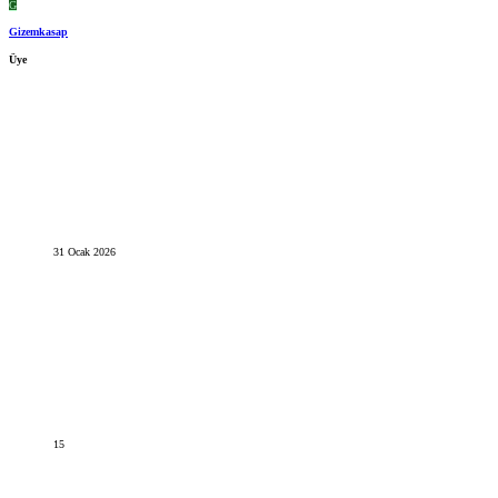
G
Gizemkasap
Üye
31 Ocak 2026
15