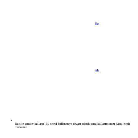
Üst
Alt
Bu site çerezler kullanır. Bu siteyi kullanmaya devam ederek çerez kullanımımızı kabul etmiş
olursunuz.