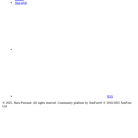
Ana sayfa
RSS
© 2025. Hava Personel. All rights reserved. Community platform by XenForo® © 2010-2025 XenForo
Ltd.