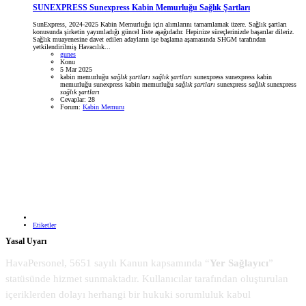
SUNEXPRESS
Sunexpress Kabin Memurluğu Sağlık Şartları
SunExpress, 2024-2025 Kabin Memurluğu için alımlarını tamamlamak üzere. Sağlık şartları
konusunda şirketin yayımladığı güncel liste aşağıdadır. Hepinize süreçlerinizde başarılar dileriz.
Sağlık muayenesine davet edilen adayların işe başlama aşamasında SHGM tarafından
yetkilendirilmiş Havacılık...
gunes
Konu
5 Mar 2025
kabin memurluğu
sağlık
şartları
sağlık
şartları
sunexpress
sunexpress kabin
memurluğu
sunexpress kabin memurluğu
sağlık
şartları
sunexpress
sağlık
sunexpress
sağlık
şartları
Cevaplar: 28
Forum:
Kabin Memuru
Etiketler
Yasal Uyarı
HavaPersonel, 5651 sayılı Kanun kapsamında “
Yer Sağlayıcı
”
statüsünde hizmet sunmaktadır. Kullanıcılar tarafından oluşturulan
içeriklerden dolayı herhangi bir hukuki sorumluluk kabul