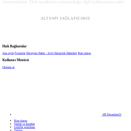
etmemektedir. Tüm içeriklerin sorumluluğu ilgili kullanıcılara aittir.
ALTYAPI SAĞLAYICIMIZ
Hızlı Bağlantılar
Ana sayfa
Forumlar
Havayolu Haber - Sivil Havacılık Haberleri
Bize ulaşın
Kullanıcı Menüsü
Oturum aç
HP.December25
Bize ulaşın
Şartlar ve kurallar
Gizlilik politikası
Yardım