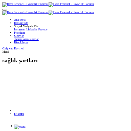
Ana sayfa
Hakkımızda
Sosyal Medyada Biz
Instagram
LinkedIn
Youtube
Premium
Sınavlar
Tamamlanan sınavlar
Bize Ulaşın
Giriş yap
Kayıt ol
Menü
sağlık şartları
Etiketler