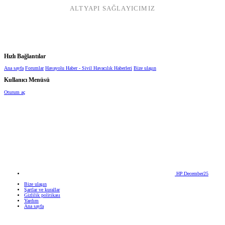
ALTYAPI SAĞLAYICIMIZ
Hızlı Bağlantılar
Ana sayfa
Forumlar
Havayolu Haber - Sivil Havacılık Haberleri
Bize ulaşın
Kullanıcı Menüsü
Oturum aç
HP.December25
Bize ulaşın
Şartlar ve kurallar
Gizlilik politikası
Yardım
Ana sayfa