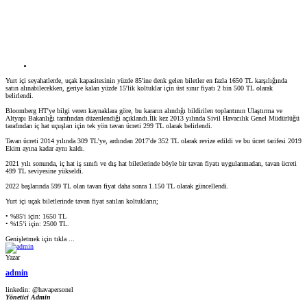
Yurt içi seyahatlerde, uçak kapasitesinin yüzde 85'ine denk gelen biletler en fazla 1650 TL karşılığında
satın alınabilecekken, geriye kalan yüzde 15'lik koltuklar için üst sınır fiyatı 2 bin 500 TL olarak
belirlendi.
Bloomberg HT'ye bilgi veren kaynaklara göre, bu kararın alındığı bildirilen toplantının Ulaştırma ve
Altyapı Bakanlığı tarafından düzenlendiği açıklandı.İlk kez 2013 yılında Sivil Havacılık Genel Müdürlüğü
tarafından iç hat uçuşları için tek yön tavan ücreti 299 TL olarak belirlendi.
Tavan ücreti 2014 yılında 309 TL'ye, ardından 2017'de 352 TL olarak revize edildi ve bu ücret tarifesi 2019
Ekim ayına kadar aynı kaldı.
2021 yılı sonunda, iç hat iş sınıfı ve dış hat biletlerinde böyle bir tavan fiyatı uygulanmadan, tavan ücreti
499 TL seviyesine yükseldi.
2022 başlarında 599 TL olan tavan fiyat daha sonra 1.150 TL olarak güncellendi.
Yurt içi uçak biletlerinde tavan fiyat satılan koltukların;
• %85'i için: 1650 TL
• %15’i için: 2500 TL.
Genişletmek için tıkla ...
Yazar
admin
linkedin: @havapersonel
Yönetici
Admin