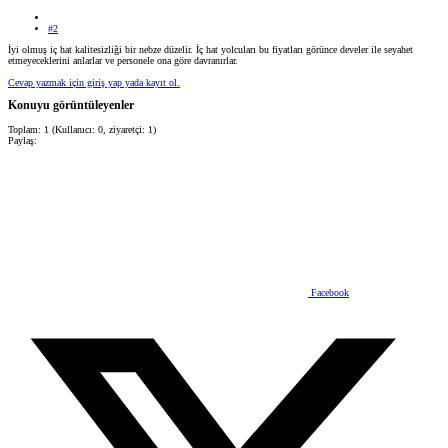
#2
İyi olmuş iç hat kalitesizliği bir nebze düzelir. İç hat yolcuları bu fiyatları görünce develer ile seyahet
etmeyeceklerini anlarlar ve personele ona göre davranırlar.
Cevap yazmak için giriş yap yada kayıt ol.
Konuyu görüntüleyenler
Toplam: 1 (Kullanıcı: 0, ziyaretçi: 1)
Paylaş:
Facebook