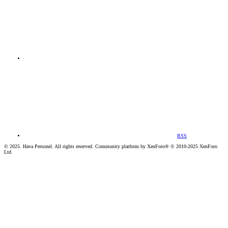
RSS
© 2025. Hava Personel. All rights reserved. Community platform by XenForo® © 2010-2025 XenForo
Ltd.