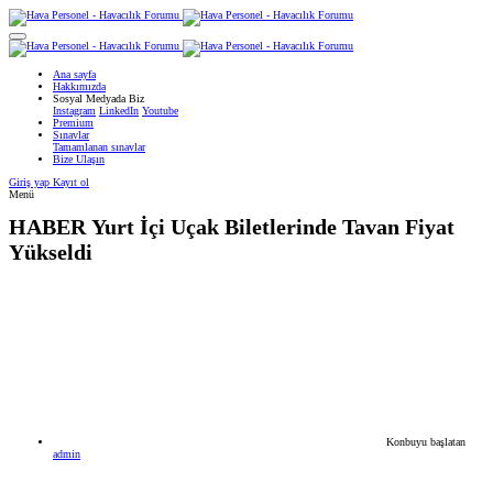
Ana sayfa
Hakkımızda
Sosyal Medyada Biz
Instagram
LinkedIn
Youtube
Premium
Sınavlar
Tamamlanan sınavlar
Bize Ulaşın
Giriş yap
Kayıt ol
Menü
HABER
Yurt İçi Uçak Biletlerinde Tavan Fiyat
Yükseldi
Konbuyu başlatan
admin