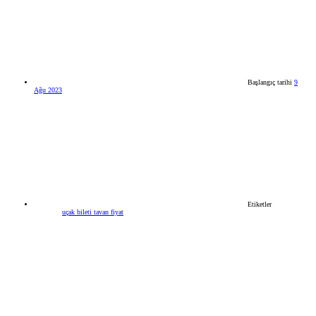
Başlangıç tarihi
9
Ağu 2023
Etiketler
uçak bileti tavan fiyat