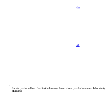
Üst
Alt
Bu site çerezler kullanır. Bu siteyi kullanmaya devam ederek çerez kullanımımızı kabul etmiş
olursunuz.