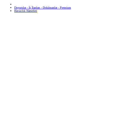
Duyurular - İş İlanları - Dokümanlar - Premium
Havacılık Haberleri