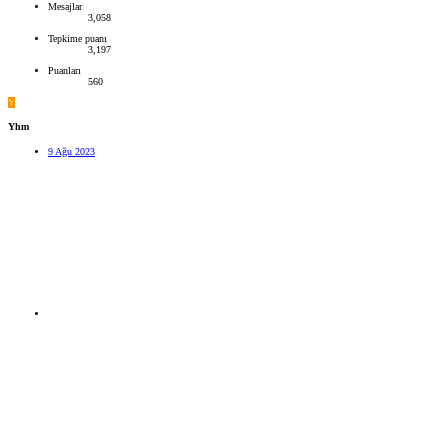
Mesajlar
3,058
Tepkime puanı
3,197
Puanları
560
Y
Yhm
9 Ağu 2023