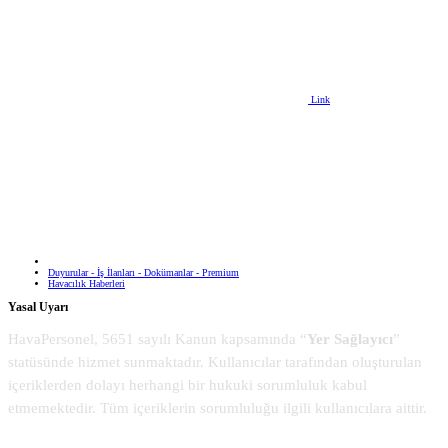
Link
Duyurular - İş İlanları - Dokümanlar - Premium
Havacılık Haberleri
Yasal Uyarı
HavaPersonel, 5651 sayılı Kanun kapsamında “
Yer Sağlayıcı
”
statüsünde hizmet sunmaktadır. Kullanıcılar tarafından oluşturulan
içeriklerden dolayı herhangi bir hukuki sorumluluk kabul
etmemektedir. Tüm içeriklerin sorumluluğu ilgili kullanıcılara aittir.