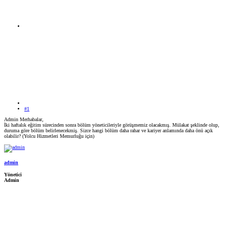
#1
Admin Merhabalar,
İki haftalık eğitim sürecinden sonra bölüm yöneticileriyle görüşmemiz olacakmış. Mülakat şeklinde olup,
duruma göre bölüm belirlenecekmiş. Sizce hangi bölüm daha rahar ve kariyer anlamında daha önü açık
olabilir? (Yolcu Hizmetleri Memurluğu için)
admin
Yönetici
Admin