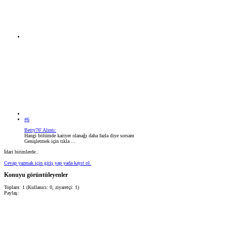
#6
Betty76' Alıntı:
Hangi bölümde kariyer olanağı daha fazla diye sorsam
Genişletmek için tıkla ...
İdari birimlerde..
Cevap yazmak için giriş yap yada kayıt ol.
Konuyu görüntüleyenler
Toplam: 1 (Kullanıcı: 0, ziyaretçi: 1)
Paylaş: