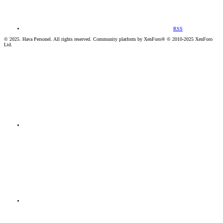
RSS
© 2025. Hava Personel. All rights reserved. Community platform by XenForo® © 2010-2025 XenForo
Ltd.