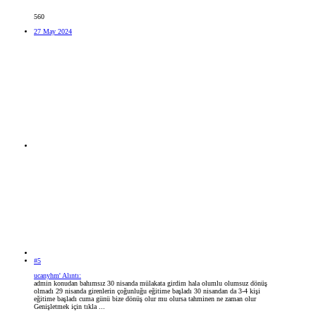
560
27 May 2024
#5
ucanyhm' Alıntı:
admin konudan bahımsız 30 nisanda mülakata girdim hala olumlu olumsuz dönüş
olmadı 29 nisanda girenlerin çoğunluğu eğitime başladı 30 nisandan da 3-4 kişi
eğitime başladı cuma günü bize dönüş olur mu olursa tahminen ne zaman olur
Genişletmek için tıkla ...