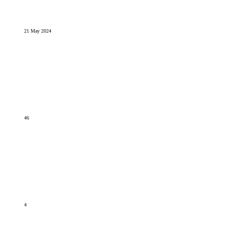
21 May 2024
46
4