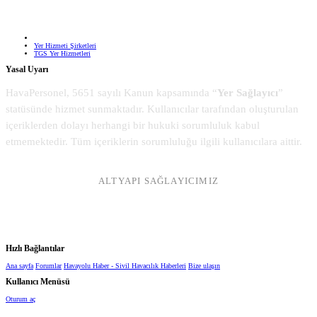
Yer Hizmeti Şirketleri
TGS Yer Hizmetleri
Yasal Uyarı
HavaPersonel, 5651 sayılı Kanun kapsamında “
Yer Sağlayıcı
”
statüsünde hizmet sunmaktadır. Kullanıcılar tarafından oluşturulan
içeriklerden dolayı herhangi bir hukuki sorumluluk kabul
etmemektedir. Tüm içeriklerin sorumluluğu ilgili kullanıcılara aittir.
ALTYAPI SAĞLAYICIMIZ
Hızlı Bağlantılar
Ana sayfa
Forumlar
Havayolu Haber - Sivil Havacılık Haberleri
Bize ulaşın
Kullanıcı Menüsü
Oturum aç