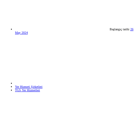
Başlangıç tarihi
26
May 2024
Yer Hizmeti Şirketleri
TGS Yer Hizmetleri