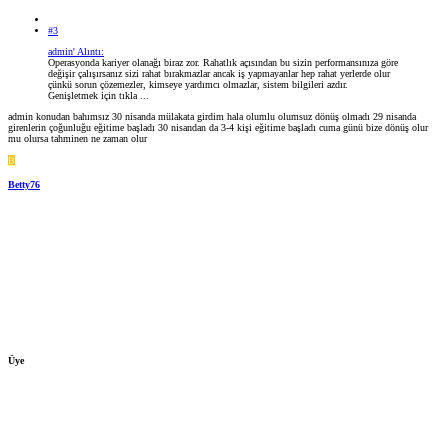
#3
admin' Alıntı:
Operasyonda kariyer olanağı biraz zor. Rahatlık açısından bu sizin performansınıza göre
değişir çalışırsanız sizi rahat bırakmazlar ancak iş yapmayanlar hep rahat yerlerde olur
çünkü sorun çözemezler, kimseye yardımcı olmazlar, sistem bilgileri azdır.
Genişletmek için tıkla ...
admin konudan bahımsız 30 nisanda mülakata girdim hala olumlu olumsuz dönüş olmadı 29 nisanda
girenlerin çoğunluğu eğitime başladı 30 nisandan da 3-4 kişi eğitime başladı cuma günü bize dönüş olur
mu olursa tahminen ne zaman olur
B
Betty76
Üye