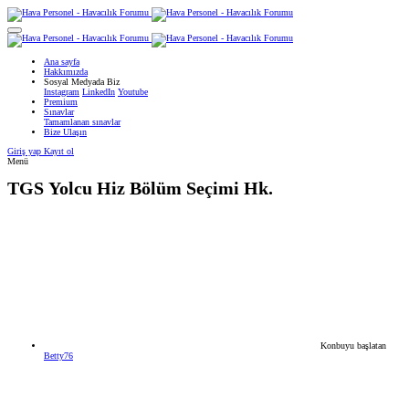
Ana sayfa
Hakkımızda
Sosyal Medyada Biz
Instagram
LinkedIn
Youtube
Premium
Sınavlar
Tamamlanan sınavlar
Bize Ulaşın
Giriş yap
Kayıt ol
Menü
TGS
Yolcu Hiz Bölüm Seçimi Hk.
Konbuyu başlatan
Betty76