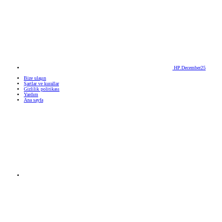
HP.December25
Bize ulaşın
Şartlar ve kurallar
Gizlilik politikası
Yardım
Ana sayfa