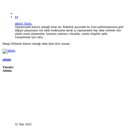
#4
admin' Alıntı:
Operasyonda kariyer olanağı biraz zor. Rahatlık açısından bu sizin performansınıza göre
değişir çalışırsanız sizi rahat bırakmazlar ancak iş yapmayanlar hep rahat yerlerde olur
çünkü sorun çözemezler, kimseye yardımcı olmazlar, sistem bilgileri azdır.
Genişletmek için tıkla ...
Hangi bölümde kariyer olanağı daha fazla diye sorsam
admin
Yönetici
Admin
31 Tem 2023