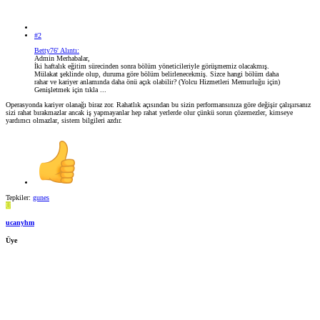
#2
Betty76' Alıntı:
Admin Merhabalar,
İki haftalık eğitim sürecinden sonra bölüm yöneticileriyle görüşmemiz olacakmış.
Mülakat şeklinde olup, duruma göre bölüm belirlenecekmiş. Sizce hangi bölüm daha
rahar ve kariyer anlamında daha önü açık olabilir? (Yolcu Hizmetleri Memurluğu için)
Genişletmek için tıkla ...
Operasyonda kariyer olanağı biraz zor. Rahatlık açısından bu sizin performansınıza göre değişir çalışırsanız
sizi rahat bırakmazlar ancak iş yapmayanlar hep rahat yerlerde olur çünkü sorun çözemezler, kimseye
yardımcı olmazlar, sistem bilgileri azdır.
Tepkiler:
gunes
U
ucanyhm
Üye