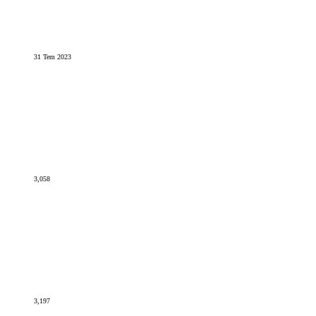
31 Tem 2023
3,058
3,197