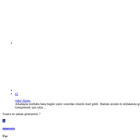
#2
yuko' Alıntı:
Arkadaşlar merhaba bana bugün yazılı sınavdan olumlu mail geldi. Haziran ayında ik mülakatına gire
Genişletmek için tıkla ...
Sınava ne zaman girmiştiniz ?
M
mmesenn
Üye