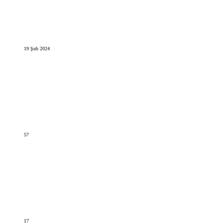
19 Şub 2024
57
17