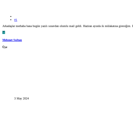
#1
Arkadaşlar merhaba bana bugün yazılı sınavdan olumlu mail geldi. Haziran ayında ik mülakatına gireceğim. Dah
M
Mehmet Sultan
Üye
3 May 2024