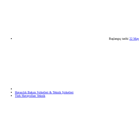
Başlangıç tarihi
22 May
Havacılık Bakım Şirketleri & Teknik Şirketleri
Türk Havayolları Teknik