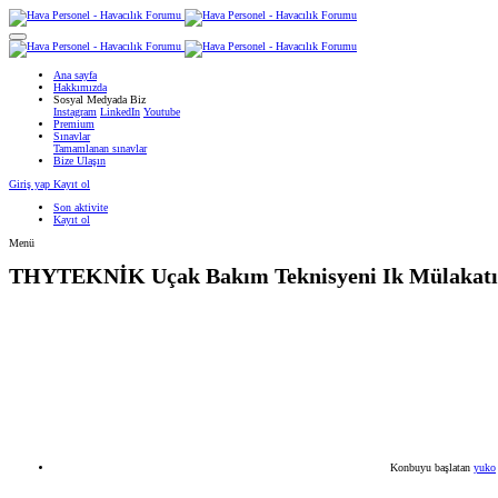
Ana sayfa
Hakkımızda
Sosyal Medyada Biz
Instagram
LinkedIn
Youtube
Premium
Sınavlar
Tamamlanan sınavlar
Bize Ulaşın
Giriş yap
Kayıt ol
Son aktivite
Kayıt ol
Menü
THYTEKNİK
Uçak Bakım Teknisyeni Ik Mülakatı
Konbuyu başlatan
yuko