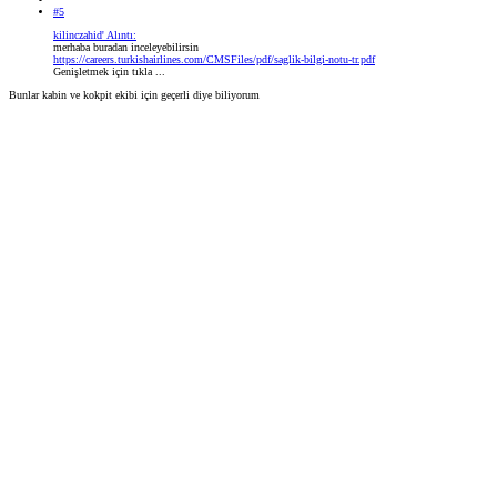
#5
kilinczahid' Alıntı:
merhaba buradan inceleyebilirsin
https://careers.turkishairlines.com/CMSFiles/pdf/saglik-bilgi-notu-tr.pdf
Genişletmek için tıkla ...
Bunlar kabin ve kokpit ekibi için geçerli diye biliyorum