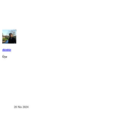
dütdüt
Üye
20 Nis 2024