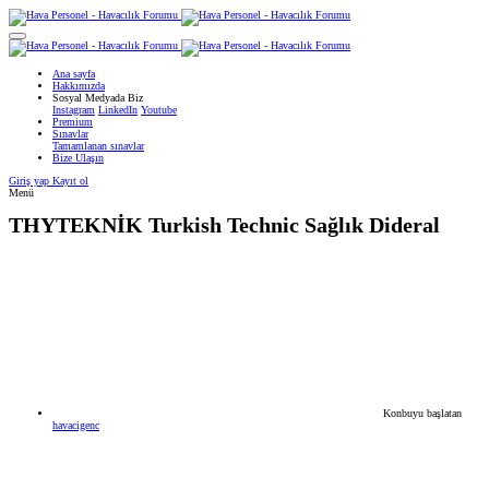
Ana sayfa
Hakkımızda
Sosyal Medyada Biz
Instagram
LinkedIn
Youtube
Premium
Sınavlar
Tamamlanan sınavlar
Bize Ulaşın
Giriş yap
Kayıt ol
Menü
THYTEKNİK
Turkish Technic Sağlık Dideral
Konbuyu başlatan
havacigenc