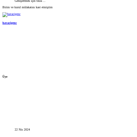
Genişletmek için tıkla ...
Birim ve kurul mülakatını kast etmiştim
havacigenc
Üye
22 Nis 2024