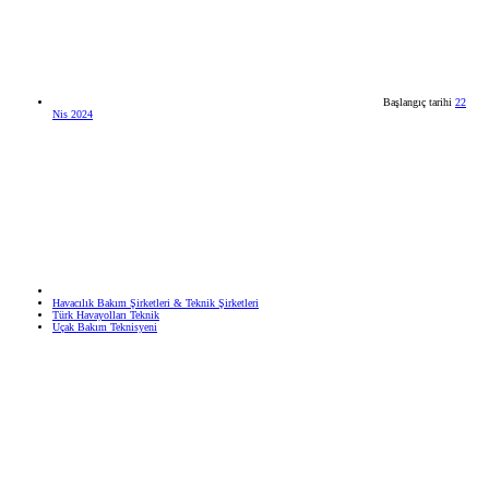
Başlangıç tarihi
22
Nis 2024
Havacılık Bakım Şirketleri & Teknik Şirketleri
Türk Havayolları Teknik
Uçak Bakım Teknisyeni