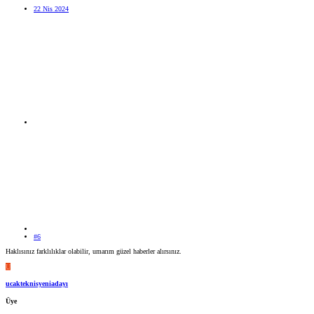
22 Nis 2024
#6
Haklısınız farklılıklar olabilir, umarım güzel haberler alırsınız.
U
ucakteknisyeniadayı
Üye