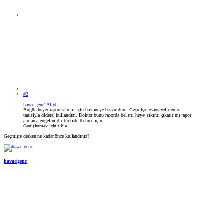
#2
havacigenc' Alıntı:
Bugün heyet raporu almak için hastaneye basvurdum. Geçmişte esansiyel tremor
tanisiyla dideral kullandım. Doktor bunu raporda belirtti heyet sıkıntı çıkarır mı rapor
almama engel midir turkish Technic için
Genişletmek için tıkla ...
Geçmişte derken ne kadar önce kullandınız?
havacigenc