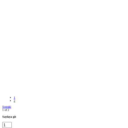
1
2
Sonraki
1 of 2
Sayfaya git