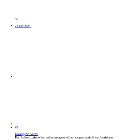
35
22 Nis 2024
#9
havacigenc' Alıntı:
Kurula henüz girmedim sadece muayene oldum çarşamba günü kurula giricem