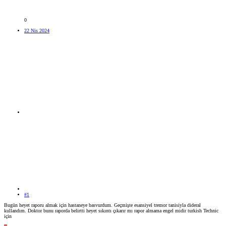
0
22 Nis 2024
#1
Bugün heyet raporu almak için hastaneye basvurdum. Geçmişte esansiyel tremor tanisiyla dideral
kullandım. Doktor bunu raporda belirtti heyet sıkıntı çıkarır mı rapor almama engel midir turkish Technic
için