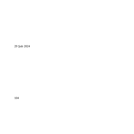
29 Şub 2024
104