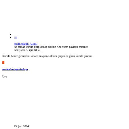
#8
melih.teknik' Alıntı:
Ne zaman kurula girip dönüş aldınız rica etsem paylaşır mısınız
Genişletmek için tıkla ...
Kurula henüz girmedim sadece muayene oldum çarşamba günü kurula giricem
U
ucakteknisyeniadayı
Üye
29 Şub 2024