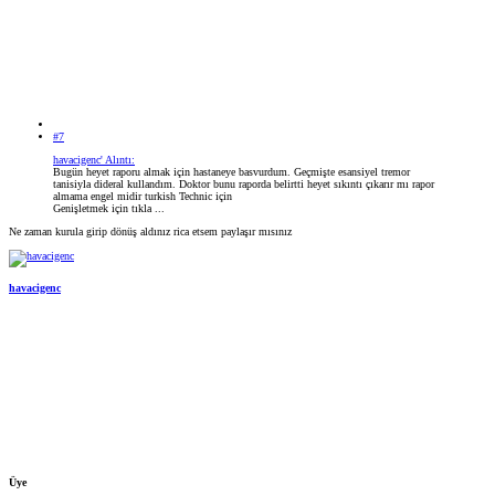
#7
havacigenc' Alıntı:
Bugün heyet raporu almak için hastaneye basvurdum. Geçmişte esansiyel tremor
tanisiyla dideral kullandım. Doktor bunu raporda belirtti heyet sıkıntı çıkarır mı rapor
almama engel midir turkish Technic için
Genişletmek için tıkla ...
Ne zaman kurula girip dönüş aldınız rica etsem paylaşır mısınız
havacigenc
Üye