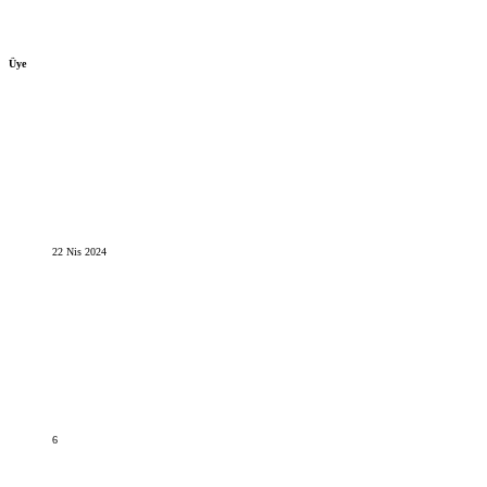
Üye
22 Nis 2024
6