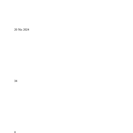
20 Nis 2024
34
0