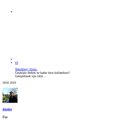
#3
Teknikbey' Alıntı:
Geçmişte derken ne kadar önce kullandınız?
Genişletmek için tıkla ...
2018 2019
dütdüt
Üye