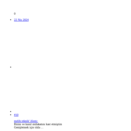
0
22 Nis 2024
#10
melih.teknik' Alıntı:
Birim ve kurul mülakatını kast etmiştim
Genişletmek için tıkla ...