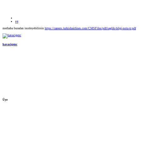
#4
merhaba buradan inceleyebilirsin
https://careers.turkishairlines.com/CMSFiles/pdf/saglik-bilgi-notu-tr.pdf
havacigenc
Üye