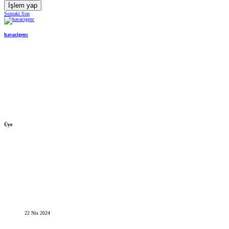
İşlem yap
Sonraki
Son
havacigenc
Üye
22 Nis 2024