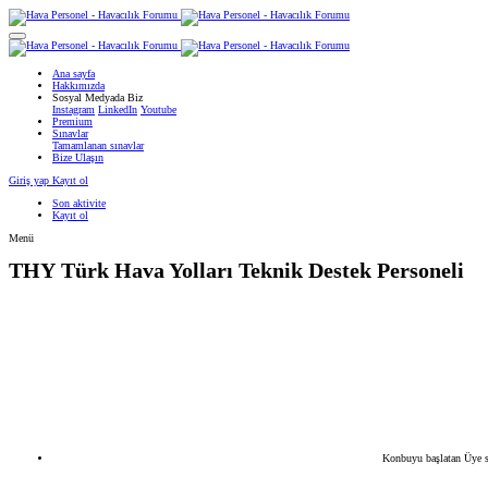
Ana sayfa
Hakkımızda
Sosyal Medyada Biz
Instagram
LinkedIn
Youtube
Premium
Sınavlar
Tamamlanan sınavlar
Bize Ulaşın
Giriş yap
Kayıt ol
Son aktivite
Kayıt ol
Menü
THY
Türk Hava Yolları Teknik Destek Personeli
Konbuyu başlatan
Üye s