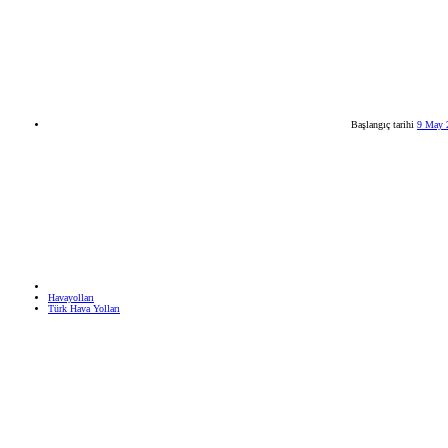
Başlangıç tarihi
9 May 
Havayolları
Türk Hava Yolları