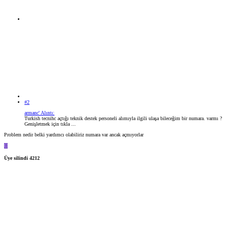
#2
armanc' Alıntı:
Turkish tecnihc açtığı teknik destek personeli alımıyla ilgili ulaşa bileceğim bir numara. varmı ?
Genişletmek için tıkla ...
Problem nedir belki yardımcı olabiliriz numara var ancak açmıyorlar
Ü
Üye silindi 4212