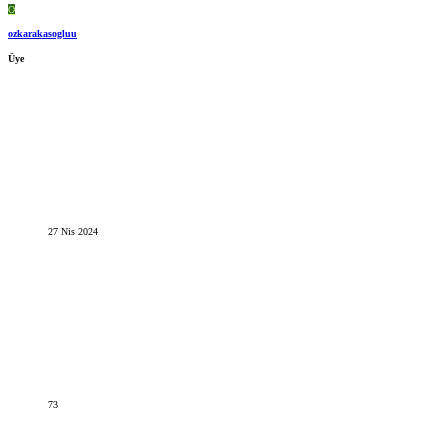
O
ozkarakasogluu
Üye
27 Nis 2024
73