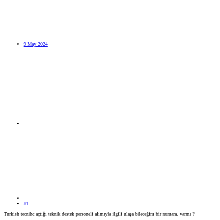
9 May 2024
#1
Turkish tecnihc açtığı teknik destek personeli alımıyla ilgili ulaşa bileceğim bir numara. varmı ?