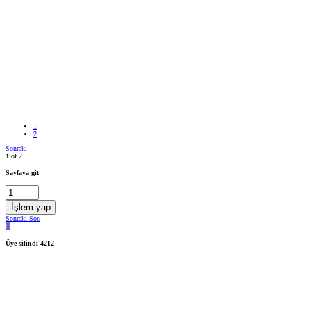
1
2
Sonraki
1 of 2
Sayfaya git
İşlem yap
Sonraki
Son
Ü
Üye silindi 4212