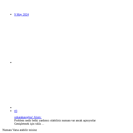
9 May 2024
#3
ozkarakasogluu' Alıntı:
Problem nedir belki yardımcı olabiliriz numara var ancak açmıyorlar
Genişletmek için tıkla ...
Numara Varsa atabilir misinz