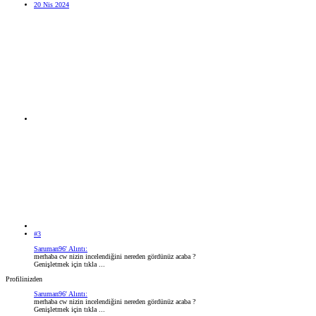
20 Nis 2024
#3
Saruman96' Alıntı:
merhaba cw nizin incelendiğini nereden gördünüz acaba ?
Genişletmek için tıkla ...
Profilinizden
Saruman96' Alıntı:
merhaba cw nizin incelendiğini nereden gördünüz acaba ?
Genişletmek için tıkla ...