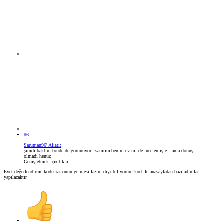
#6
Saruman96' Alıntı:
şimdi baktım bende de görünüyor.. sanırım benim cv mi de incelemişler.. ama dönüş
olmadı henüz
Genişletmek için tıkla ...
Evet değerlendirme kodu var onun gelmesi lazım diye biliyorum kod ile anasayfadan bazı adımlar
yapılacaktır