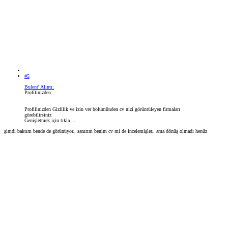
#5
Bulent' Alıntı:
Profilinizden
Profilinizden Gizlilik ve izin ver bölümünden cv nizi görüntüleyen firmaları
görebilirsiniz
Genişletmek için tıkla ...
şimdi baktım bende de görünüyor.. sanırım benim cv mi de incelemişler.. ama dönüş olmadı henüz