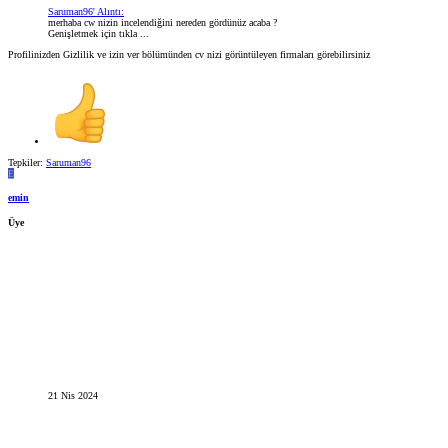
Saruman96' Alıntı:
merhaba cw nizin incelendiğini nereden gördünüz acaba ?
Genişletmek için tıkla ...
Profilinizden Gizlilik ve izin ver bölümünden cv nizi görüntüleyen firmaları görebilirsiniz
Tepkiler:
Saruman96
E
emin
Üye
21 Nis 2024