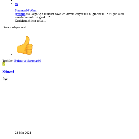
#9
Saruman96' Alıntı:
@admin
tss kargo için mülakat davetleri devam ediyor mu bilgin var mı ? 24 gün oldu
umudu kesmek mi gerekir ?
Genişletmek için tıkla ...
Devam ediyor evet
Tepkiler:
Bulent
ve
Saruman96
M
Münzevi
Üye
28 Mar 2024