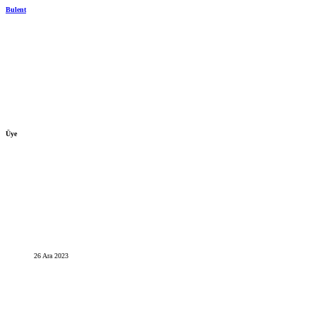
Bulent
Üye
26 Ara 2023