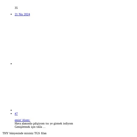
35
21 Nis 2024
#7
emin' Alıntı:
Hava alanında çalişiyom tss ye girmek isdiyom
Genişletmek için tıkla ...
THY bünyesinde misiniz TGS filan