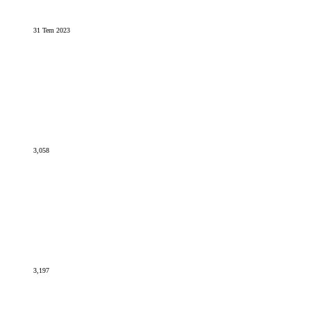
31 Tem 2023
3,058
3,197