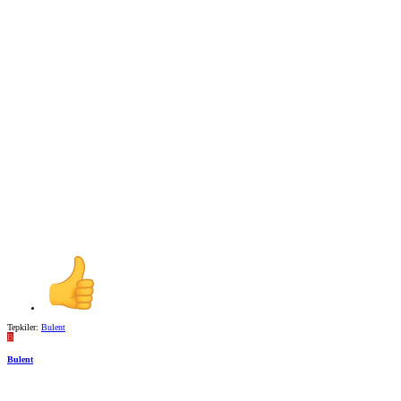
Tepkiler:
Bulent
B
Bulent