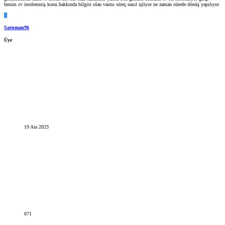
benim cv incelenmiş konu hakkında bilgisi olan varmı süreç nasıl işliyor ne zaman sürede dönüş yapılıyor
S
Saruman96
Üye
19 Ara 2023
671