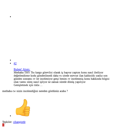
#2
Bulent' Alıntı:
Merhaba THY Tss kargo görevlisi olarak iş başvur yaptım konu nasıl ilerliyor
değerlendirme kodu gönderilmedi daha vs sitede mevcut ilan kaldırıldı yanlız son
günden sonramı cv ler inceleniyor gerçi benim cv incelenmiş konu hakkında bilgisi
olan varmı süreç nasıl işliyor ne zaman sürede dönüş yapılıyor
Genişletmek için tıkla ...
merhaba cw nizin incelendiğini nereden gördünüz acaba ?
Tepkiler:
cihangirefe
B