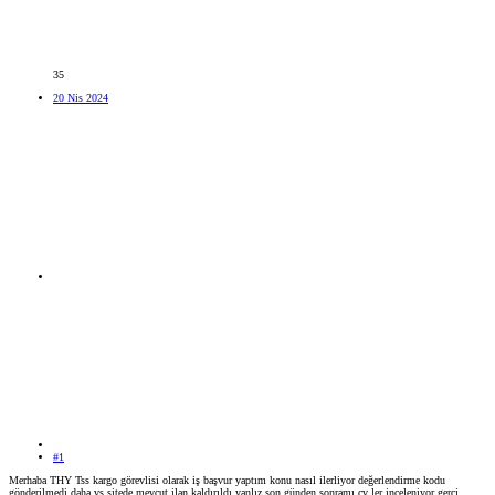
35
20 Nis 2024
#1
Merhaba THY Tss kargo görevlisi olarak iş başvur yaptım konu nasıl ilerliyor değerlendirme kodu
gönderilmedi daha vs sitede mevcut ilan kaldırıldı yanlız son günden sonramı cv ler inceleniyor gerçi