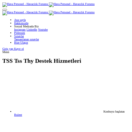
Ana sayfa
Hakkımızda
Sosyal Medyada Biz
Instagram
LinkedIn
Youtube
Premium
Sınavlar
Tamamlanan sınavlar
Bize Ulaşın
Giriş yap
Kayıt ol
Menü
TSS
Tss Thy Destek Hizmetleri
Konbuyu başlatan
Bulent