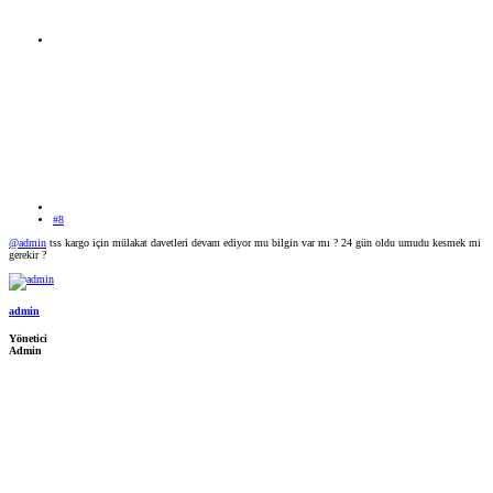
#8
@admin
tss kargo için mülakat davetleri devam ediyor mu bilgin var mı ? 24 gün oldu umudu kesmek mi
gerekir ?
admin
Yönetici
Admin