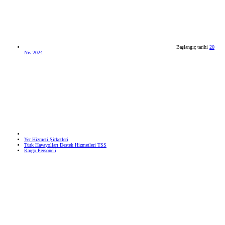
Başlangıç tarihi
20
Nis 2024
Yer Hizmeti Şirketleri
Türk Havayolları Destek Hizmetleri TSS
Kargo Personeli