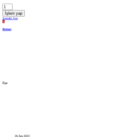
İşlem yap
Sonraki
Son
B
Bulent
Üye
26 Ara 2023