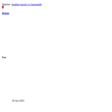
Tepkiler:
burakkoyuncu0
ve
Saruman96
B
Bulent
Üye
26 Ara 2023