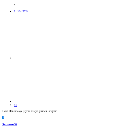
0
21 Nis 2024
#4
Hava alanında çalişiyom tss ye girmek isdiyom
S
Saruman96