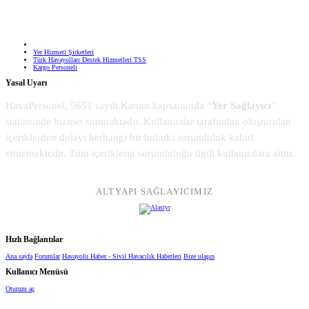
Yer Hizmeti Şirketleri
Türk Havayolları Destek Hizmetleri TSS
Kargo Personeli
Yasal Uyarı
HavaPersonel, 5651 sayılı Kanun kapsamında “
Yer Sağlayıcı
”
statüsünde hizmet sunmaktadır. Kullanıcılar tarafından oluşturulan
içeriklerden dolayı herhangi bir hukuki sorumluluk kabul
etmemektedir. Tüm içeriklerin sorumluluğu ilgili kullanıcılara aittir.
ALTYAPI SAĞLAYICIMIZ
Hızlı Bağlantılar
Ana sayfa
Forumlar
Havayolu Haber - Sivil Havacılık Haberleri
Bize ulaşın
Kullanıcı Menüsü
Oturum aç