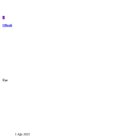
O
Ofluali
Üye
1 Ağu 2023