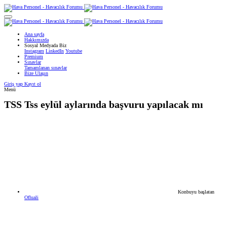
Ana sayfa
Hakkımızda
Sosyal Medyada Biz
Instagram
LinkedIn
Youtube
Premium
Sınavlar
Tamamlanan sınavlar
Bize Ulaşın
Giriş yap
Kayıt ol
Menü
TSS
Tss eylül aylarında başvuru yapılacak mı
Konbuyu başlatan
Ofluali