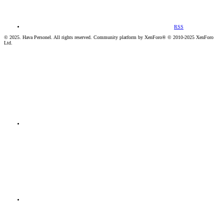
RSS
© 2025. Hava Personel. All rights reserved. Community platform by XenForo® © 2010-2025 XenForo
Ltd.