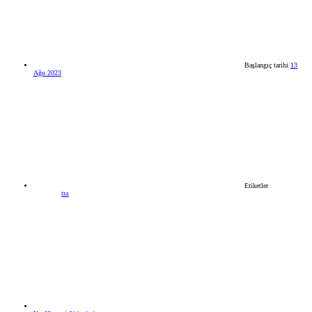
Başlangıç tarihi
13
Ağu 2023
Etiketler
tss