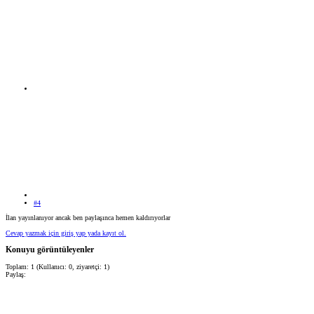
#4
İlan yayınlanıyor ancak ben paylaşınca hemen kaldırıyorlar
Cevap yazmak için giriş yap yada kayıt ol.
Konuyu görüntüleyenler
Toplam: 1 (Kullanıcı: 0, ziyaretçi: 1)
Paylaş: