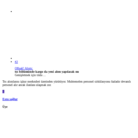
#2
Ofluali' Alıntı:
tss bölümünde kargo da yeni alım yapılacak mı
Genişletmek için tıkla ...
Tss alımlarını işkur merkezleri üzerinden yürütüyor. Muhtemelen personel sirkülasyonu fazladır devamlı
personel alır ancak ilanlara ulaşmak zor.
E
Esra sağlar
Üye