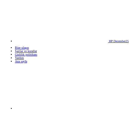
HP.December25
Bize ulaşın
Şartlar ve kurallar
Gizlilik politikası
Yardım
Ana sayfa