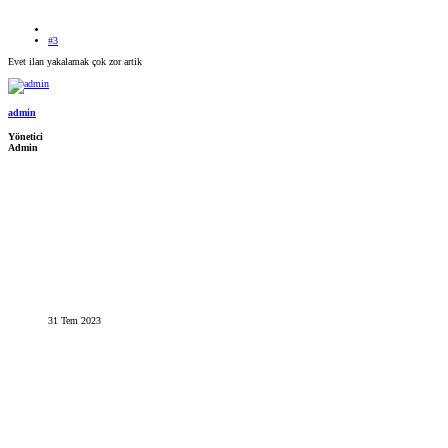
#3
Evet ilan yakalamak çok zor artik
admin
Yönetici
Admin
31 Tem 2023