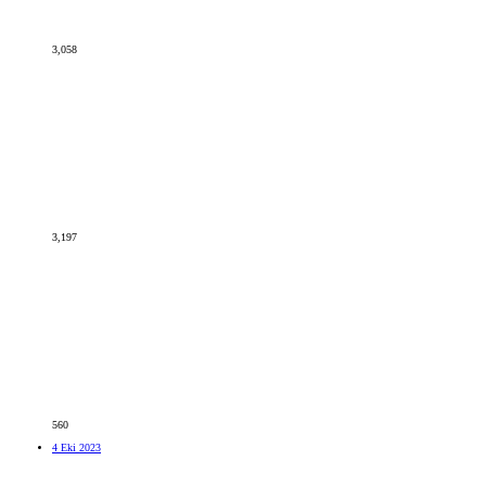
3,058
3,197
560
4 Eki 2023