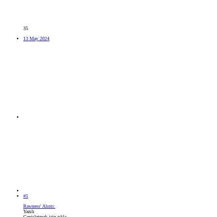
35
13 May 2024
#5
Rawness' Alıntı:
Yazılı
Genişletmek için tıkla ...