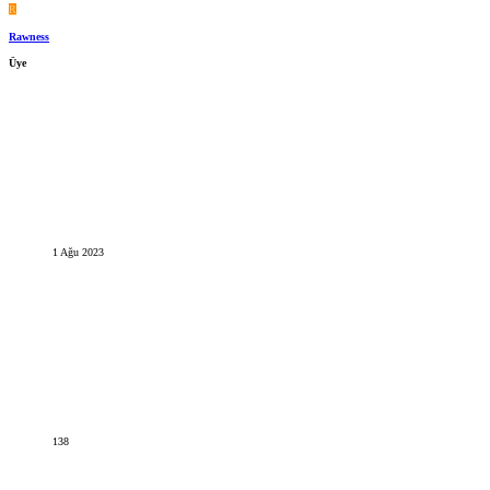
R
Rawness
Üye
1 Ağu 2023
138