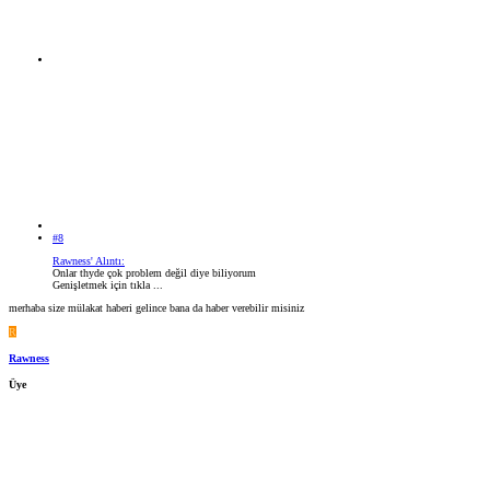
#8
Rawness' Alıntı:
Onlar thyde çok problem değil diye biliyorum
Genişletmek için tıkla ...
merhaba size mülakat haberi gelince bana da haber verebilir misiniz
R
Rawness
Üye