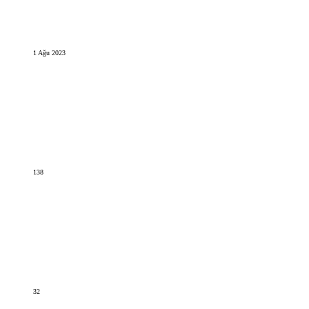
1 Ağu 2023
138
32