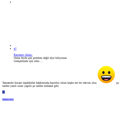
#7
Rawness' Alıntı:
Onlar thyde çok problem değil diye biliyorum
Genişletmek için tıkla ...
Tamamdır hocam teşekkürler hakkimizda hayirlisi olsun keşke net bir takvim olsa
şu
tarihte yazıli sınav yapılir şu tarihte mülakat gibi.
M
mmesenn