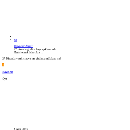
#3
Rawness' Alıntı:
27 nisanda girdim haşa açıklanmadı
Genişletmek için tıkla ...
27 Nisanda yazılı sınava mı girdiniz mülakata mı?
R
Rawness
Üye
1 Ağu 2023