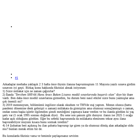
#1
Arkadaşlar merhaba yaklaşık 2 3 hafta önce thynin ilanına başvurmuştum 11 Mayısta yazılı sınava girdim
sınavım iyi geçti. Birkaç konu hakkında fikrinizi almak istiyorum:
1) Sizce mülakat için ne zaman çağırırlar?
2) İlanda
"Tercihen SHY-66 Hava Aracı Bakım Lisansı modül sınavlarında başarılı olan"
diye bir ibare
vardı. Ben daha önce modül sınavlarına girmedim, bu durum beni nasıl etkiler sizce bunu yazmışlar ama
çok önemli mi?
3) 2019 mezunuyum, bölümümü ingilizce olarak okudum ve THYde staj yaptım. Mezun olunca (hatta
pandemi dönemine denk gelmişti o zaman) mülakata da girmiştim ama olumsuz sonuçlanmıştı o zaman,
ondan sonra başka işlerle ilgilendim şimdi mesleğimi yapmaya karar verdim ve bu ilanda gördüm ki yaş
şartı var (1 ocak 1995 sonrası doğmak diye) . Bu sene son şansım gibi duruyor. ilanın ise 2025 1 ocağa
kadar açık olduğunu gördüm. Eğer bu seferki başvurumda da mülakatta elenirsem tekrar aynı ilana
başvurabiliyor muyum kısaca bunu sormak istedim?
4) 14 Şubattan beri açıkmış bu ilan şubatta başvurup işe giren ya da olumsuz dönüş alan arkadaşlar oldu
mu? bunları merak ettim bir de.
Bu konularda fikriniz varsa ve benimle paylaşırsanız sevirim