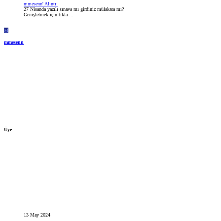
mmesenn' Alıntı:
27 Nisanda yazılı sınava mı girdiniz mülakata mı?
Genişletmek için tıkla ...
M
mmesenn
Üye
13 May 2024