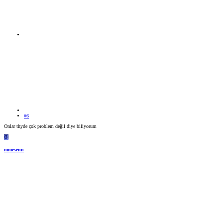
#6
Onlar thyde çok problem değil diye biliyorum
M
mmesenn