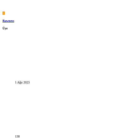
R
Rawness
Üye
1 Ağu 2023
138