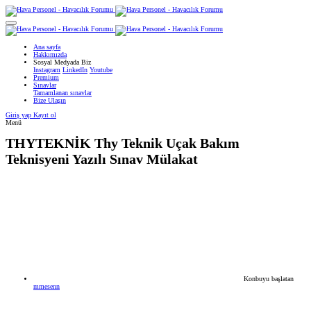
Ana sayfa
Hakkımızda
Sosyal Medyada Biz
Instagram
LinkedIn
Youtube
Premium
Sınavlar
Tamamlanan sınavlar
Bize Ulaşın
Giriş yap
Kayıt ol
Menü
THYTEKNİK
Thy Teknik Uçak Bakım
Teknisyeni Yazılı Sınav Mülakat
Konbuyu başlatan
mmesenn