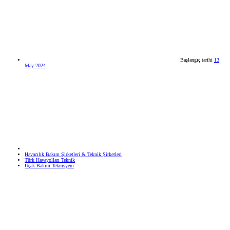
Başlangıç tarihi
13
May 2024
Havacılık Bakım Şirketleri & Teknik Şirketleri
Türk Havayolları Teknik
Uçak Bakım Teknisyeni