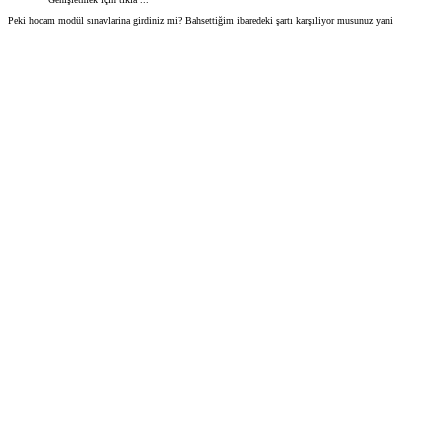
Peki hocam modül sınavlarina girdiniz mi? Bahsettiğim ibaredeki şartı karşıliyor musunuz yani