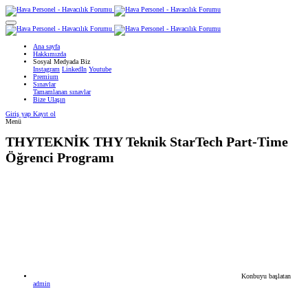
Ana sayfa
Hakkımızda
Sosyal Medyada Biz
Instagram
LinkedIn
Youtube
Premium
Sınavlar
Tamamlanan sınavlar
Bize Ulaşın
Giriş yap
Kayıt ol
Menü
THYTEKNİK
THY Teknik StarTech Part-Time
Öğrenci Programı
Konbuyu başlatan
admin