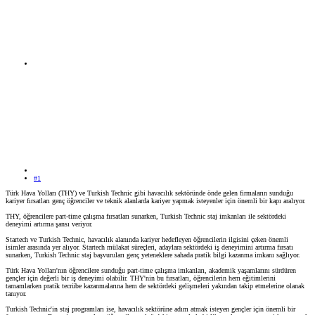
#1
Türk Hava Yolları (THY) ve Turkish Technic gibi havacılık sektöründe önde gelen firmaların sunduğu
kariyer fırsatları genç öğrenciler ve teknik alanlarda kariyer yapmak isteyenler için önemli bir kapı aralıyor.
THY, öğrencilere part-time çalışma fırsatları sunarken, Turkish Technic staj imkanları ile sektördeki
deneyimi artırma şansı veriyor.
Startech ve Turkish Technic, havacılık alanında kariyer hedefleyen öğrencilerin ilgisini çeken önemli
isimler arasında yer alıyor. Startech mülakat süreçleri, adaylara sektördeki iş deneyimini artırma fırsatı
sunarken, Turkish Technic staj başvuruları genç yeteneklere sahada pratik bilgi kazanma imkanı sağlıyor.
Türk Hava Yolları'nın öğrencilere sunduğu part-time çalışma imkanları, akademik yaşamlarını sürdüren
gençler için değerli bir iş deneyimi olabilir. THY'nin bu fırsatları, öğrencilerin hem eğitimlerini
tamamlarken pratik tecrübe kazanmalarına hem de sektördeki gelişmeleri yakından takip etmelerine olanak
tanıyor.
Turkish Technic'in staj programları ise, havacılık sektörüne adım atmak isteyen gençler için önemli bir