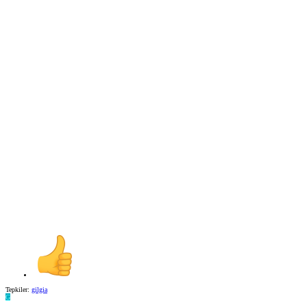
Tepkiler:
gilgia
G