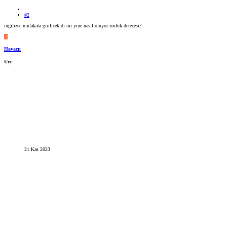
#2
ingilizce mülakata girilicek di mi yine nasıl oluyor zorluk derecesi?
H
Havacıı
Üye
21 Kas 2023