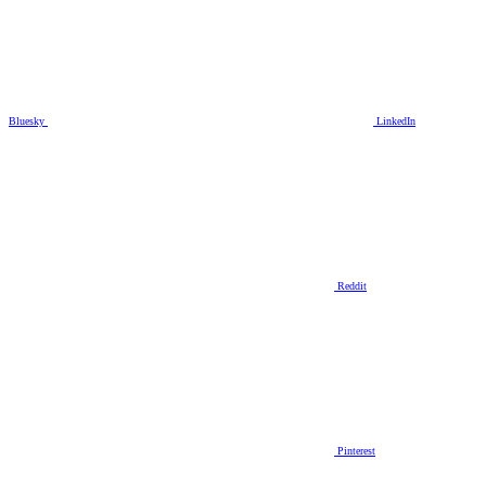
Bluesky
LinkedIn
Reddit
Pinterest