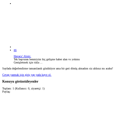
#6
Havacıı' Alıntı:
Tek başvuran benmiyim hiç gelişme haber alan vs yokmu
Genişletmek için tıkla ...
Sayfada değerlendirme tamamlandı gözüküyor ama bir geri dönüş almadım siz aldınız mı acaba?
Cevap yazmak için giriş yap yada kayıt ol.
Konuyu görüntüleyenler
Toplam: 1 (Kullanıcı: 0, ziyaretçi: 1)
Paylaş: