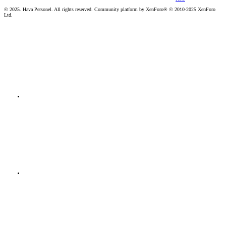
© 2025. Hava Personel. All rights reserved. Community platform by XenForo® © 2010-2025 XenForo
Ltd.