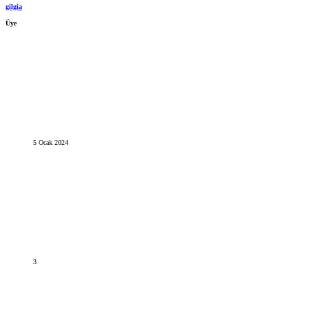
gilgia
Üye
5 Ocak 2024
3