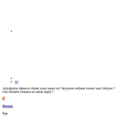
#3
Açıköğretim öğrencisi olmak sorun yaratır mı? Ayrıyetten mülakat sistemi nasıl ilerliyor ?
Geri dönüşler ortalama ne zaman başlar ?
H
Havacıı
Üye