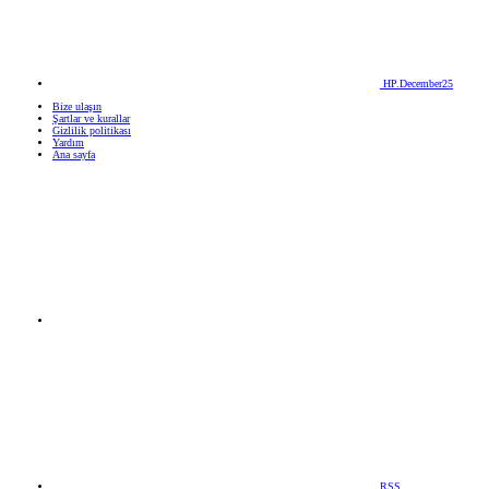
HP.December25
Bize ulaşın
Şartlar ve kurallar
Gizlilik politikası
Yardım
Ana sayfa
RSS