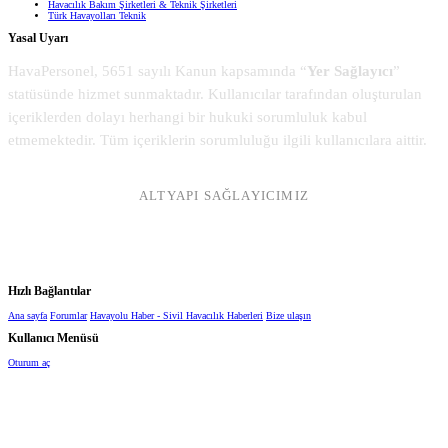
Havacılık Bakım Şirketleri & Teknik Şirketleri
Türk Havayolları Teknik
Yasal Uyarı
HavaPersonel, 5651 sayılı Kanun kapsamında “
Yer Sağlayıcı
”
statüsünde hizmet sunmaktadır. Kullanıcılar tarafından oluşturulan
içeriklerden dolayı herhangi bir hukuki sorumluluk kabul
etmemektedir. Tüm içeriklerin sorumluluğu ilgili kullanıcılara aittir.
ALTYAPI SAĞLAYICIMIZ
Hızlı Bağlantılar
Ana sayfa
Forumlar
Havayolu Haber - Sivil Havacılık Haberleri
Bize ulaşın
Kullanıcı Menüsü
Oturum aç