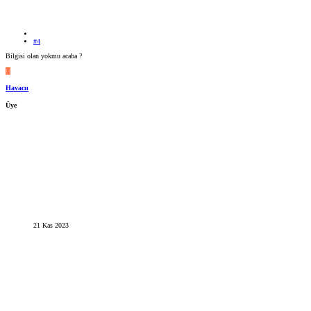
#4
Bilgisi olan yokmu acaba ?
H
Havacıı
Üye
21 Kas 2023