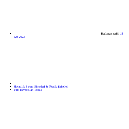
Başlangıç tarihi
15
Kas 2023
Havacılık Bakım Şirketleri & Teknik Şirketleri
Türk Havayolları Teknik