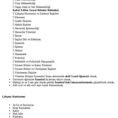
 Uzay Mühendisliği
 Yapay Zekâ ve Veri Mühendisliği
Kabul Edilen Sosyal Bilimler Bölümleri
 Çalışma Ekonomisi ve Endüstri İlişkileri
 Ekonomi
 Grafik Tasarımı
 Halkla İlişkiler
 Havacılık İşletmeciliği
 Havacılık Yönetimi
 İktisat
 İngiliz Dili ve Edebiyatı
 İstatistik
 İşletme
 Maliye
 Matematik
 Psikoloji
 Rehberlik ve Psikolojik Danışmanlık
 Siyaset Bilimi ve Kamu Yönetimi
 Siyaset Bilimi ve Uluslararası İlişkiler
 Uluslararası İlişkiler
 Yönetim Bilişim Sistemleri lisans derecesinde
aktif 3.sınıf öğrencisi
olmak,
Üniversite eğitimine
İstanbul
‘da devam ediyor olmak,
Haftaiçi en az 2 tam gün olacak şekilde
İstanbul’daki lokasyonlarımızda
çalışabilecek olmak,
Adli sicil ve adli sicil arşiv kaydı bulunmamak,
Çalışma Alanlarımız
Ar-Ge ve İnovasyon
İnsan Kaynakları
Kalite
Mali İşler
Planlama