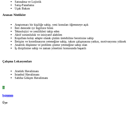
Satınalma ve Lojistik
Satış-Pazarlama
Uçak Bakım
Aranan Nitelikler
Araştırmacı bir kişiliğe sahip, yeni konuları öğrenmeye açık
İleri derecede iyi İngilizce bilen
Teknolojiyi ve yenilikleri takip eden
Aktif sorumluluk ve inisiyatif alabilen
Koşullara kolay adapte olarak çözüm üretebilme becerisine sahip
İletişim ve koordinasyon yeteneğine sahip, takım çalışmasına yatkın, motivasyonu yüksek
Analitik düşünme ve problem çözme yeteneğine sahip olan
İş disiplinine sahip ve zaman yönetimi konusunda başarılı
Çalışma Lokasyonları
Atatürk Havalimanı
İstanbul Havalimanı
Sabiha Gökçen Havalimanı
B
bgmmm
Üye