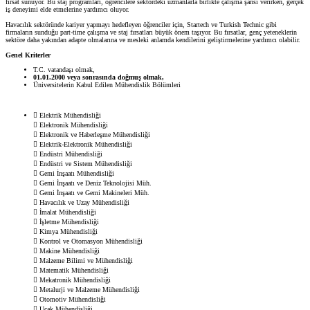
fırsat sunuyor. Bu staj programları, öğrencilere sektördeki uzmanlarla birlikte çalışma şansı verirken, gerçek
iş deneyimi elde etmelerine yardımcı oluyor.
Havacılık sektöründe kariyer yapmayı hedefleyen öğrenciler için, Startech ve Turkish Technic gibi
firmaların sunduğu part-time çalışma ve staj fırsatları büyük önem taşıyor. Bu fırsatlar, genç yeteneklerin
sektöre daha yakından adapte olmalarına ve mesleki anlamda kendilerini geliştirmelerine yardımcı olabilir.
Genel Kriterler
T.C. vatandaşı olmak,
01.01.2000 veya sonrasında doğmuş olmak,
Üniversitelerin Kabul Edilen Mühendislik Bölümleri
 Elektrik Mühendisliği
 Elektronik Mühendisliği
 Elektronik ve Haberleşme Mühendisliği
 Elektrik-Elektronik Mühendisliği
 Endüstri Mühendisliği
 Endüstri ve Sistem Mühendisliği
 Gemi İnşaatı Mühendisliği
 Gemi İnşaatı ve Deniz Teknolojisi Müh.
 Gemi İnşaatı ve Gemi Makineleri Müh.
 Havacılık ve Uzay Mühendisliği
 İmalat Mühendisliği
 İşletme Mühendisliği
 Kimya Mühendisliği
 Kontrol ve Otomasyon Mühendisliği
 Makine Mühendisliği
 Malzeme Bilimi ve Mühendisliği
 Matematik Mühendisliği
 Mekatronik Mühendisliği
 Metalurji ve Malzeme Mühendisliği
 Otomotiv Mühendisliği
 Uçak Mühendisliği