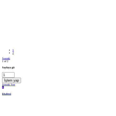
1
2
Sonraki
1 of 2
Sayfaya git
İşlem yap
Sonraki
Son
K
khalessi