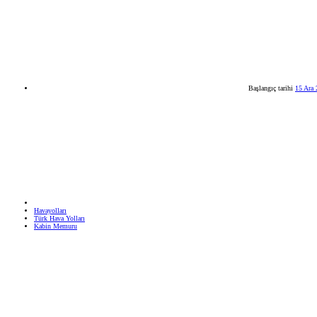
Başlangıç tarihi
15 Ara
Havayolları
Türk Hava Yolları
Kabin Memuru