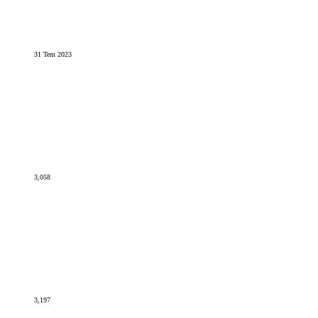
31 Tem 2023
3,058
3,197