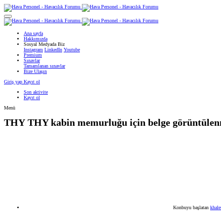
Ana sayfa
Hakkımızda
Sosyal Medyada Biz
Instagram
LinkedIn
Youtube
Premium
Sınavlar
Tamamlanan sınavlar
Bize Ulaşın
Giriş yap
Kayıt ol
Son aktivite
Kayıt ol
Menü
THY
THY kabin memurluğu için belge görüntülenm
Konbuyu başlatan
khale