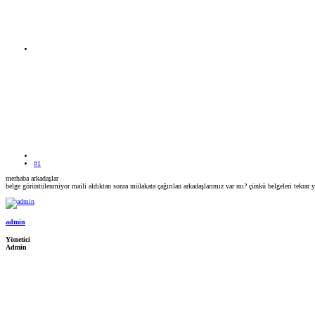
#1
merhaba arkadaşlar
belge görüntülenmiyor maili aldıktan sonra mülakata çağırılan arkadaşlarımız var mı? çünkü belgeleri tekrar
admin
Yönetici
Admin