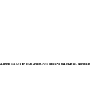
 yüklememe rağmen bir geri dönüş almadım. sürece dahil miyiz değil miyiz nasıl öğrenebiliriz