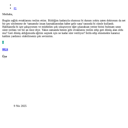
#1
Merhaba,
Bugün sağlık evraklarımı teslim ettim. Bildiğim kadarıyla olumsuz bi durum yoktu zaten doktorum da net
bir şey söylemese de ‘tamamdır insan kaynaklarından haber gelir sana’ tarzında bi cümle kullandı.
Halihazırda bi işte çalışıyorum ve müdürüm çok sıkıştırıyor eğer çıkacaksan yerine birini bulmam uzun
sürer istifanı ver bir an önce diye. Yakın zamanda benim gibi evraklarını teslim edip geri dönüş alan oldu
mu? Geri dönüş aldığımızda eğitim seçmek için ne kadar süre veriliyor? İstifa edip etmemekte kararsız
kaldım yardımcı olabilirseniz çok sevinirim.
8
8024
Üye
9 Nis 2025