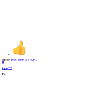
Tepkiler:
gunes
,
admin
ve
Boing777
B
Boing777
Üye