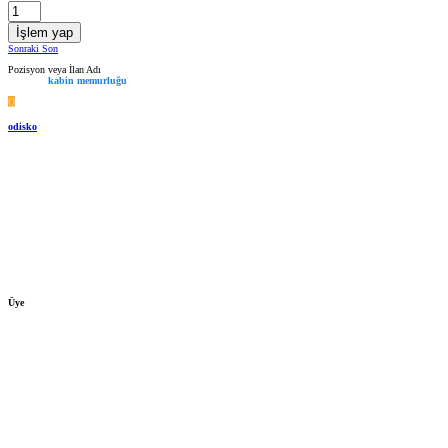
İşlem yap
Sonraki
Son
Pozisyon veya İlan Adı
kabin memurluğu
O
odisko
Üye