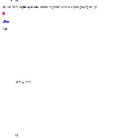
#6
Teslim ettim sağlık aşamasını merak ediyorum şehir dısından geleceğim için
O
Olric
Üye
30 May 2025
48