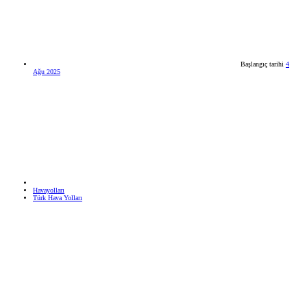
Başlangıç tarihi
4
Ağu 2025
Havayolları
Türk Hava Yolları