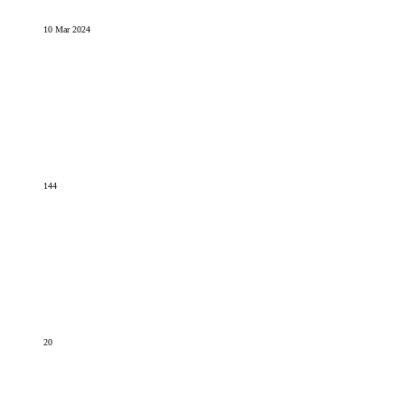
10 Mar 2024
144
20