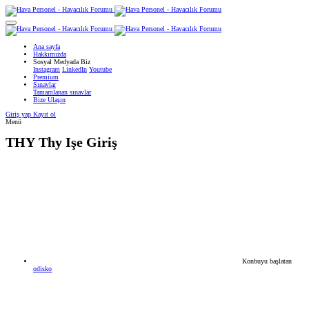
Ana sayfa
Hakkımızda
Sosyal Medyada Biz
Instagram
LinkedIn
Youtube
Premium
Sınavlar
Tamamlanan sınavlar
Bize Ulaşın
Giriş yap
Kayıt ol
Menü
THY
Thy Işe Giriş
Konbuyu başlatan
odisko