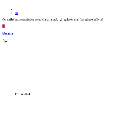
#8
Ön sağlık muayenesinden sonra class1 almak için gelecek mail kaç günde geliyor?
B
bbsama
Üye
17 Eki 2024