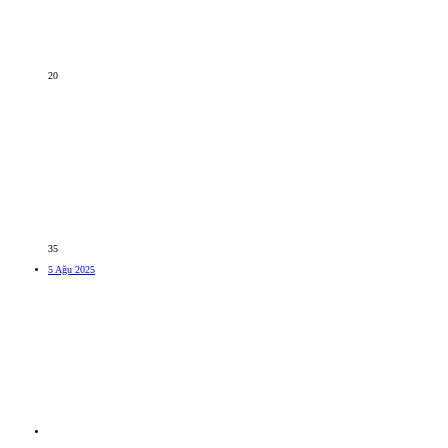
20
35
5 Ağu 2025