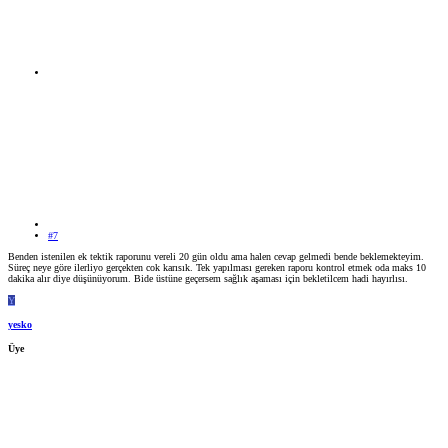
#7
Benden istenilen ek tektik raporunu vereli 20 gün oldu ama halen cevap gelmedi bende beklemekteyim.
Süreç neye göre ilerliyo gerçekten cok karısık. Tek yapılması gereken raporu kontrol etmek oda maks 10
dakika alır diye düşünüyorum. Bide üstüne geçersem sağlık aşaması için bekletilcem hadi hayırlısı.
Y
yesko
Üye