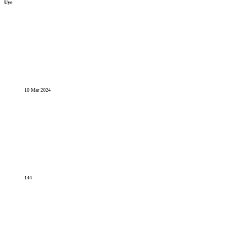
Üye
10 Mar 2024
144