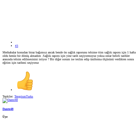
#3
Merhabalar konudan biraz bağımsız ancak bende ön sağlık raporunu telsime ttim sağlık raporu için 1 hafta
oldu henüz bir dönüş almadım .Sağlık raporu için yine tarih seçiyormuyuz yoksa onlar belirli tarihler
arasında telsim edilmesinini istiyor ? Bir diğer sorum ise teslim edip üniforma ölçüsünü verdikten sonra
eğitim için tarihmi seçiyoruz
Tepkiler:
TengrismTurks
Dante48
Üye