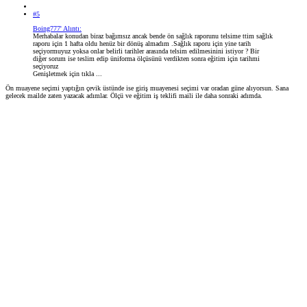
#5
Boing777' Alıntı:
Merhabalar konudan biraz bağımsız ancak bende ön sağlık raporunu telsime ttim sağlık
raporu için 1 hafta oldu henüz bir dönüş almadım .Sağlık raporu için yine tarih
seçiyormuyuz yoksa onlar belirli tarihler arasında telsim edilmesinini istiyor ? Bir
diğer sorum ise teslim edip üniforma ölçüsünü verdikten sonra eğitim için tarihmi
seçiyoruz
Genişletmek için tıkla ...
Ön muayene seçimi yaptığın çevik üstünde ise giriş muayenesi seçimi var oradan güne alıyorsun. Sana
gelecek mailde zaten yazacak adımlar. Ölçü ve eğitim iş teklifi maili ile daha sonraki adımda.