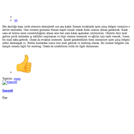
#4
Her aksiliğe karşı istifa etmeyin demişlerdi son ana kadar. İstenen evraklarda işten çıkış belgesi isteniyor e
devlet üzerinden. Onu sisteme girmezse firman kaşeli imzalı olarak fiziki olanını alman gerekecek. Karar
sana ait kimse onun sorumluluğunu almaz ama ben sana kalan aşamaları söyleyeyim. Olumlu diye mail
gelirse çevik üstünden iş teklifini onaylaman ve ölçü vermen istenecek ve eğitim için tarih verecek. Sonra
bir mail daha gelecek. Orada da evraklar istenecek. İçinde gönderdikleri form mezuniyet işten çıkış belgesi
nüfus ikematgah vs. Bütün bunlardan sonra yine mail gelecek ve meeting olacak. Bu istenen belgeler cok
karışık onunla ilgili bir meeting. Orada da sorabilirsin istifa ile ilgili durumunu.
Tepkiler:
gunes
Dante48
Üye