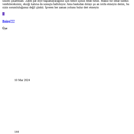
sıkıntı çıkartmadı. Zaten pat diye başlamayacağınız için bence içinizi ferah tutun. Makul bir ihbar sürekli
verebileceksiniz, eksiği kalırsa da sonuçta halloluyor. Ama baskıdan dolayı şu an istifa etmeyin derim, bu
sizin sorumluluğunuz değil çünkü. İşveren her zaman yolunu bulur dert etmeyin
B
Boing777
Üye
10 Mar 2024
144