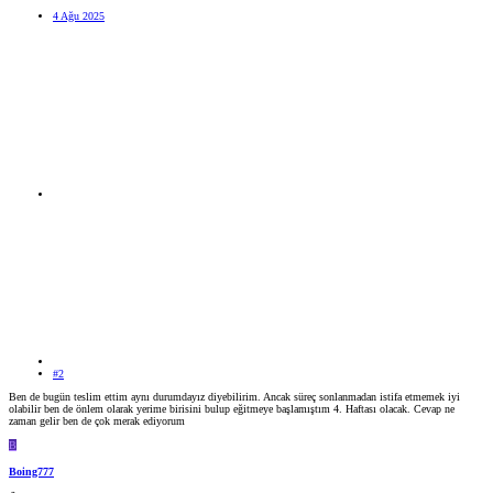
4 Ağu 2025
#2
Ben de bugün teslim ettim aynı durumdayız diyebilirim. Ancak süreç sonlanmadan istifa etmemek iyi
olabilir ben de önlem olarak yerime birisini bulup eğitmeye başlamıştım 4. Haftası olacak. Cevap ne
zaman gelir ben de çok merak ediyorum
B
Boing777