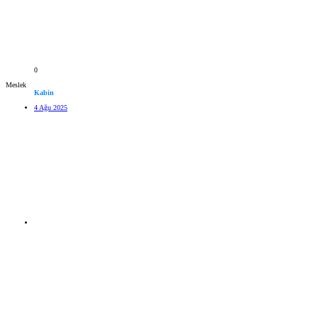
0
Meslek
Kabin
4 Ağu 2025