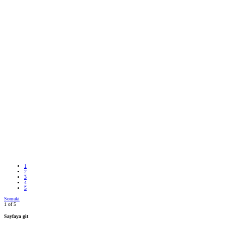
1
2
3
4
5
Sonraki
1 of 5
Sayfaya git