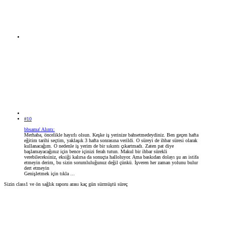
#10
bbsama' Alıntı:
Merhaba, öncelikle hayırlı olsun. Keşke iş yerinize bahsetmedeydiniz. Ben geçen hafta
eğitim tarihi seçtim, yaklaşık 3 hafta sonrasına verildi. O süreyi de ihbar süresi olarak
kullanacağım. O nedenle iş yerim de bir sıkıntı çıkartmadı. Zaten pat diye
başlamayacağınız için bence içinizi ferah tutun. Makul bir ihbar sürekli
verebileceksiniz, eksiği kalırsa da sonuçta halloluyor. Ama baskıdan dolayı şu an istifa
etmeyin derim, bu sizin sorumluluğunuz değil çünkü. İşveren her zaman yolunu bulur
dert etmeyin
Genişletmek için tıkla ...
Sizin class1 ve ön sağlık raporu arası kaç gün sürmüştü süreç