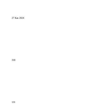
27 Kas 2024
318
131