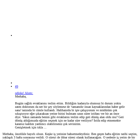
#9
odisko' Alıntı:
Merhaba,
Bugün sağlık evraklarımı teslim ettim. Bildiğim kadarıyla olumsuz bi durum yoktu
zaten doktorum da net bir şey söylemese de ‘tamamdır insan kaynaklarından haber gelir
sana’ tarzında bi cümle kullandı. Halihazırda bi işte çalışıyorum ve müdürüm çok
sıkıştırıyor eğer çıkacaksan yerine birini bulmam uzun sürer istifanı ver bir an önce
diye. Yakın zamanda benim gibi evraklarını teslim edip geri dönüş alan oldu mu? Geri
dönüş aldığımızda eğitim seçmek için ne kadar süre veriliyor? İstifa edip etmemekte
kararsız kaldım yardımcı olabilirseniz çok sevinirim.
Genişletmek için tıkla ...
Merhaba, öncelikle hayırlı olsun. Keşke iş yerinize bahsetmedeydiniz. Ben geçen hafta eğitim tarihi seçtim,
yaklaşık 3 hafta sonrasına verildi. O süreyi de ihbar süresi olarak kullanacağım. O nedenle iş yerim de bir