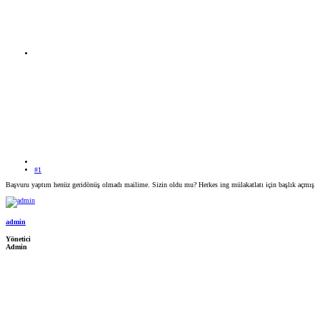
#1
Başvuru yaptım henüz geridönüş olmadı mailime. Sizin oldu mu? Herkes ing mülakatlatı için başlık açmış
admin
Yönetici
Admin