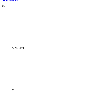
ozkarakasogluu
Üye
27 Nis 2024
73