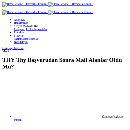
Ana sayfa
Hakkımızda
Sosyal Medyada Biz
Instagram
LinkedIn
Youtube
Premium
Sınavlar
Tamamlanan sınavlar
Bize Ulaşın
Giriş yap
Kayıt ol
Menü
THY
Thy Başvurudan Sonra Mail Alanlar Oldu
Mu?
Konbuyu başlatan
burcak