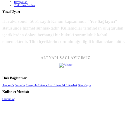
Havayolları
Türk Hava Yolları
Yasal Uyarı
HavaPersonel, 5651 sayılı Kanun kapsamında “
Yer Sağlayıcı
”
statüsünde hizmet sunmaktadır. Kullanıcılar tarafından oluşturulan
içeriklerden dolayı herhangi bir hukuki sorumluluk kabul
etmemektedir. Tüm içeriklerin sorumluluğu ilgili kullanıcılara aittir.
ALTYAPI SAĞLAYICIMIZ
Hızlı Bağlantılar
Ana sayfa
Forumlar
Havayolu Haber - Sivil Havacılık Haberleri
Bize ulaşın
Kullanıcı Menüsü
Oturum aç