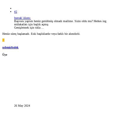
#2
burcak' Alıntı:
Başvuru yaptım henüz geridönüş olmadı mailime. Sizin oldu mu? Herkes ing
mülakatlatı için başlık açmış
Genişletmek için tıkla ...
Henüz süreç başlamadı. Eski başlıklardır veya farklı bir alımdıröi.
U
udemirbolek
Üye
26 May 2024