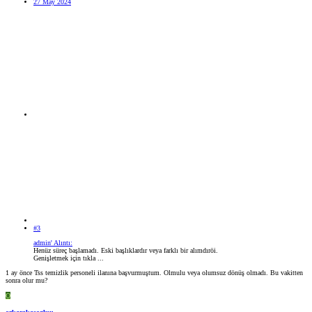
27 May 2024
#3
admin' Alıntı:
Henüz süreç başlamadı. Eski başlıklardır veya farklı bir alımdıröi.
Genişletmek için tıkla ...
1 ay önce Tss temizlik personeli ilanına başvurmuştum. Olmulu veya olumsuz dönüş olmadı. Bu vakitten
sonra olur mu?
O