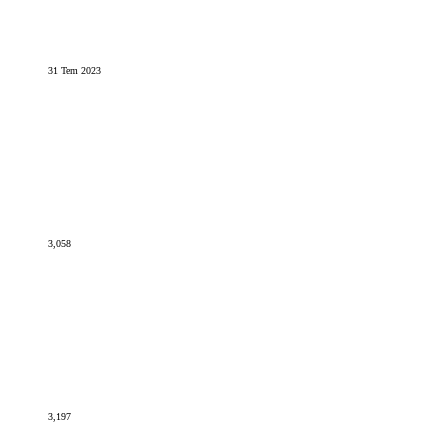
31 Tem 2023
3,058
3,197