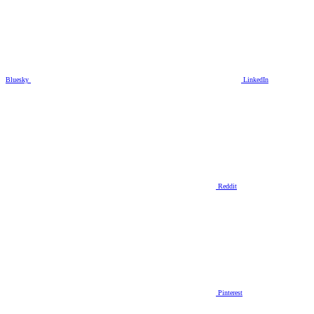
Bluesky
LinkedIn
Reddit
Pinterest