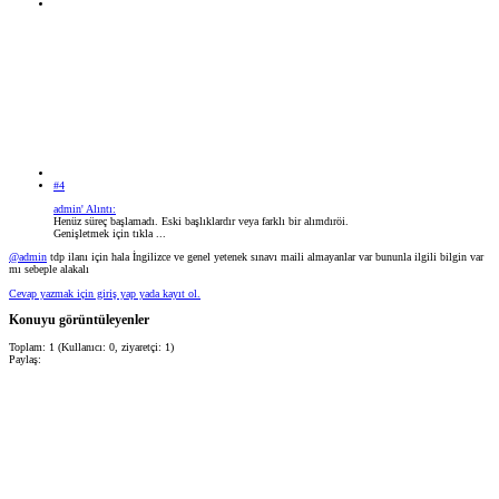
#4
admin' Alıntı:
Henüz süreç başlamadı. Eski başlıklardır veya farklı bir alımdıröi.
Genişletmek için tıkla ...
@admin
tdp ilanı için hala İngilizce ve genel yetenek sınavı maili almayanlar var bununla ilgili bilgin var
mı sebeple alakalı
Cevap yazmak için giriş yap yada kayıt ol.
Konuyu görüntüleyenler
Toplam: 1 (Kullanıcı: 0, ziyaretçi: 1)
Paylaş: