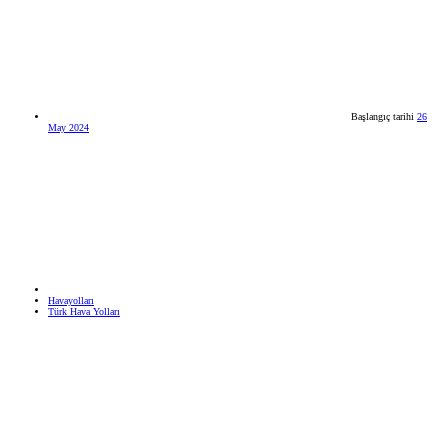
Başlangıç tarihi
26
May 2024
Havayolları
Türk Hava Yolları