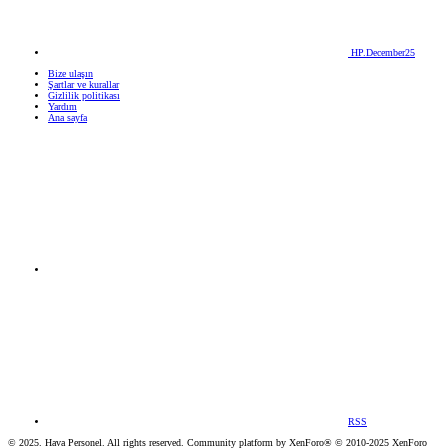
HP.December25
Bize ulaşın
Şartlar ve kurallar
Gizlilik politikası
Yardım
Ana sayfa
RSS
© 2025. Hava Personel. All rights reserved. Community platform by XenForo® © 2010-2025 XenForo