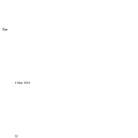
Üye
4 May 2024
52