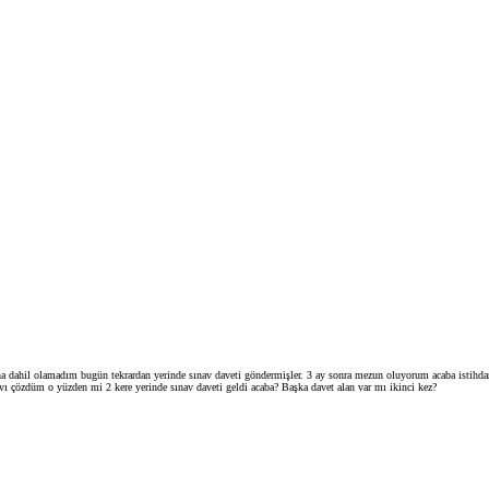
ına dahil olamadım bugün tekrardan yerinde sınav daveti göndermişler. 3 ay sonra mezun oluyorum acaba isti
avı çözdüm o yüzden mi 2 kere yerinde sınav daveti geldi acaba? Başka davet alan var mı ikinci kez?