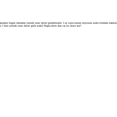
 olamadım bugün tekrardan yerinde sınav daveti göndermişler. 3 ay sonra mezun oluyorum acaba istihdam hakk
i 2 kere yerinde sınav daveti geldi acaba? Başka davet alan var mı ikinci kez?