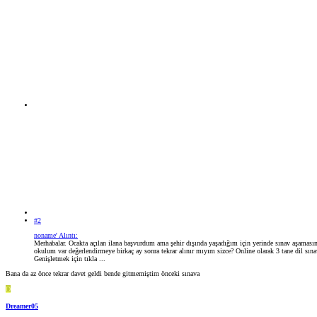
#2
noname' Alıntı:
Merhabalar. Ocakta açılan ilana başvurdum ama şehir dışında yaşadığım için yerinde sınav aşamas
okulum var değerlendirmeye birkaç ay sonra tekrar alınır mıyım sizce? Online olarak 3 tane dil sın
Genişletmek için tıkla ...
Bana da az önce tekrar davet geldi bende gitmemiştim önceki sınava
D
Dreamer05