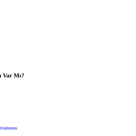
an Var Mı?
fyourbusiness