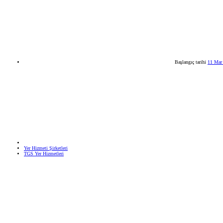
Başlangıç tarihi
11 Mar
Yer Hizmeti Şirketleri
TGS Yer Hizmetleri