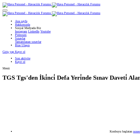
Ana sayfa
Hakkımızda
Sosyal Medyada Biz
Instagram
LinkedIn
Youtube
Premium
Sınavlar
Tamamlanan sınavlar
Bize Ulaşın
Giriş yap
Kayıt ol
Son aktivite
Kayıt ol
Menü
TGS
Tgs'den İki̇nci̇ Defa Yeri̇nde Sınav Daveti̇ Al
Konbuyu başlatan
noneo