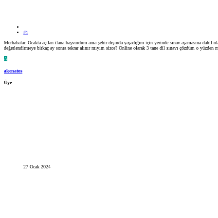
#1
Merhabalar. Ocakta açılan ilana başvurdum ama şehir dışında yaşadığım için yerinde sınav aşamasına dahil
değerlendirmeye birkaç ay sonra tekrar alınır mıyım sizce? Online olarak 3 tane dil sınavı çözdüm o yüzden m
A
akenatos
Üye
27 Ocak 2024