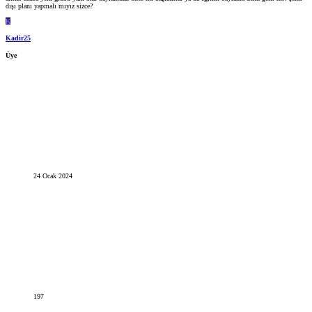
dışı planı yapmalı mıyız sizce?
K
Kadir25
Üye
24 Ocak 2024
197