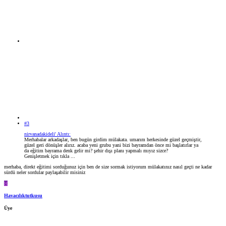
#3
nirvanadakideli' Alıntı:
Merhabalar arkadaşlar, ben bugün girdim mülakata. umarım herkesinde güzel geçmiştir,
güzel geri dönüşler alırız. acaba yeni grubu yani bizi bayramdan önce mi başlatırlar ya
da eğitim bayrama denk gelir mi? şehir dışı planı yapmalı mıyız sizce?
Genişletmek için tıkla ...
merhaba, direkt eğitimi sorduğunuz için ben de size sormak istiyorum mülakatınız nasıl geçti ne kadar
sürdü neler sordular paylaşabilir misiniz
H
Havacılıktutkusu
Üye