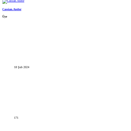
Cassian.Andor
Üye
18 Şub 2024
171