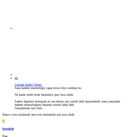
#8
Cassian.Andor' Alıntı:
Sana hareket memurluğu yapar mısın diye sordular mı
Ne kadar sürdü birde benimkisi epey kısa sürdü
Sadece İngilizce konuştuk en son benim için yeterli dedi hanımefendi sonra yanındaki
hareket memurluğunu düşünür müsün falan dedi
Genişletmek için tıkla ...
Bana o soru sorulmadı ama evet benimkide çok kısa sürdü
K
kurokob
Üye