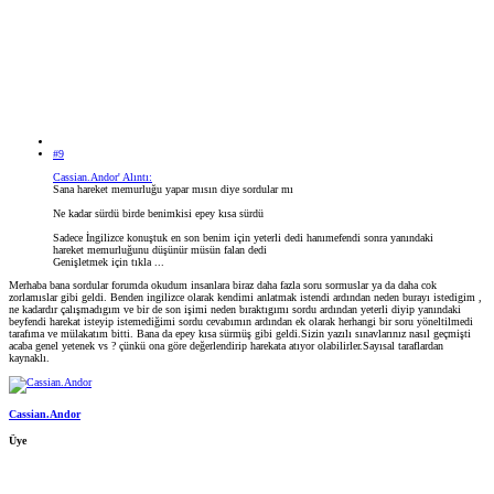
#9
Cassian.Andor' Alıntı:
Sana hareket memurluğu yapar mısın diye sordular mı
Ne kadar sürdü birde benimkisi epey kısa sürdü
Sadece İngilizce konuştuk en son benim için yeterli dedi hanımefendi sonra yanındaki
hareket memurluğunu düşünür müsün falan dedi
Genişletmek için tıkla ...
Merhaba bana sordular forumda okudum insanlara biraz daha fazla soru sormuslar ya da daha cok
zorlamıslar gibi geldi. Benden ingilizce olarak kendimi anlatmak istendi ardından neden burayı istedigim ,
ne kadardır çalışmadıgım ve bir de son işimi neden bıraktıgımı sordu ardından yeterli diyip yanındaki
beyfendi harekat isteyip istemediğimi sordu cevabımın ardından ek olarak herhangi bir soru yöneltilmedi
tarafıma ve mülakatım bitti. Bana da epey kısa sürmüş gibi geldi.Sizin yazılı sınavlarınız nasıl geçmişti
acaba genel yetenek vs ? çünkü ona göre değerlendirip harekata atıyor olabilirler.Sayısal taraflardan
kaynaklı.
Cassian.Andor
Üye