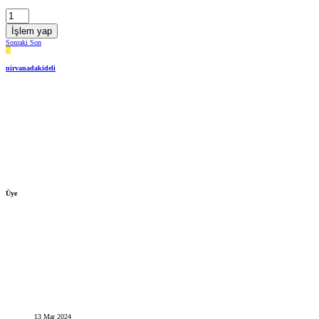
İşlem yap
Sonraki
Son
N
nirvanadakideli
Üye
13 Mar 2024