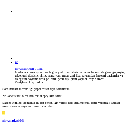
#7
nirvanadakideli' Alıntı:
Merhabalar arkadaşlar, ben bugün girdim mülakata. umarım herkesinde güzel geçmiştir,
güzel geri dönüşler alırız. acaba yeni grubu yani bizi bayramdan önce mi başlatırlar ya
da eğitim bayrama denk gelir mi? şehir dışı planı yapmalı mıyız sizce?
Genişletmek için tıkla ...
Sana hareket memurluğu yapar mısın diye sordular mı
Ne kadar sürdü birde benimkisi epey kısa sürdü
Sadece İngilizce konuştuk en son benim için yeterli dedi hanımefendi sonra yanındaki hareket
memurluğunu düşünür müsün falan dedi
N
nirvanadakideli