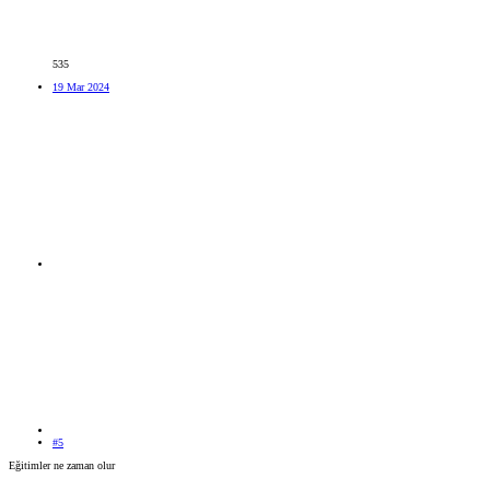
535
19 Mar 2024
#5
Eğitimler ne zaman olur