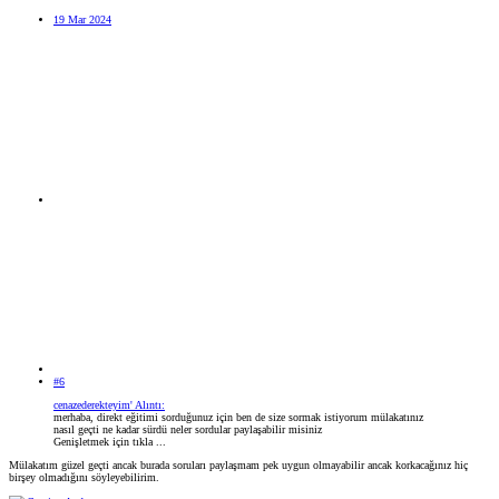
19 Mar 2024
#6
cenazederekteyim' Alıntı:
merhaba, direkt eğitimi sorduğunuz için ben de size sormak istiyorum mülakatınız
nasıl geçti ne kadar sürdü neler sordular paylaşabilir misiniz
Genişletmek için tıkla ...
Mülakatım güzel geçti ancak burada soruları paylaşmam pek uygun olmayabilir ancak korkacağınız hiç
birşey olmadığını söyleyebilirim.