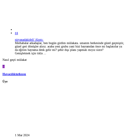
#4
nirvanadakideli' Alıntı:
Merhabalar arkadaşlar, ben bugün girdim mülakata. umarım herkesinde güzel geçmiştir,
güzel geri dönüşler alırız. acaba yeni grubu yani bizi bayramdan önce mi başlatırlar ya
da eğitim bayrama denk gelir mi? şehir dışı planı yapmalı mıyız sizce?
Genişletmek için tıkla ...
Nasıl geçti mülakat
H
Havacılıktutkusu
Üye
1 Mar 2024