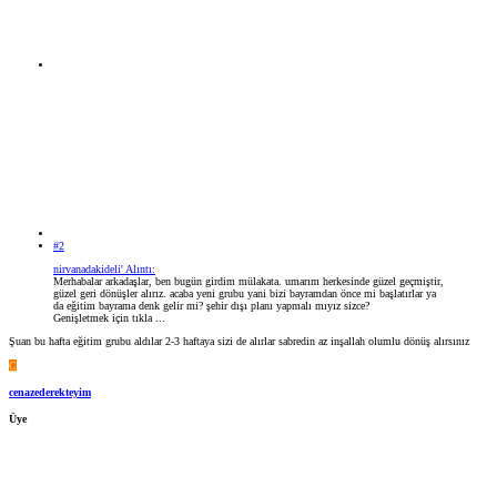
#2
nirvanadakideli' Alıntı:
Merhabalar arkadaşlar, ben bugün girdim mülakata. umarım herkesinde güzel geçmiştir,
güzel geri dönüşler alırız. acaba yeni grubu yani bizi bayramdan önce mi başlatırlar ya
da eğitim bayrama denk gelir mi? şehir dışı planı yapmalı mıyız sizce?
Genişletmek için tıkla ...
Şuan bu hafta eğitim grubu aldılar 2-3 haftaya sizi de alırlar sabredin az inşallah olumlu dönüş alırsınız
C
cenazederekteyim
Üye