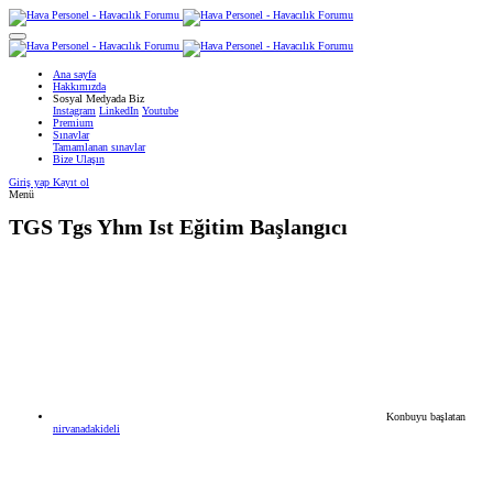
Ana sayfa
Hakkımızda
Sosyal Medyada Biz
Instagram
LinkedIn
Youtube
Premium
Sınavlar
Tamamlanan sınavlar
Bize Ulaşın
Giriş yap
Kayıt ol
Menü
TGS
Tgs Yhm Ist Eğitim Başlangıcı
Konbuyu başlatan
nirvanadakideli