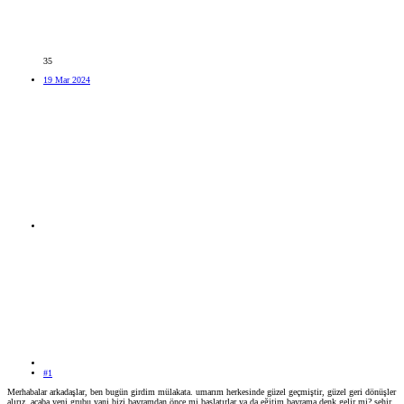
35
19 Mar 2024
#1
Merhabalar arkadaşlar, ben bugün girdim mülakata. umarım herkesinde güzel geçmiştir, güzel geri dönüşler
alırız. acaba yeni grubu yani bizi bayramdan önce mi başlatırlar ya da eğitim bayrama denk gelir mi? şehir