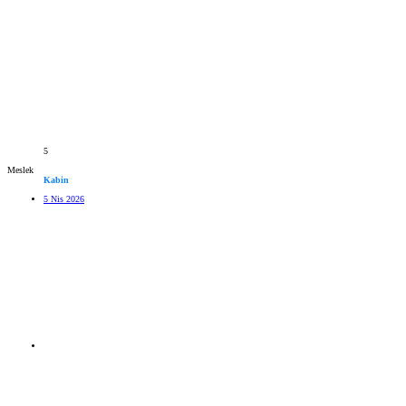
5
Meslek
Kabin
5 Nis 2026