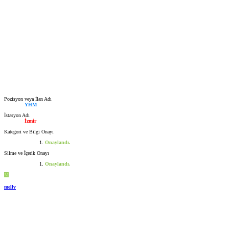
Pozisyon veya İlan Adı
YHM
İstasyon Adı
İzmir
Kategori ve Bilgi Onayı
Onaylandı.
Silme ve İçerik Onayı
Onaylandı.
M
mellv