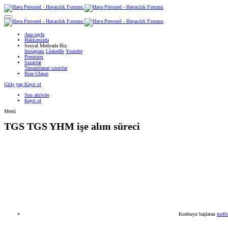
Ana sayfa
Hakkımızda
Sosyal Medyada Biz
Instagram
LinkedIn
Youtube
Premium
Sınavlar
Tamamlanan sınavlar
Bize Ulaşın
Giriş yap
Kayıt ol
Son aktivite
Kayıt ol
Menü
TGS
TGS YHM işe alım süreci
Konbuyu başlatan
mell