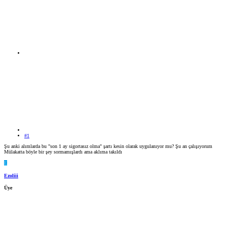
#1
Şu anki alımlarda bu "son 1 ay sigortasız olma" şartı kesin olarak uygulanıyor mu? Şu an çalışıyorum
Mülakatta böyle bir şey sormamışlardı ama aklıma takıldı
E
Ezoliii
Üye