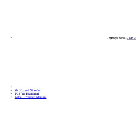
Başlangıç tarihi
5 Nis 
Yer Hizmeti Şirketleri
TGS Yer Hizmetleri
Yolcu Hizmetleri Memuru