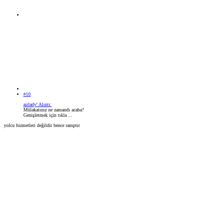
#10
airlady' Alıntı:
Mülakatınız ne zamandı acaba?
Genişletmek için tıkla ...
yolcu hizmetleri değildir bence ramptır