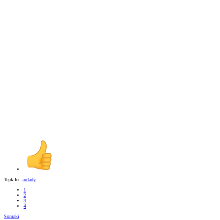
Tepkiler:
airlady
1
2
3
4
Sonraki