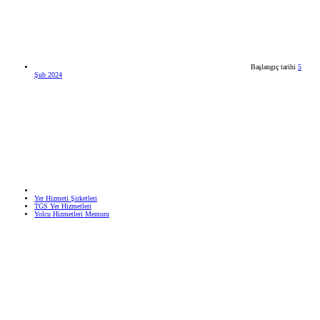
Başlangıç tarihi
5
Şub 2024
Yer Hizmeti Şirketleri
TGS Yer Hizmetleri
Yolcu Hizmetleri Memuru