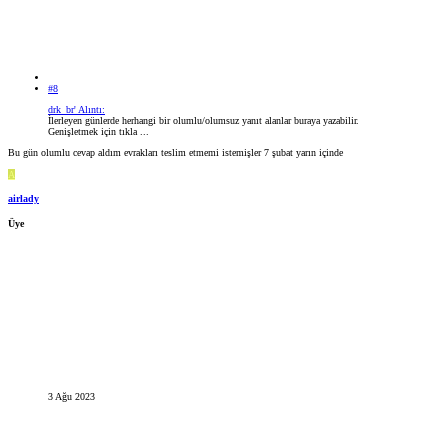
#8
drk_br' Alıntı:
İlerleyen günlerde herhangi bir olumlu/olumsuz yanıt alanlar buraya yazabilir.
Genişletmek için tıkla ...
Bu gün olumlu cevap aldım evrakları teslim etmemi istemişler 7 şubat yarın içinde
A
airlady
Üye
3 Ağu 2023