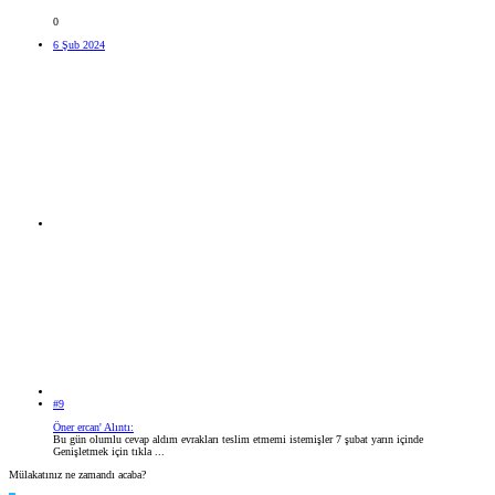
0
6 Şub 2024
#9
Öner ercan' Alıntı:
Bu gün olumlu cevap aldım evrakları teslim etmemi istemişler 7 şubat yarın içinde
Genişletmek için tıkla ...
Mülakatınız ne zamandı acaba?