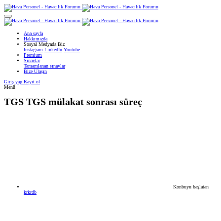
Ana sayfa
Hakkımızda
Sosyal Medyada Biz
Instagram
LinkedIn
Youtube
Premium
Sınavlar
Tamamlanan sınavlar
Bize Ulaşın
Giriş yap
Kayıt ol
Menü
TGS
TGS mülakat sonrası süreç
Konbuyu başlatan
krkrdb