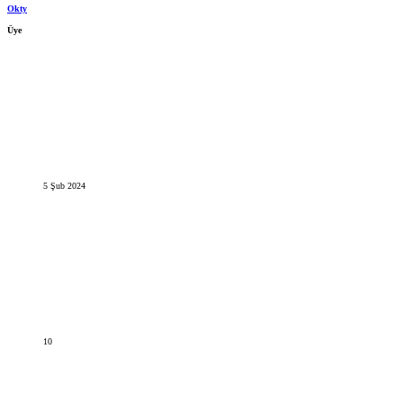
Okty
Üye
5 Şub 2024
10