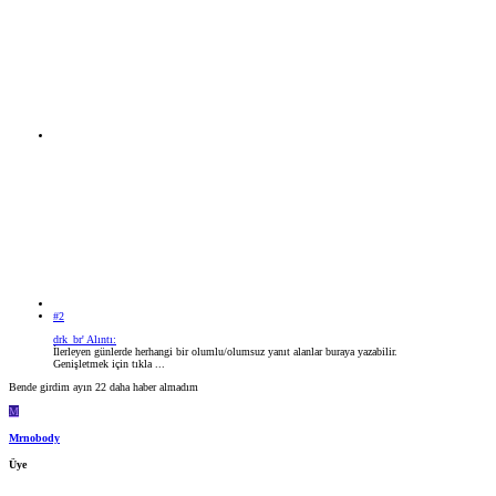
#2
drk_br' Alıntı:
İlerleyen günlerde herhangi bir olumlu/olumsuz yanıt alanlar buraya yazabilir.
Genişletmek için tıkla ...
Bende girdim ayın 22 daha haber almadım
M
Mrnobody
Üye