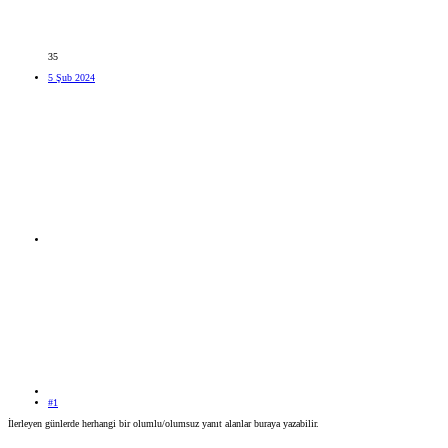
35
5 Şub 2024
#1
İlerleyen günlerde herhangi bir olumlu/olumsuz yanıt alanlar buraya yazabilir.