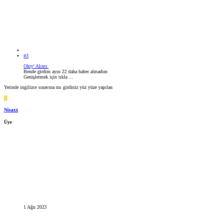
#3
Okty' Alıntı:
Bende girdim ayın 22 daha haber almadım
Genişletmek için tıkla ...
Yerinde ingilizce sınavına mı girdiniz yüz yüze yapılan
N
Nisaxx
Üye
1 Ağu 2023