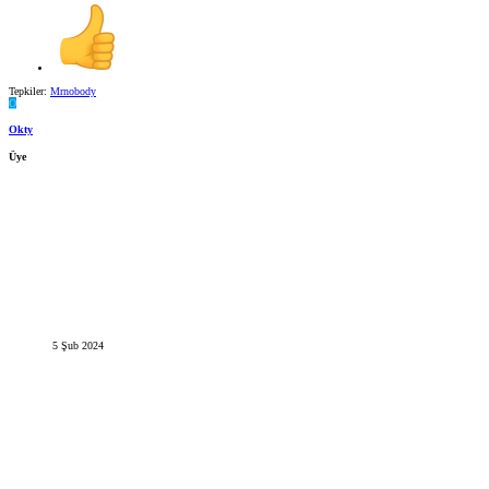
Tepkiler:
Mrnobody
O
Okty
Üye
5 Şub 2024