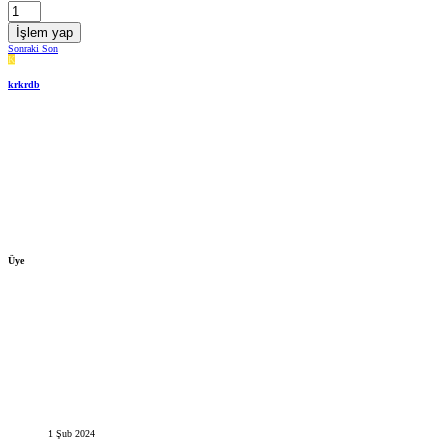
İşlem yap
Sonraki
Son
K
krkrdb
Üye
1 Şub 2024