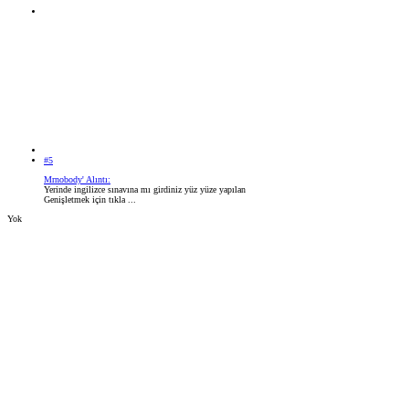
#5
Mrnobody' Alıntı:
Yerinde ingilizce sınavına mı girdiniz yüz yüze yapılan
Genişletmek için tıkla ...
Yok