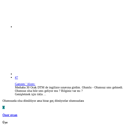
#7
Gamzen.' Alıntı:
Merhaba 30 Ocak DTM de ingilizce sınavına girdim. Olumlu - Olumsuz sms gelmedi.
Olumsuz olsa bile sms geliyor mu ? Bilginiz var mı ?
Genişletmek için tıkla ...
Olumsuzda olsa dönülüyor ama biraz geç dönüyorlar olumsuzlara
Ö
Öner ercan
Üye