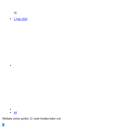
35
5 Şub 2024
#4
Merhaba online girdim 22 sinde birdaha haber yok
O