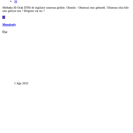
#6
Merhaba 30 Ocak DTM de ingilizce sınavına girdim. Olumlu - Olumsuz sms gelmedi. Olumsuz olsa bile
sms geliyor mu ? Bilginiz var mı ?
M
Mrnobody
Üye
1 Ağu 2023