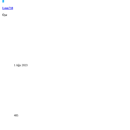
L
Leon718
Üye
1 Ağu 2023
485