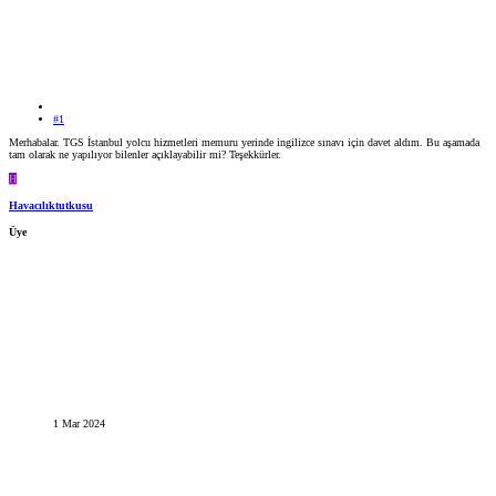
#1
Merhabalar. TGS İstanbul yolcu hizmetleri memuru yerinde ingilizce sınavı için davet aldım. Bu aşamada
tam olarak ne yapılıyor bilenler açıklayabilir mi? Teşekkürler.
H
Havacılıktutkusu
Üye
1 Mar 2024