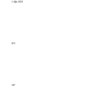
1 Ağu 2023
873
187