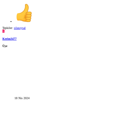
Tepkiler:
silasoysal
K
Kerim3477
Üye
18 Nis 2024