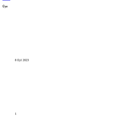
Üye
8 Eyl 2023
1