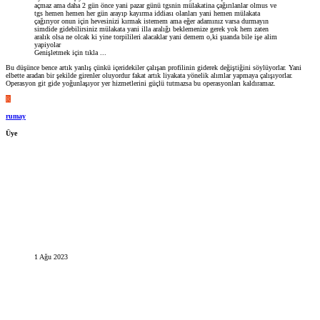
açmaz ama daha 2 gün önce yani pazar günü tgsnin mülakatina çağırılanlar olmus ve
tgs hemen hemen her gün arayıp kayırma iddiası olanları yani hemen mülakata
çağırıyor onun için hevesinizi kırmak istemem ama eğer adamınız varsa durmayın
simdide gidebilirsiniz mülakata yani illa aralığı beklemenize gerek yok hem zaten
aralık olsa ne olcak ki yine torpilileri alacaklar yani demem o,ki şuanda bile işe alim
yapiyolar
Genişletmek için tıkla ...
Bu düşünce bence artık yanlış çünkü içeridekiler çalışan profilinin giderek değiştiğini söylüyorlar. Yani
elbette aradan bir şekilde girenler oluyordur fakat artık liyakata yönelik alımlar yapmaya çalışıyorlar.
Operasyon git gide yoğunlaşıyor yer hizmetlerini güçlü tutmazsa bu operasyonları kaldıramaz.
R
rumay
Üye
1 Ağu 2023