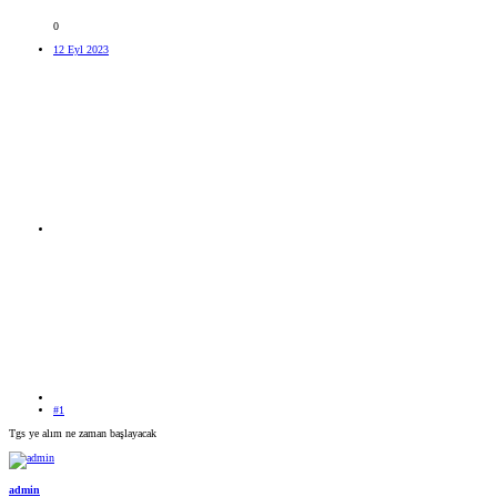
0
12 Eyl 2023
#1
Tgs ye alım ne zaman başlayacak
admin