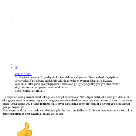
#6
admin' Alıntı:
Bu düşünce bence artık yanlış çünkü içeridekiler çalışan profilinin giderek değiştiğini
söylüyorlar. Yani elbette aradan bir şekilde girenler oluyordur fakat artık liyakata
yönelik alımlar yapmaya çalışıyorlar. Operasyon git gide yoğunlaşıyor yer hizmetlerini
güçlü tutmazsa bu operasyonları kaldıramaz.
Genişletmek için tıkla ...
Bu düşünce yanlış sizindr aralık olcağı kesin değil açıklamalar 2024 diyor aralık olur ama gizliden alım
olur geçen senenin aynısını yaşacaz yine geçen senede aralıkda aynısını yaşadım adama diyom biz ne olcaz
insan kaynaklarına 2024 kadar ingilizce çalış diyor bana dalga geçer gibi benim 1 senem çöp oldu zaman
geri gelmiyor işte
Not: kayırma iddiası ise hayla var gözümle şahidim kayırma iddiası yok diyene inanmam net ve kesin.kralı
gelse inandıramaz beni kayırma iddiası yok diyen