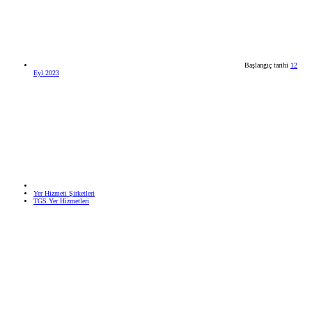
Başlangıç tarihi
12
Eyl 2023
Yer Hizmeti Şirketleri
TGS Yer Hizmetleri