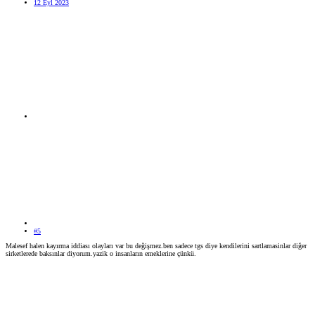
12 Eyl 2023
#5
Malesef halen kayırma iddiası olayları var bu değişmez.ben sadece tgs diye kendilerini sartlamasinlar diğer
sirketlerede baksınlar diyorum.yazik o insanların emeklerine çünkü.