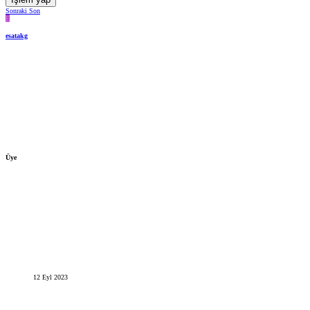
Sonraki
Son
E
esatakg
Üye
12 Eyl 2023