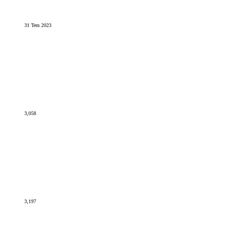
31 Tem 2023
3,058
3,197