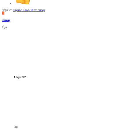
Tepkiler:
skyline
,
Leon718
ve
rumay
R
rumay
Üye
1 Ağu 2023
388