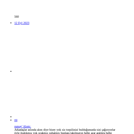
560
12 Eyl 2023
#4
rumay' Alıntı:
Arkadaşlar aslında alım diye bisey yok siz torpilinizi bulduğunuzda sizi çağırıyorlar
öyle Aralıkmış yok ocakmıs subatmis bunlara takılmayın belki açar aralıkta belki