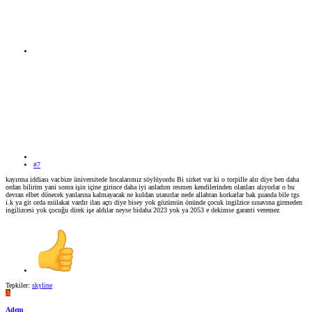
#7
kayırma iddiası var.bize üniversitede hocalarımız söylüyordu Bi sirket var ki o torpille alır diye ben daha
ordan bilirim yani sonra işin içine girince daha iyi anladım resmen kendilerinden olanları alıyorlar o bu
devran elbet dönecek yanlarına kalmayacak ne kuldan utanırlar nede allahtan korkarlar bak şuanda bile tgs
i.k ya git orda mülakat vardır ilan açtı diye bisey yok gözümün önünde çocuk ingilzice sınavına girmeden
ingilizcesi yok çocuğu direk işe aldılar neyse bidaha 2023 yok ya 2053 e dekimse garanti veremez
Tepkiler:
skyline
A
Adem