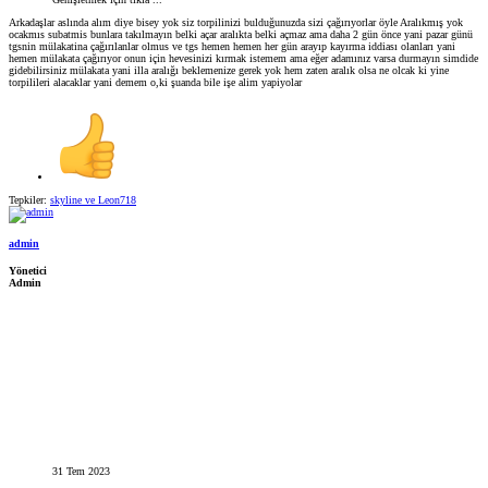
Arkadaşlar aslında alım diye bisey yok siz torpilinizi bulduğunuzda sizi çağırıyorlar öyle Aralıkmış yok
ocakmıs subatmis bunlara takılmayın belki açar aralıkta belki açmaz ama daha 2 gün önce yani pazar günü
tgsnin mülakatina çağırılanlar olmus ve tgs hemen hemen her gün arayıp kayırma iddiası olanları yani
hemen mülakata çağırıyor onun için hevesinizi kırmak istemem ama eğer adamınız varsa durmayın simdide
gidebilirsiniz mülakata yani illa aralığı beklemenize gerek yok hem zaten aralık olsa ne olcak ki yine
torpilileri alacaklar yani demem o,ki şuanda bile işe alim yapiyolar
Tepkiler:
skyline
ve
Leon718
admin
Yönetici
Admin
31 Tem 2023