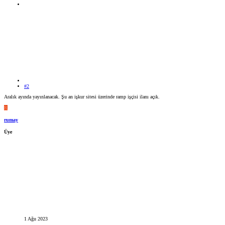
#2
Aralık ayında yayınlanacak. Şu an işkur sitesi üzerinde ramp işçisi ilanı açık.
R
rumay
Üye
1 Ağu 2023