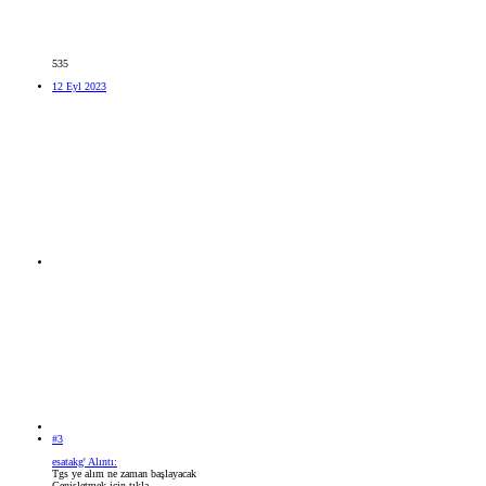
535
12 Eyl 2023
#3
esatakg' Alıntı:
Tgs ye alım ne zaman başlayacak
Genişletmek için tıkla ...