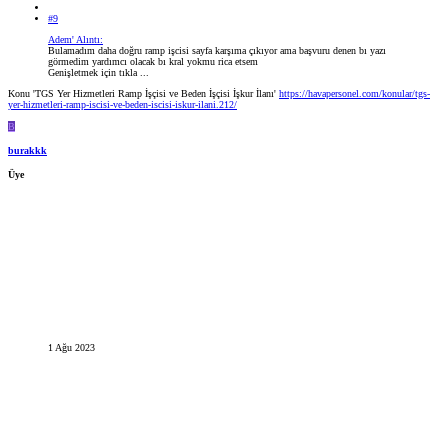
#9
Adem' Alıntı:
Bulamadım daha doğru ramp işcisi sayfa karşıma çıkıyor ama başvuru denen bı yazı
görmedim yardımcı olacak bı kral yokmu rica etsem
Genişletmek için tıkla ...
Konu 'TGS Yer Hizmetleri Ramp İşçisi ve Beden İşçisi İşkur İlanı'
https://havapersonel.com/konular/tgs-
yer-hizmetleri-ramp-iscisi-ve-beden-iscisi-iskur-ilani.212/
B
burakkk
Üye
1 Ağu 2023