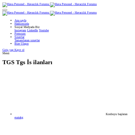
Ana sayfa
Hakkımızda
Sosyal Medyada Biz
Instagram
LinkedIn
Youtube
Premium
Sınavlar
Tamamlanan sınavlar
Bize Ulaşın
Giriş yap
Kayıt ol
Menü
TGS
Tgs İs ilanları
Konbuyu başlatan
esatakg