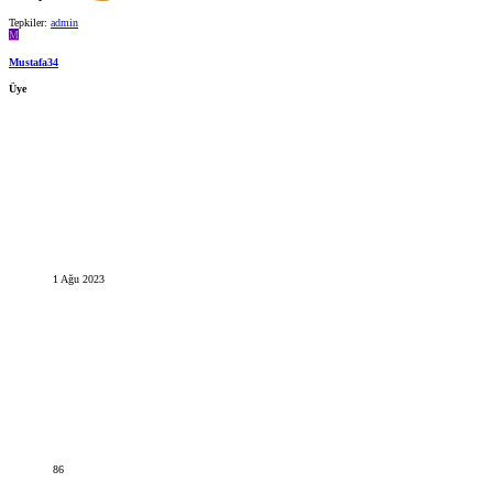
Tepkiler:
admin
M
Mustafa34
Üye
1 Ağu 2023
86