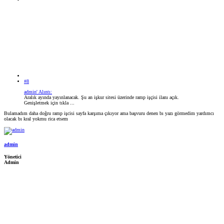
#8
admin' Alıntı:
Aralık ayında yayınlanacak. Şu an işkur sitesi üzerinde ramp işçisi ilanı açık.
Genişletmek için tıkla ...
Bulamadım daha doğru ramp işcisi sayfa karşıma çıkıyor ama başvuru denen bı yazı görmedim yardımcı
olacak bı kral yokmu rica etsem
admin
Yönetici
Admin