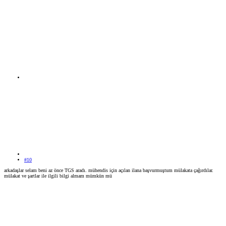
#10
arkadaşlar selam beni az önce TGS aradı. mühendis için açılan ilana başvurmuştum mülakata çağırdılar.
mülakat ve şartlar ile ilgili bilgi almam mümkün mü