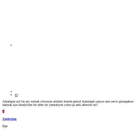
#3
Arkadaşlar acil bir şey sormak istiyorum attıkları formda güncel ikametgah yazıyor ama servis güzergahına
bakmak için Antalya'dan bir adres mi yazmalıyım yoksa şu anki adresimi mi?
Z
Zephyrion
Üye