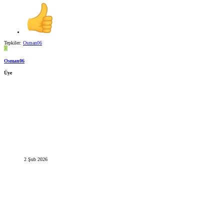
Tepkiler:
Osman06
O
Osman06
Üye
2 Şub 2026