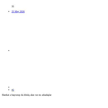
35
25 May 2026
#5
Harekat a başvurup da dönüş alan var mı arkadaşlar