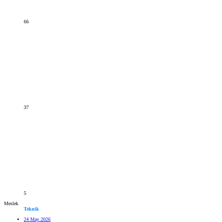
66
37
5
Meslek
Teknik
24 May 2026