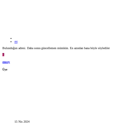
#4
Bulunduğun adresi. Daha sonra güncellemen mümkün. En azından bana böyle söylediler
E
emcey
Üye
15 Nis 2024