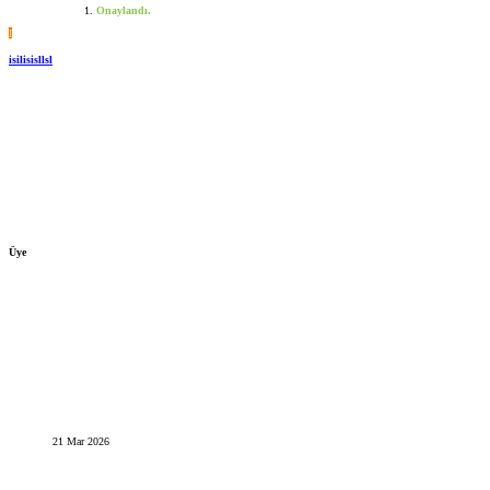
Onaylandı.
I
isilisisllsl
Üye
21 Mar 2026