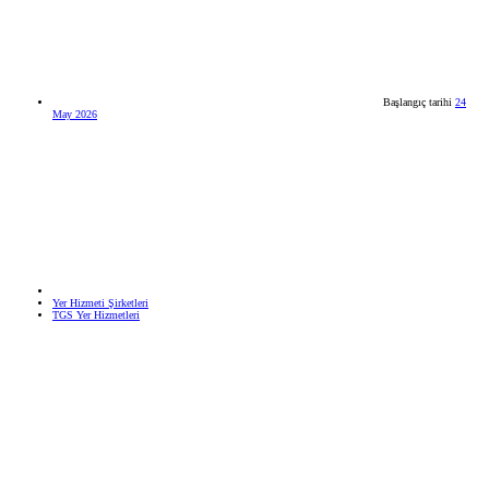
Başlangıç tarihi
24
May 2026
Yer Hizmeti Şirketleri
TGS Yer Hizmetleri