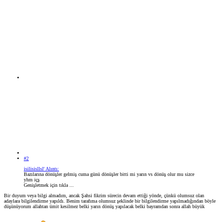
#2
isilisisllsl' Alıntı:
Bazılarına dönüşler gelmiş cuma günü dönüşler bitti mi yarın vs dönüş olur mu sizce
yhm içş
Genişletmek için tıkla ...
Bir duyum veya bilgi almadım, ancak Şahsi fikrim sürecin devam ettiği yönde, çünkü olumsuz olan
adaylara bilgilendirme yapıldı. Benim tarafıma olumsuz şeklinde bir bilgilendirme yapılmadığından böyle
düşünüyorum allahtan ümit kesilmez belki yarın dönüş yapılacak belki bayramdan sonra allah büyük