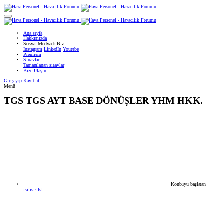
Ana sayfa
Hakkımızda
Sosyal Medyada Biz
Instagram
LinkedIn
Youtube
Premium
Sınavlar
Tamamlanan sınavlar
Bize Ulaşın
Giriş yap
Kayıt ol
Menü
TGS
TGS AYT BASE DÖNÜŞLER YHM HKK.
Konbuyu başlatan
isilisisllsl