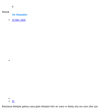
0
Meslek
Yer Hizmetleri
24 May 2026
#1
Bazılarına dönüşler gelmiş cuma günü dönüşler bitti mi yarın vs dönüş olur mu sizce yhm için