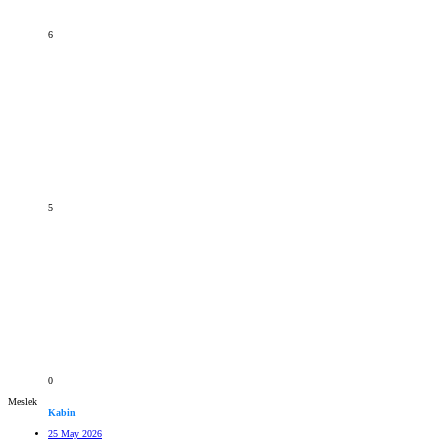
6
5
0
Meslek
Kabin
25 May 2026