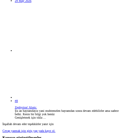
29 May 2026
#8
Zephyrion' Alıntı:
Şu an bayramdayız yani muhtemelen bayramdan sonra devam edebilirler ama sadece
belki. Kesin bir bilgi yok henüz
Genişletmek için tıkla ...
İnşallah devam eder teşekkürler yanıt için
Cevap yazmak için giriş yap yada kayıt ol.
Konuyu görüntüleyenler