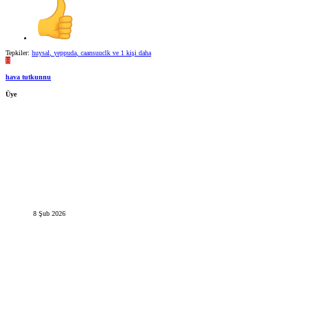
Tepkiler:
huysal
,
yeppuda
,
caansuuclk
ve 1 kişi daha
H
hava tutkunnu
Üye
8 Şub 2026