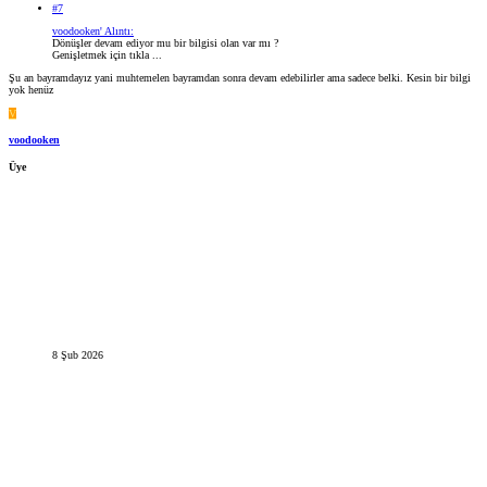
#7
voodooken' Alıntı:
Dönüşler devam ediyor mu bir bilgisi olan var mı ?
Genişletmek için tıkla ...
Şu an bayramdayız yani muhtemelen bayramdan sonra devam edebilirler ama sadece belki. Kesin bir bilgi
yok henüz
V
voodooken
Üye
8 Şub 2026