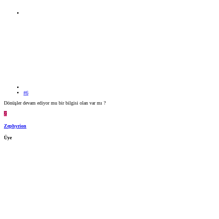
#6
Dönüşler devam ediyor mu bir bilgisi olan var mı ?
Z
Zephyrion
Üye