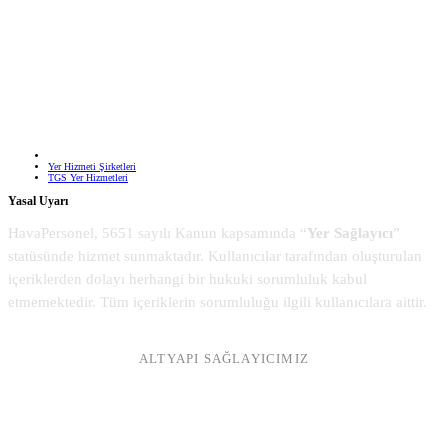
Yer Hizmeti Şirketleri
TGS Yer Hizmetleri
Yasal Uyarı
HavaPersonel, 5651 sayılı Kanun kapsamında “
Yer Sağlayıcı
”
statüsünde hizmet sunmaktadır. Kullanıcılar tarafından oluşturulan
içeriklerden dolayı herhangi bir hukuki sorumluluk kabul
etmemektedir. Tüm içeriklerin sorumluluğu ilgili kullanıcılara aittir.
ALTYAPI SAĞLAYICIMIZ