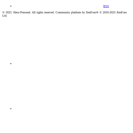
RSS
© 2025. Hava Personel. All rights reserved. Community platform by XenForo® © 2010-2025 XenForo
Ltd.