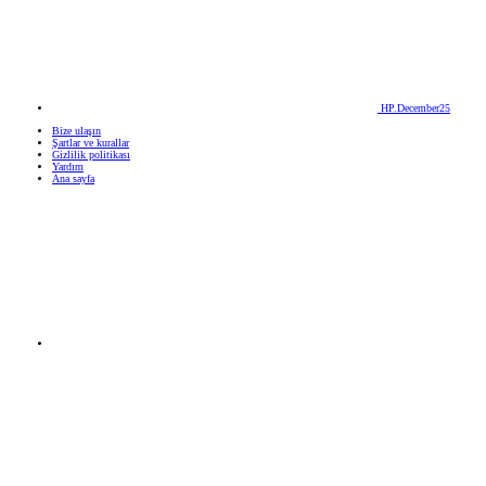
HP.December25
Bize ulaşın
Şartlar ve kurallar
Gizlilik politikası
Yardım
Ana sayfa