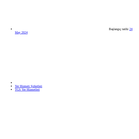
Başlangıç tarihi
24
May 2024
Yer Hizmeti Şirketleri
TGS Yer Hizmetleri