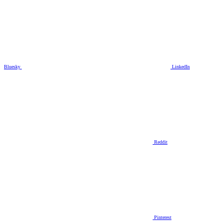
Bluesky
LinkedIn
Reddit
Pinterest