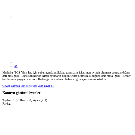
#1
Merhaba, TGS Yhm İst. için şubat ayında mülakata girmiştim fakat mart ayında olumsuz sonuçlandığına
dair sms geldi. Daha sonrasında Nisan ayında ve bugün tekrar olumsuz olduğuna dair mesaj geldi. Benzer
bir durumu yaşayan var mı ? Herhangi bir muhatap bulamadığım için sormak istedim
Cevap yazmak için giriş yap yada kayıt ol.
Konuyu görüntüleyenler
Toplam: 1 (Kullanıcı: 0, ziyaretçi: 1)
Paylaş: