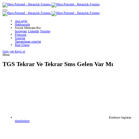
Ana sayfa
Hakkımızda
Sosyal Medyada Biz
Instagram
LinkedIn
Youtube
Premium
Sınavlar
Tamamlanan sınavlar
Bize Ulaşın
Giriş yap
Kayıt ol
Menü
TGS
Tekrar Ve Tekrar Sms Gelen Var Mı
Konbuyu başlatan
dumbledore