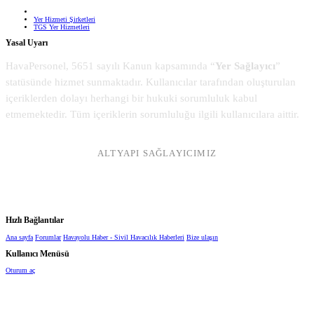
Yer Hizmeti Şirketleri
TGS Yer Hizmetleri
Yasal Uyarı
HavaPersonel, 5651 sayılı Kanun kapsamında “
Yer Sağlayıcı
”
statüsünde hizmet sunmaktadır. Kullanıcılar tarafından oluşturulan
içeriklerden dolayı herhangi bir hukuki sorumluluk kabul
etmemektedir. Tüm içeriklerin sorumluluğu ilgili kullanıcılara aittir.
ALTYAPI SAĞLAYICIMIZ
Hızlı Bağlantılar
Ana sayfa
Forumlar
Havayolu Haber - Sivil Havacılık Haberleri
Bize ulaşın
Kullanıcı Menüsü
Oturum aç