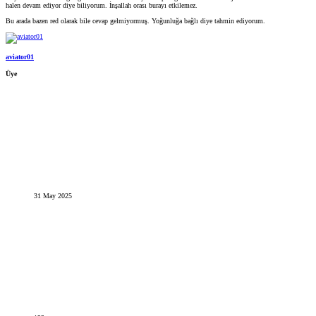
halen devam ediyor diye biliyorum. İnşallah orası burayı etkilemez.
Bu arada bazen red olarak bile cevap gelmiyormuş. Yoğunluğa bağlı diye tahmin ediyorum.
aviator01
Üye
31 May 2025