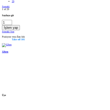
29
Sonraki
1 of 29
Sayfaya git
İşlem yap
Sonraki
Son
Pozisyon veya İlan Adı
Take off 101
32hrn
Üye