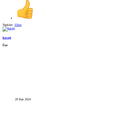
Tepkiler:
32hrn
havajr
Üye
20 Kas 2024