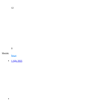
12
0
Meslek
İdari
1 Ağu 2025