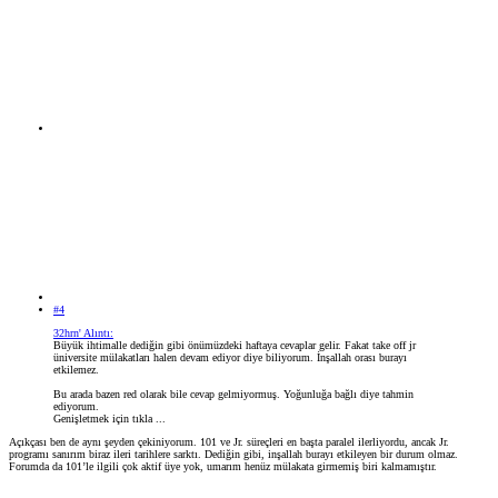
#4
32hrn' Alıntı:
Büyük ihtimalle dediğin gibi önümüzdeki haftaya cevaplar gelir. Fakat take off jr
üniversite mülakatları halen devam ediyor diye biliyorum. İnşallah orası burayı
etkilemez.
Bu arada bazen red olarak bile cevap gelmiyormuş. Yoğunluğa bağlı diye tahmin
ediyorum.
Genişletmek için tıkla ...
Açıkçası ben de aynı şeyden çekiniyorum. 101 ve Jr. süreçleri en başta paralel ilerliyordu, ancak Jr.
programı sanırım biraz ileri tarihlere sarktı. Dediğin gibi, inşallah burayı etkileyen bir durum olmaz.
Forumda da 101’le ilgili çok aktif üye yok, umarım henüz mülakata girmemiş biri kalmamıştır.