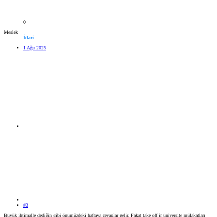
0
Meslek
İdari
1 Ağu 2025
#3
Büyük ihtimalle dediğin gibi önümüzdeki haftaya cevaplar gelir. Fakat take off jr üniversite mülakatları