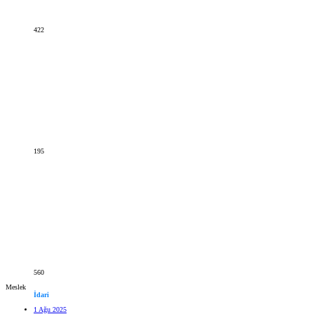
422
195
560
Meslek
İdari
1 Ağu 2025