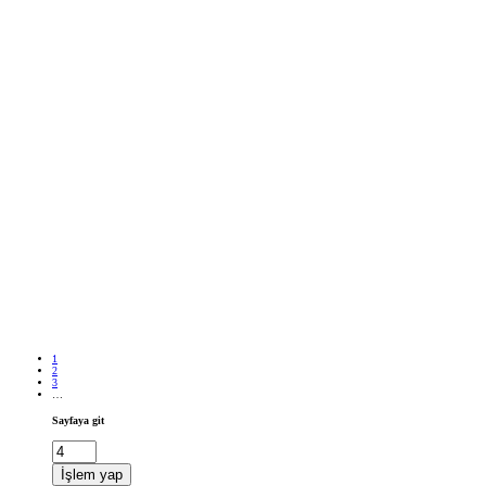
1
2
3
…
Sayfaya git
İşlem yap