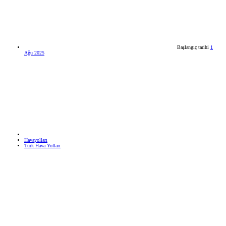
Başlangıç tarihi
1
Ağu 2025
Havayolları
Türk Hava Yolları