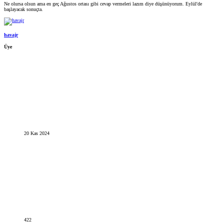
Ne olursa olsun ama en geç Ağustos ortası gibi cevap vermeleri lazım diye düşünüyorum. Eylül'de
başlayacak sonuçta.
havajr
Üye
20 Kas 2024
422