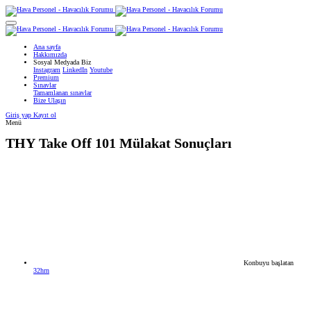
Ana sayfa
Hakkımızda
Sosyal Medyada Biz
Instagram
LinkedIn
Youtube
Premium
Sınavlar
Tamamlanan sınavlar
Bize Ulaşın
Giriş yap
Kayıt ol
Menü
THY
Take Off 101 Mülakat Sonuçları
Konbuyu başlatan
32hrn