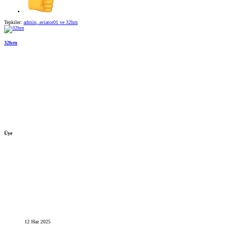
Tepkiler:
admin
,
aviator01
ve
32hrn
32hrn
Üye
12 Haz 2025