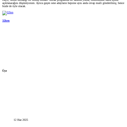
açıklanacağını düşünüyorum. Ayrıca geçen sene adayların hepsine aynı anda cevap maili gönderilmiş; bence
bizde de öyle olacak.
32hrn
Üye
12 Haz 2025