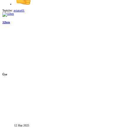
Tepkiler:
aviator01
32hrn
Üye
12 Haz 2025