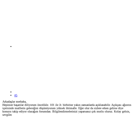
#5
Arkadaşlar merhaba,
Hepinize başarılar diliyorum öncelikle. 101 ile Jr. birbirine yakın zamanlarda açıklanabilir. Açıkçası ağustos
içerisinde maillerin geleceğini düşünüyorum yüksek ihtimalle. Eğer olur da sizlere erken gelirse diye
konuyu takip ediyor olacağım forumdan. Bilgilendirmelerinizi yaparsanız çok mutlu oluruz. Kolay gelsin,
sevgiler.