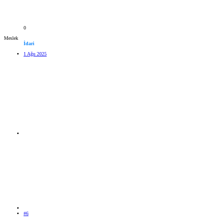
0
Meslek
İdari
1 Ağu 2025
#6