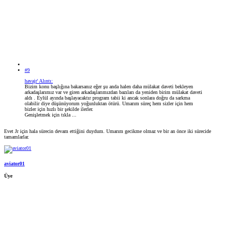
#9
havajr' Alıntı:
Bizim konu başlığına bakarsanız eğer şu anda halen daha mülakat daveti bekleyen
arkadaşlarımız var ve giren arkadaşlarımızdan bazıları da yeniden birim mülakat daveti
aldı . Eylül ayında başlayacaktır program tabii ki ancak sonlara doğru da sarkma
olabilir diye düşünüyorum yoğunluktan ötürü. Umarım süreç hem sizler için hem
bizler için hızlı bir şekilde ilerler.
Genişletmek için tıkla ...
Evet Jr için hala sürecin devam ettiğini duydum. Umarım gecikme olmaz ve bir an önce iki sürecide
tamamlarlar.
aviator01
Üye