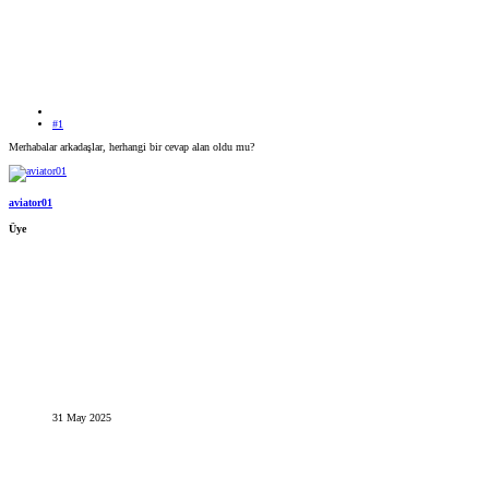
#1
Merhabalar arkadaşlar, herhangi bir cevap alan oldu mu?
aviator01
Üye
31 May 2025