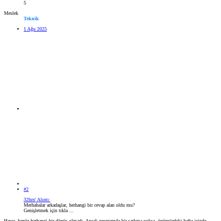
5
Meslek
Teknik
1 Ağu 2025
#2
32hrn' Alıntı:
Merhabalar arkadaşlar, herhangi bir cevap alan oldu mu?
Genişletmek için tıkla ...
Hayır, henüz herhangi bir dönüş olmadı. Ancak programda bir sarkma yoksa, önümüzdeki hafta içinde