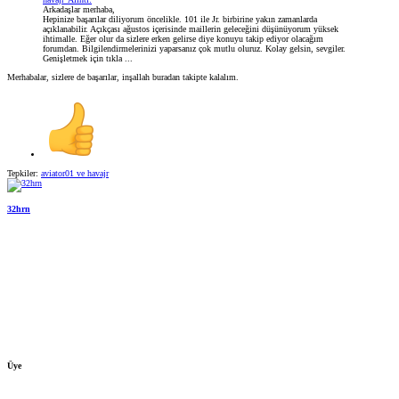
Arkadaşlar merhaba,
Hepinize başarılar diliyorum öncelikle. 101 ile Jr. birbirine yakın zamanlarda
açıklanabilir. Açıkçası ağustos içerisinde maillerin geleceğini düşünüyorum yüksek
ihtimalle. Eğer olur da sizlere erken gelirse diye konuyu takip ediyor olacağım
forumdan. Bilgilendirmelerinizi yaparsanız çok mutlu oluruz. Kolay gelsin, sevgiler.
Genişletmek için tıkla ...
Merhabalar, sizlere de başarılar, inşallah buradan takipte kalalım.
Tepkiler:
aviator01
ve
havajr
32hrn
Üye