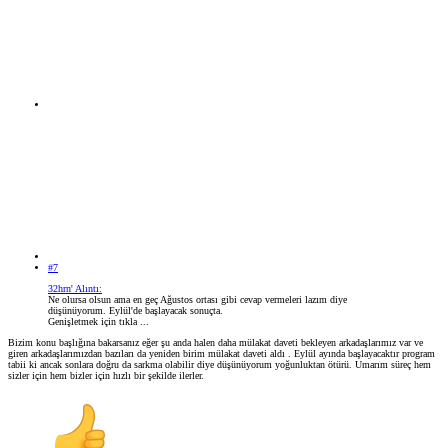
#7
32hrn' Alıntı:
Ne olursa olsun ama en geç Ağustos ortası gibi cevap vermeleri lazım diye
düşünüyorum. Eylül'de başlayacak sonuçta.
Genişletmek için tıkla ...
Bizim konu başlığına bakarsanız eğer şu anda halen daha mülakat daveti bekleyen arkadaşlarımız var ve
giren arkadaşlarımızdan bazıları da yeniden birim mülakat daveti aldı . Eylül ayında başlayacaktır program
tabii ki ancak sonlara doğru da sarkma olabilir diye düşünüyorum yoğunluktan ötürü. Umarım süreç hem
sizler için hem bizler için hızlı bir şekilde ilerler.