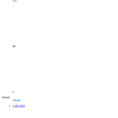
122
88
5
Meslek
Teknik
1 Ağu 2025