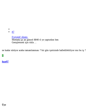
#7
Fvzyeplt' Alıntı:
Merhaba şu an güncel 8840 tl ye yaptırdım ben
Genişletmek için tıkla ...
ne kadar sürüyor acaba tamamlanması ? bir gün içerisinde halledilebiliyor mu bu iş ?
F
fuze97
Üye