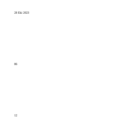
28 Eki 2023
86
12