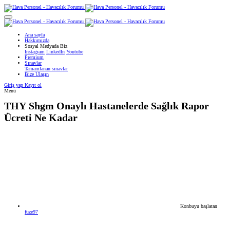
Ana sayfa
Hakkımızda
Sosyal Medyada Biz
Instagram
LinkedIn
Youtube
Premium
Sınavlar
Tamamlanan sınavlar
Bize Ulaşın
Giriş yap
Kayıt ol
Menü
THY
Shgm Onaylı Hastanelerde Sağlık Rapor
Ücreti Ne Kadar
Konbuyu başlatan
fuze97