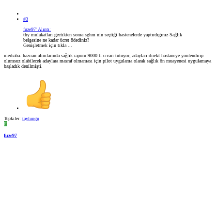
#3
fuze97' Alıntı:
thy mulakatları gectıkten sonra sghm nin seçtiği hastenelerde yaptırdıgınız Sağlık
belgesine ne kadar ücret ödediniz?
Genişletmek için tıkla ...
merhaba. haziran alımlarında sağlık raporu 9000 tl civarı tutuyor, adayları direkt hastaneye yönlendirip
olumsuz olabilecek adaylara masraf olmaması için pilot uygulama olarak sağlık ön muayenesi uygulamaya
başladık denilmişti.
Tepkiler:
tayfungu
F
fuze97