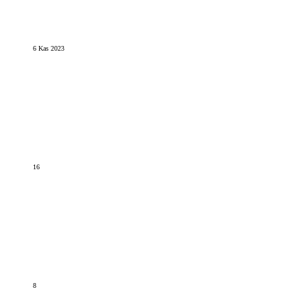
6 Kas 2023
16
8