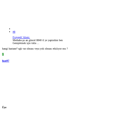
#8
Fvzyeplt' Alıntı:
Merhaba şu an güncel 8840 tl ye yaptırdım ben
Genişletmek için tıkla ...
hangi hastane? sgk var olması veya yok olması etkılıyor mu ?
F
fuze97
Üye