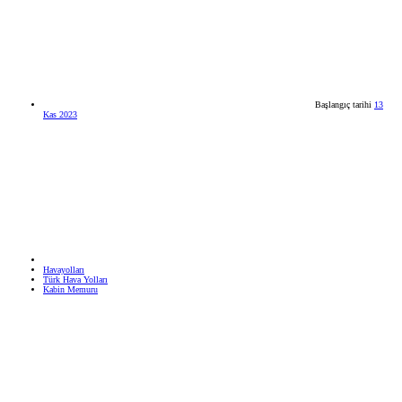
Başlangıç tarihi
13
Kas 2023
Havayolları
Türk Hava Yolları
Kabin Memuru