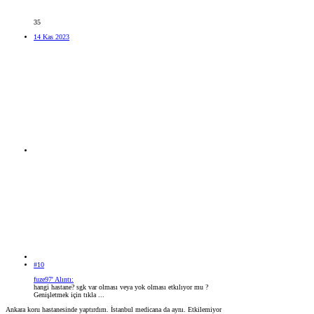
35
14 Kas 2023
#10
fuze97' Alıntı:
hangi hastane? sgk var olması veya yok olması etkılıyor mu ?
Genişletmek için tıkla ...
Ankara koru hastanesinde yaptırdım. İstanbul medicana da aynı. Etkilemiyor