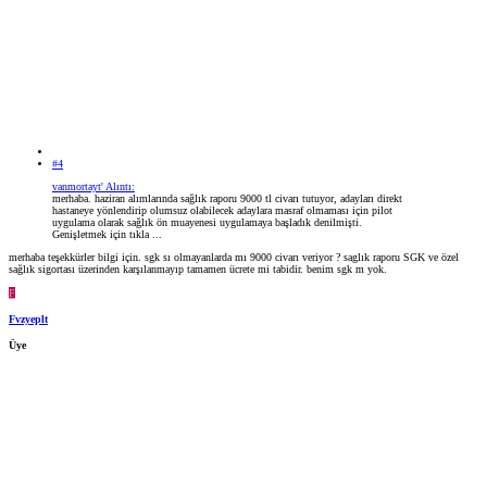
#4
vanmortayt' Alıntı:
merhaba. haziran alımlarında sağlık raporu 9000 tl civarı tutuyor, adayları direkt
hastaneye yönlendirip olumsuz olabilecek adaylara masraf olmaması için pilot
uygulama olarak sağlık ön muayenesi uygulamaya başladık denilmişti.
Genişletmek için tıkla ...
merhaba teşekkürler bilgi için. sgk sı olmayanlarda mı 9000 civarı veriyor ? saglık raporu SGK ve özel
sağlık sigortası üzerinden karşılanmayıp tamamen ücrete mi tabidir. benim sgk m yok.
F
Fvzyeplt
Üye