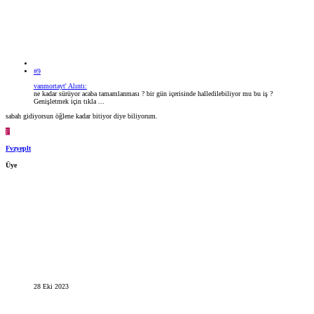
#9
vanmortayt' Alıntı:
ne kadar sürüyor acaba tamamlanması ? bir gün içerisinde halledilebiliyor mu bu iş ?
Genişletmek için tıkla ...
sabah gidiyorsun öğlene kadar bitiyor diye biliyorum.
F
Fvzyeplt
Üye
28 Eki 2023