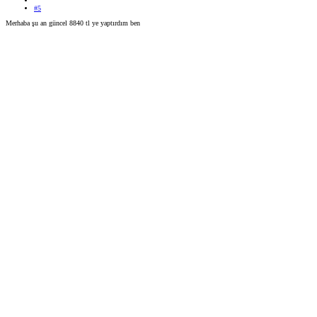
#5
Merhaba şu an güncel 8840 tl ye yaptırdım ben