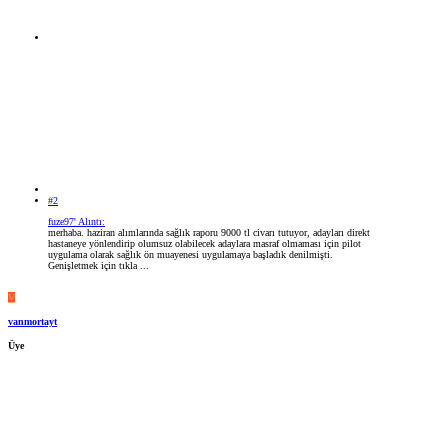
#2
fuze97' Alıntı:
merhaba. haziran alımlarında sağlık raporu 9000 tl civarı tutuyor, adayları direkt
hastaneye yönlendirip olumsuz olabilecek adaylara masraf olmaması için pilot
uygulama olarak sağlık ön muayenesi uygulamaya başladık denilmişti.
Genişletmek için tıkla ...
V
vanmortayt
Üye