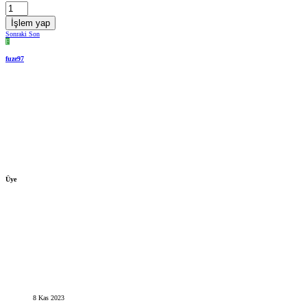
İşlem yap
Sonraki
Son
F
fuze97
Üye
8 Kas 2023