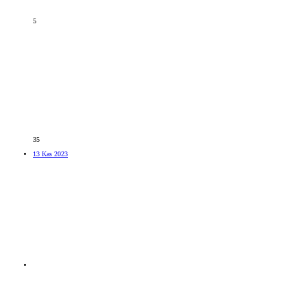
5
35
13 Kas 2023