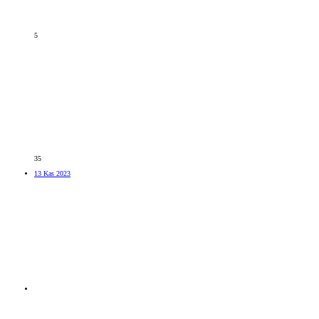
5
35
13 Kas 2023