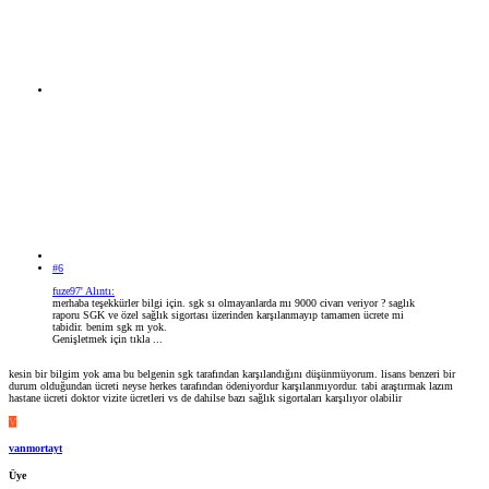
#6
fuze97' Alıntı:
merhaba teşekkürler bilgi için. sgk sı olmayanlarda mı 9000 civarı veriyor ? saglık
raporu SGK ve özel sağlık sigortası üzerinden karşılanmayıp tamamen ücrete mi
tabidir. benim sgk m yok.
Genişletmek için tıkla ...
kesin bir bilgim yok ama bu belgenin sgk tarafından karşılandığını düşünmüyorum. lisans benzeri bir
durum olduğundan ücreti neyse herkes tarafından ödeniyordur karşılanmıyordur. tabi araştırmak lazım
hastane ücreti doktor vizite ücretleri vs de dahilse bazı sağlık sigortaları karşılıyor olabilir
V
vanmortayt
Üye