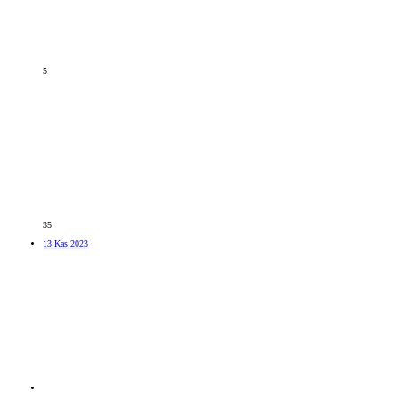
5
35
13 Kas 2023