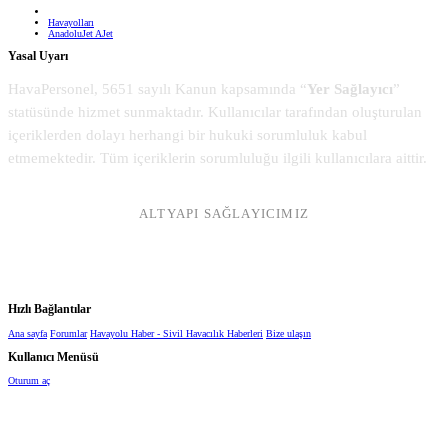
Havayolları
AnadoluJet AJet
Yasal Uyarı
HavaPersonel, 5651 sayılı Kanun kapsamında “
Yer Sağlayıcı
”
statüsünde hizmet sunmaktadır. Kullanıcılar tarafından oluşturulan
içeriklerden dolayı herhangi bir hukuki sorumluluk kabul
etmemektedir. Tüm içeriklerin sorumluluğu ilgili kullanıcılara aittir.
ALTYAPI SAĞLAYICIMIZ
Hızlı Bağlantılar
Ana sayfa
Forumlar
Havayolu Haber - Sivil Havacılık Haberleri
Bize ulaşın
Kullanıcı Menüsü
Oturum aç