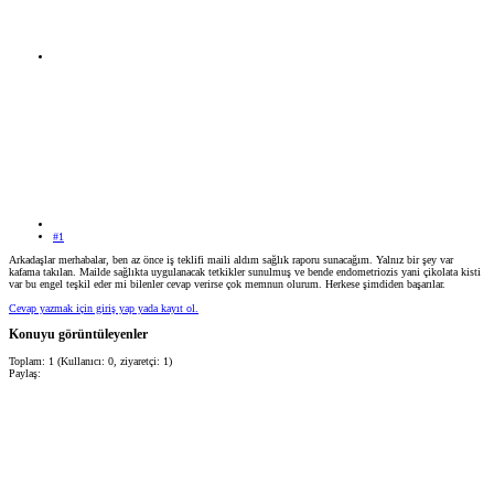
#1
Arkadaşlar merhabalar, ben az önce iş teklifi maili aldım sağlık raporu sunacağım. Yalnız bir şey var
kafama takılan. Mailde sağlıkta uygulanacak tetkikler sunulmuş ve bende endometriozis yani çikolata kisti
var bu engel teşkil eder mi bilenler cevap verirse çok memnun olurum. Herkese şimdiden başarılar.
Cevap yazmak için giriş yap yada kayıt ol.
Konuyu görüntüleyenler
Toplam: 1 (Kullanıcı: 0, ziyaretçi: 1)
Paylaş: