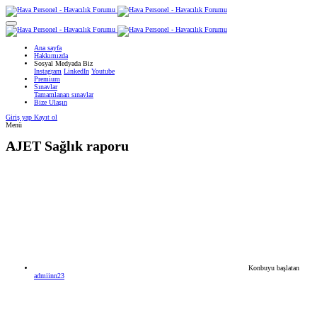
Ana sayfa
Hakkımızda
Sosyal Medyada Biz
Instagram
LinkedIn
Youtube
Premium
Sınavlar
Tamamlanan sınavlar
Bize Ulaşın
Giriş yap
Kayıt ol
Menü
AJET
Sağlık raporu
Konbuyu başlatan
admiinn23