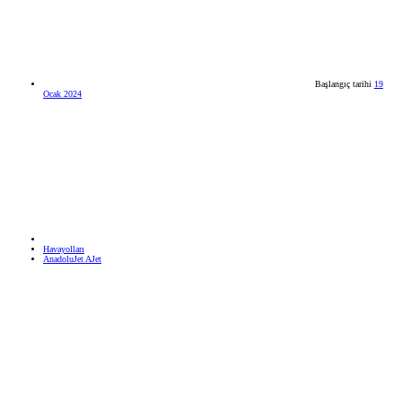
Başlangıç tarihi
19
Ocak 2024
Havayolları
AnadoluJet AJet