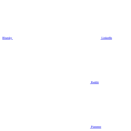
Bluesky
LinkedIn
Reddit
Pinterest