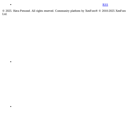
RSS
© 2025. Hava Personel. All rights reserved. Community platform by XenForo® © 2010-2025 XenForo
Ltd.