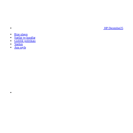
HP.December25
Bize ulaşın
Şartlar ve kurallar
Gizlilik politikası
Yardım
Ana sayfa