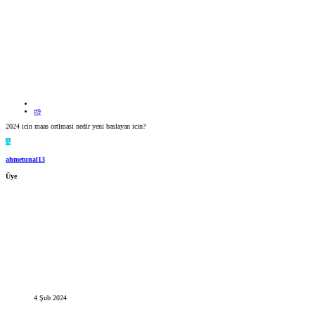
#9
2024 icin maas ortlmasi nedir yeni baslayan icin?
A
ahmetunal13
Üye
4 Şub 2024