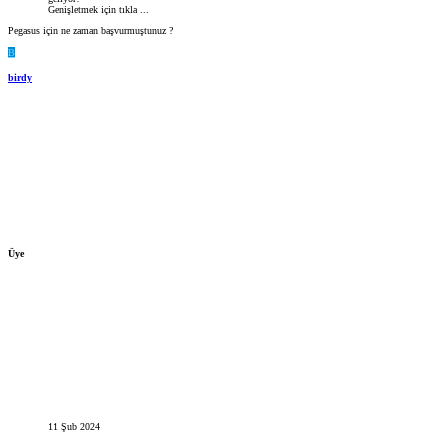
Genişletmek için tıkla ...
Pegasus için ne zaman başvurmuştunuz ?
B
birdy
Üye
11 Şub 2024