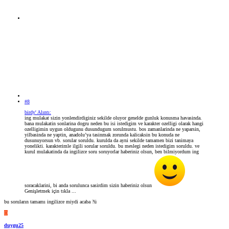
#8
birdy' Alıntı:
ing mulakat sizin yonlendirdiginiz sekilde oluyor genelde gunluk konusma havasinda.
bana mulakatin sonlarina dogru neden bu isi istedigim ve karakter ozelligi olarak hangi
ozelligimin uygun oldugunu dusundugum sorulmustu. bos zamanlarinda ne yaparsin,
yilbasinda ne yaptin, anadolu’ya tasinmak zorunda kalicaksin bu konuda ne
dusunuyorsun vb. sorular soruldu. kurulda da ayni sekilde tamamen bizi tanimaya
yonelikti. karakterimle ilgili sorular soruldu. bu meslegi neden istedigim soruldu. ve
kurul mulakatinda da ingilizce soru soruyorlar haberiniz olsun, ben bilmiyordum ing
soracaklarini, bi anda sorulunca sasirdim sizin haberiniz olsun
Genişletmek için tıkla ...
bu soruların tamamı ingilizce miydi acaba ?ü
D
duygu25