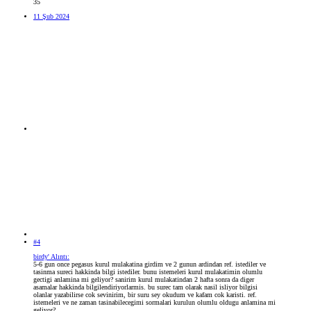
35
11 Şub 2024
#4
birdy' Alıntı:
5-6 gun once pegasus kurul mulakatina girdim ve 2 gunun ardindan ref. istediler ve
tasinma sureci hakkinda bilgi istediler. bunu istemeleri kurul mulakatimin olumlu
gectigi anlamina mi geliyor? sanirim kurul mulakatindan 2 hafta sonra da diger
asamalar hakkinda bilgilendiriyorlarmis. bu surec tam olarak nasil isliyor bilgisi
olanlar yazabilirse cok sevinirim, bir suru sey okudum ve kafam cok karisti. ref.
istemeleri ve ne zaman tasinabilecegimi sormalari kurulun olumlu oldugu anlamina mi
geliyor?