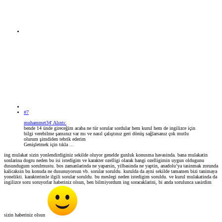
#7
muhammet34' Alıntı:
bende 14 ünde gireceğim acaba ne tür sorular sordular hem kurul hem de ingilizce için
bilgi verebilme şansınız var mı ve nasıl çalıştınız geri dönüş sağlarsanız çok mutlu
olurum şimdiden tebrik ederim
Genişletmek için tıkla ...
ing mulakat sizin yonlendirdiginiz sekilde oluyor genelde gunluk konusma havasinda. bana mulakatin
sonlarina dogru neden bu isi istedigim ve karakter ozelligi olarak hangi ozelligimin uygun oldugunu
dusundugum sorulmustu. bos zamanlarinda ne yaparsin, yilbasinda ne yaptin, anadolu’ya tasinmak zorunda
kalicaksin bu konuda ne dusunuyorsun vb. sorular soruldu. kurulda da ayni sekilde tamamen bizi tanimaya
yonelikti. karakterimle ilgili sorular soruldu. bu meslegi neden istedigim soruldu. ve kurul mulakatinda da
ingilizce soru soruyorlar haberiniz olsun, ben bilmiyordum ing soracaklarini, bi anda sorulunca sasirdim
sizin haberiniz olsun