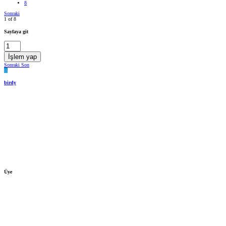
8
Sonraki
1 of 8
Sayfaya git
İşlem yap
Sonraki
Son
B
birdy
Üye