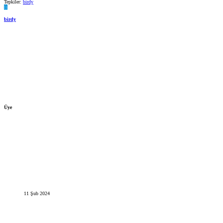
Tepkiler:
birdy
B
birdy
Üye
11 Şub 2024