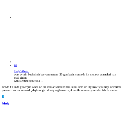
#6
birdy' Alıntı:
ocak ayinin baslarinda basvurmustum. 20 gun kadar sonra da ilk mulakat asamalari icin
mail aldim
Genişletmek için tıkla ...
bende 14 ünde gireceğim acaba ne tür sorular sordular hem kurul hem de ingilizce için bilgi verebilme
şansınız var mı ve nasıl çalıştınız geri dönüş sağlarsanız çok mutlu olurum şimdiden tebrik ederim
B
birdy