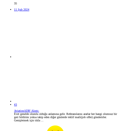
35
11 Şub 2024
#3
AviationADB' Alıntı:
Evet genelde olumlu olduğu anlamına gelir. Referanslarını ararlar her hangi olumsuz bir
geri bildirim yoksa takip eden diğer günlerde teklif maili(job offer) gönderirler.
Genişletmek için tıkla ...