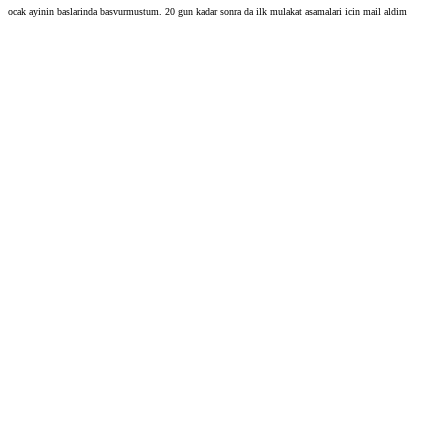
ocak ayinin baslarinda basvurmustum. 20 gun kadar sonra da ilk mulakat asamalari icin mail aldim