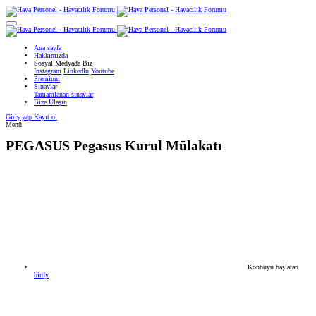
Ana sayfa
Hakkımızda
Sosyal Medyada Biz
Instagram
LinkedIn
Youtube
Premium
Sınavlar
Tamamlanan sınavlar
Bize Ulaşın
Giriş yap
Kayıt ol
Menü
PEGASUS
Pegasus Kurul Mülakatı
Konbuyu başlatan
birdy