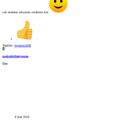
cok tesekkur ediyorum cevabiniz icin
Tepkiler:
AviationADB
N
neolcakbilmiyorum
Üye
8 Şub 2024