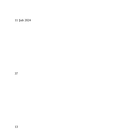
11 Şub 2024
37
13