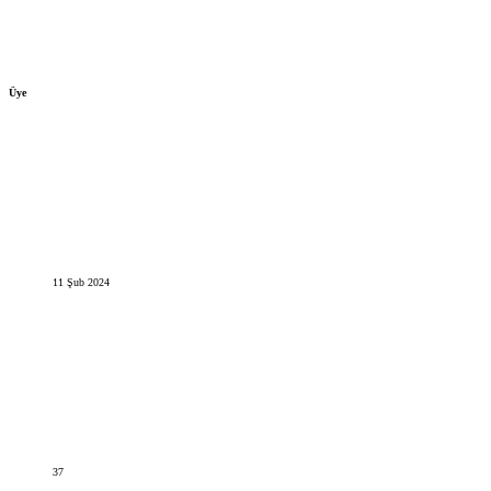
Üye
11 Şub 2024
37