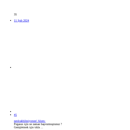
35
11 Şub 2024
#5
neolcakbilmiyorum' Alıntı:
Pegasus için ne zaman başvurmuştunuz ?
Genişletmek için tıkla ...