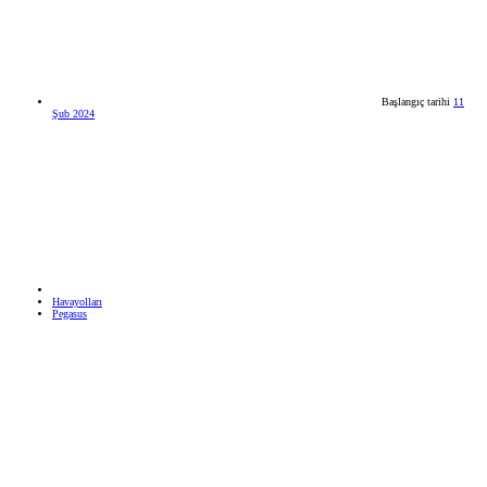
Başlangıç tarihi
11
Şub 2024
Havayolları
Pegasus