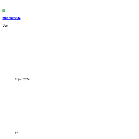
M
muhammet34
Üye
8 Şub 2024
17