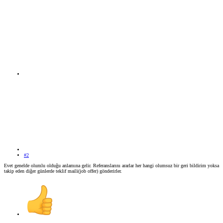
#2
Evet genelde olumlu olduğu anlamına gelir. Referanslarını ararlar her hangi olumsuz bir geri bildirim yoksa
takip eden diğer günlerde teklif maili(job offer) gönderirler.