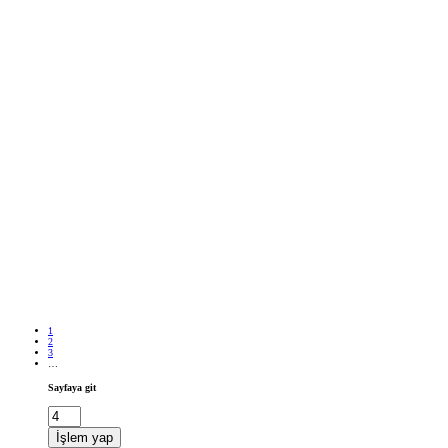
1
2
3
…
Sayfaya git
İşlem yap