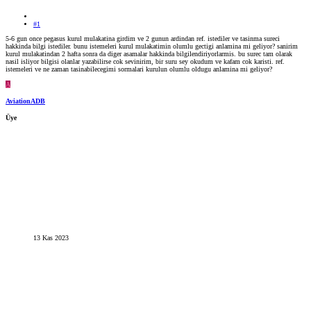
#1
5-6 gun once pegasus kurul mulakatina girdim ve 2 gunun ardindan ref. istediler ve tasinma sureci
hakkinda bilgi istediler. bunu istemeleri kurul mulakatimin olumlu gectigi anlamina mi geliyor? sanirim
kurul mulakatindan 2 hafta sonra da diger asamalar hakkinda bilgilendiriyorlarmis. bu surec tam olarak
nasil isliyor bilgisi olanlar yazabilirse cok sevinirim, bir suru sey okudum ve kafam cok karisti. ref.
istemeleri ve ne zaman tasinabilecegimi sormalari kurulun olumlu oldugu anlamina mi geliyor?
A
AviationADB
Üye
13 Kas 2023