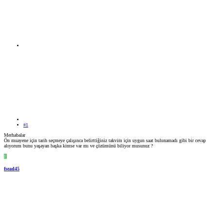
#1
Merhabalar
Ön muayene için tarih seçmeye çalışınca belirttiğiniz takvim için uygun saat bulunamadı gibi bir cevap
alıyorum bunu yaşayan başka kimse var mı ve çözümünü biliyor musunuz ?
F
fsead45