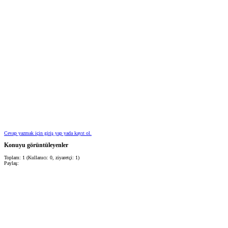
Cevap yazmak için giriş yap yada kayıt ol.
Konuyu görüntüleyenler
Toplam: 1 (Kullanıcı: 0, ziyaretçi: 1)
Paylaş: