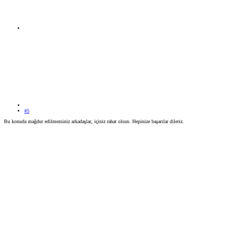
#5
Bu konuda mağdur edilmezsiniz arkadaşlar, içiniz rahat olsun. Hepinize başarılar dileriz.