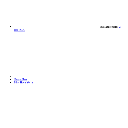
Başlangıç tarihi
2
Tem 2025
Havayolları
Türk Hava Yolları