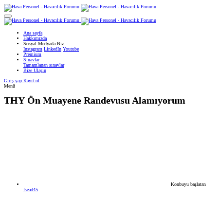
Ana sayfa
Hakkımızda
Sosyal Medyada Biz
Instagram
LinkedIn
Youtube
Premium
Sınavlar
Tamamlanan sınavlar
Bize Ulaşın
Giriş yap
Kayıt ol
Menü
THY
Ön Muayene Randevusu Alamıyorum
Konbuyu başlatan
fsead45