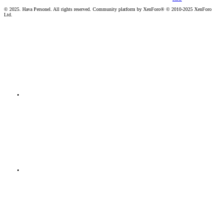
© 2025. Hava Personel. All rights reserved. Community platform by XenForo® © 2010-2025 XenForo
Ltd.