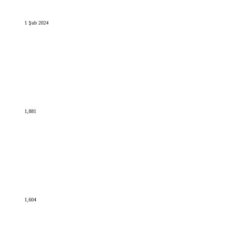
1 Şub 2024
1,881
1,604