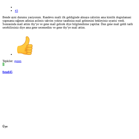
#3
Bende ayni durumu yasiyorum. Randevu maili ilk geldiginde almaya calistim ama kimlik dogrulamasi
yapmama rağmen adiniza acilmis takvim yoktur tarafiniza mail gelmesini bekleyiniz uyarisi verdi.
Sonrasinda mail attim thy’ye ve gene mail gelicek diye bilgilendirme yaptilar. Dun gene mail geldi tarih
secebilirsiniz diye ama gene secemedim ve gene thy’ye mail attim.
Tepkiler:
gunes
F
fsead45
Üye