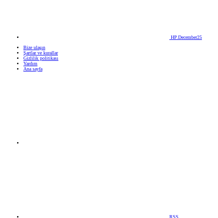
HP.December25
Bize ulaşın
Şartlar ve kurallar
Gizlilik politikası
Yardım
Ana sayfa
RSS