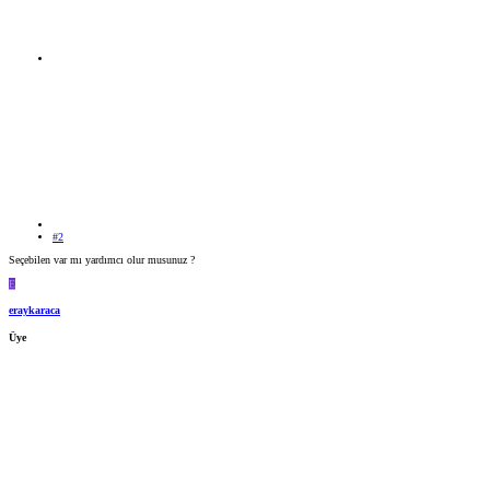
#2
Seçebilen var mı yardımcı olur musunuz ?
E
eraykaraca
Üye