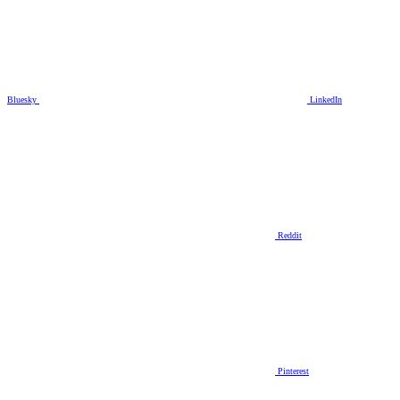
Bluesky
LinkedIn
Reddit
Pinterest