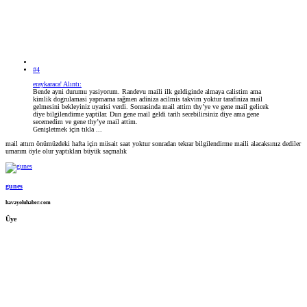
#4
eraykaraca' Alıntı:
Bende ayni durumu yasiyorum. Randevu maili ilk geldiginde almaya calistim ama
kimlik dogrulamasi yapmama rağmen adiniza acilmis takvim yoktur tarafiniza mail
gelmesini bekleyiniz uyarisi verdi. Sonrasinda mail attim thy’ye ve gene mail gelicek
diye bilgilendirme yaptilar. Dun gene mail geldi tarih secebilirsiniz diye ama gene
secemedim ve gene thy’ye mail attim.
Genişletmek için tıkla ...
mail attım önümüzdeki hafta için müsait saat yoktur sonradan tekrar bilgilendirme maili alacaksınız dediler
umarım öyle olur yaptıkları büyük saçmalık
gunes
havayoluhaber.com
Üye