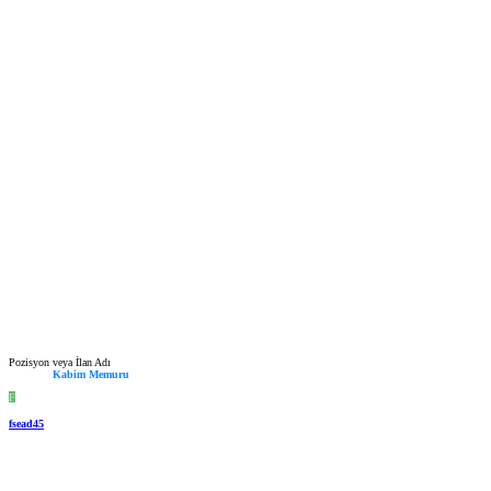
Pozisyon veya İlan Adı
Kabim Memuru
F
fsead45