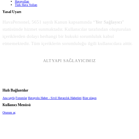
Havayolları
Türk Hava Yolları
Yasal Uyarı
HavaPersonel, 5651 sayılı Kanun kapsamında “
Yer Sağlayıcı
”
statüsünde hizmet sunmaktadır. Kullanıcılar tarafından oluşturulan
içeriklerden dolayı herhangi bir hukuki sorumluluk kabul
etmemektedir. Tüm içeriklerin sorumluluğu ilgili kullanıcılara aittir.
ALTYAPI SAĞLAYICIMIZ
Hızlı Bağlantılar
Ana sayfa
Forumlar
Havayolu Haber - Sivil Havacılık Haberleri
Bize ulaşın
Kullanıcı Menüsü
Oturum aç