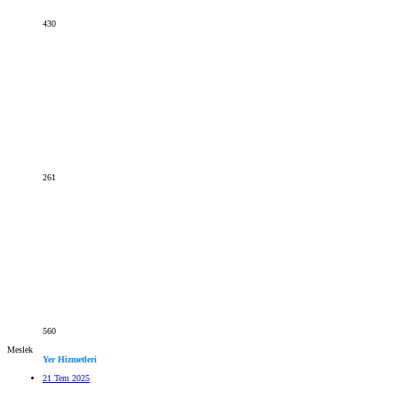
430
261
560
Meslek
Yer Hizmetleri
21 Tem 2025