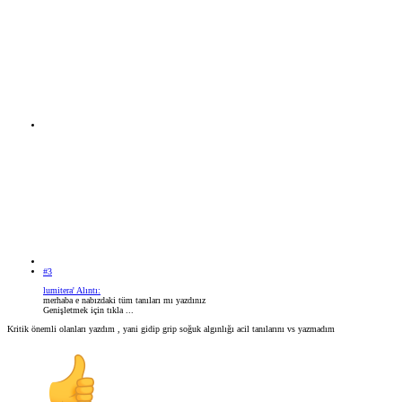
#3
lumitera' Alıntı:
merhaba e nabızdaki tüm tanıları mı yazdınız
Genişletmek için tıkla ...
Kritik önemli olanları yazdım , yani gidip grip soğuk algınlığı acil tanılarını vs yazmadım