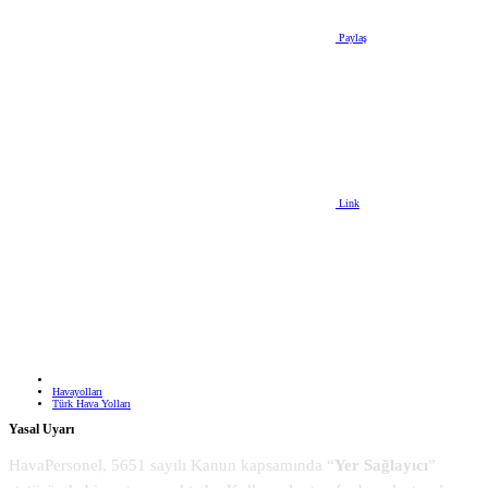
Paylaş
Link
Havayolları
Türk Hava Yolları
Yasal Uyarı
HavaPersonel, 5651 sayılı Kanun kapsamında “
Yer Sağlayıcı
”