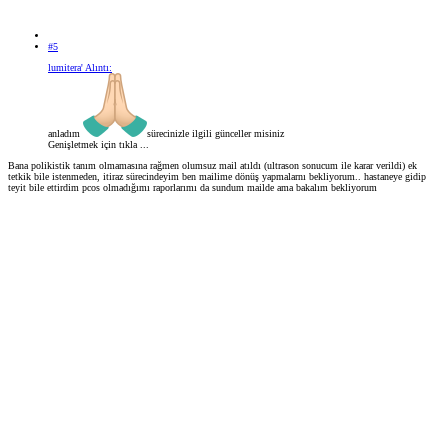
#5
lumitera' Alıntı:
anladım
sürecinizle ilgili günceller misiniz
Genişletmek için tıkla ...
Bana polikistik tanım olmamasına rağmen olumsuz mail atıldı (ultrason sonucum ile karar verildi) ek
tetkik bile istenmeden, itiraz sürecindeyim ben mailime dönüş yapmalarnı bekliyorum.. hastaneye gidip
teyit bile ettirdim pcos olmadığımı raporlarımı da sundum mailde ama bakalım bekliyorum