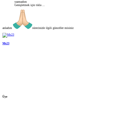
yazmadım
Genişletmek için tıkla ...
anladım
sürecinizle ilgili günceller misiniz
Ms23
Üye