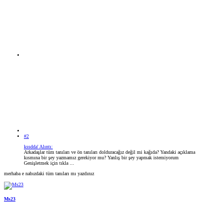
#2
kssdda' Alıntı:
Arkadaşlar tüm tanıları ve ön tanıları dolduracağız değil mi kağıda? Yandaki açıklama
kısmına bir şey yazmamız gerekiyor mu? Yanlış bir şey yapmak istemiyorum
Genişletmek için tıkla ...
merhaba e nabızdaki tüm tanıları mı yazdınız
Ms23