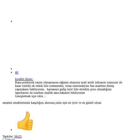
#6
kssdda' Alıntı:
Bana polikistik tanım olmamasına rağmen olumsuz mail atıldı (ultrason sonucum ile
karar verildi) ek tetkik bile istenmeden, itiraz sürecindeyim ben mailime dönüş
yapmalarnı bekliyorum.. hastaneye gidip teyit bile ettirdim pcos olmadığımı
raporlarımı da sundum mailde ama bakalım bekliyorum
Genişletmek için tıkla ...
umarim emeklerinizin karşılığını alırsınız,sizin için en iyisi ve en güzeli olsun
Tepkiler:
Ms23