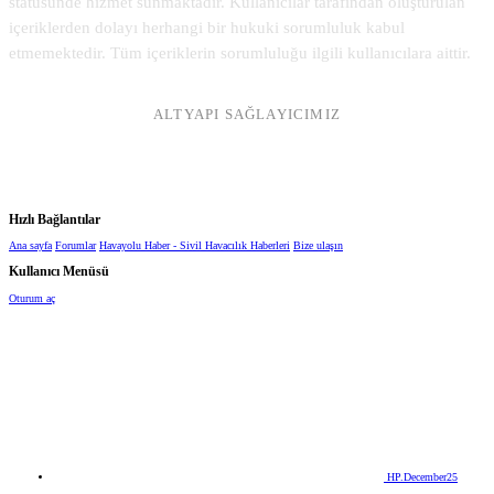
statüsünde hizmet sunmaktadır. Kullanıcılar tarafından oluşturulan
içeriklerden dolayı herhangi bir hukuki sorumluluk kabul
etmemektedir. Tüm içeriklerin sorumluluğu ilgili kullanıcılara aittir.
ALTYAPI SAĞLAYICIMIZ
Hızlı Bağlantılar
Ana sayfa
Forumlar
Havayolu Haber - Sivil Havacılık Haberleri
Bize ulaşın
Kullanıcı Menüsü
Oturum aç
HP.December25