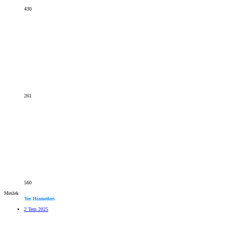
430
261
560
Meslek
Yer Hizmetleri
2 Tem 2025