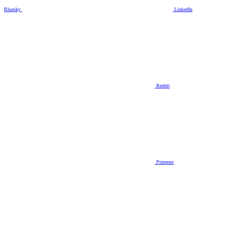
Bluesky
LinkedIn
Reddit
Pinterest