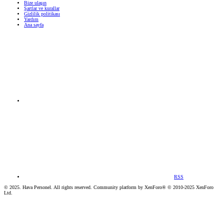
Bize ulaşın
Şartlar ve kurallar
Gizlilik politikası
Yardım
Ana sayfa
RSS
© 2025. Hava Personel. All rights reserved. Community platform by XenForo® © 2010-2025 XenForo
Ltd.