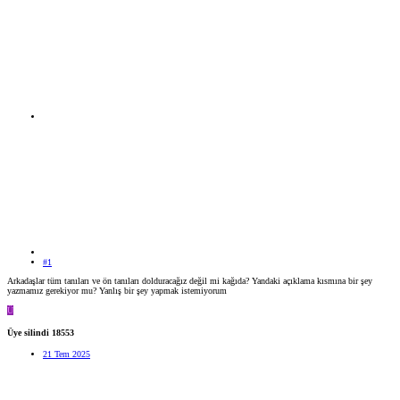
#1
Arkadaşlar tüm tanıları ve ön tanıları dolduracağız değil mi kağıda? Yandaki açıklama kısmına bir şey
yazmamız gerekiyor mu? Yanlış bir şey yapmak istemiyorum
Ü
Üye silindi 18553
21 Tem 2025