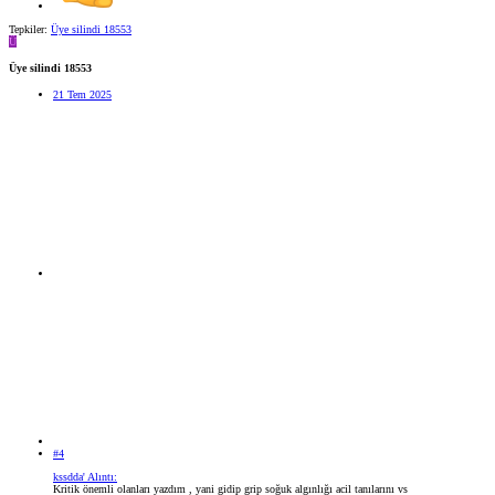
Tepkiler:
Üye silindi 18553
Ü
Üye silindi 18553
21 Tem 2025
#4
kssdda' Alıntı:
Kritik önemli olanları yazdım , yani gidip grip soğuk algınlığı acil tanılarını vs