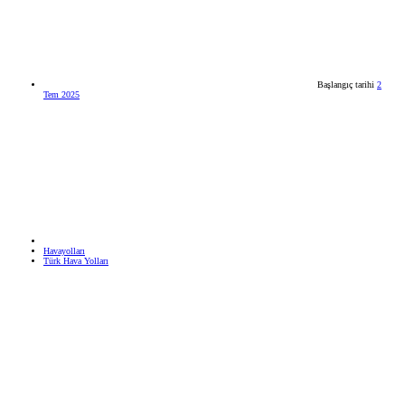
Başlangıç tarihi
2
Tem 2025
Havayolları
Türk Hava Yolları