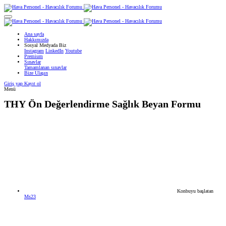
Ana sayfa
Hakkımızda
Sosyal Medyada Biz
Instagram
LinkedIn
Youtube
Premium
Sınavlar
Tamamlanan sınavlar
Bize Ulaşın
Giriş yap
Kayıt ol
Menü
THY
Ön Değerlendirme Sağlık Beyan Formu
Konbuyu başlatan
Ms23