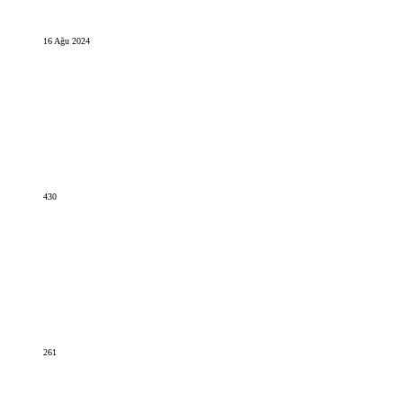
16 Ağu 2024
430
261