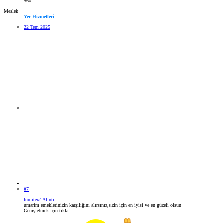
560
Meslek
Yer Hizmetleri
22 Tem 2025
#7
lumitera' Alıntı:
umarim emeklerinizin karşılığını alırsınız,sizin için en iyisi ve en güzeli olsun
Genişletmek için tıkla ...