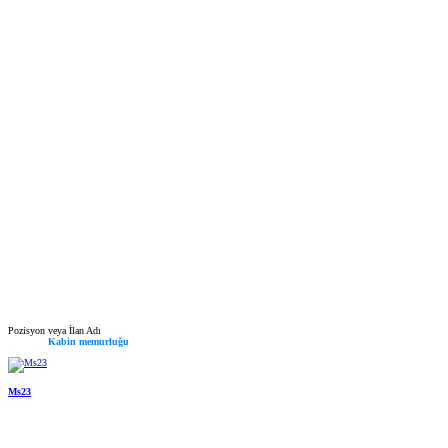
Pozisyon veya İlan Adı
Kabin memurluğu
Ms23