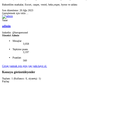
Bahsedilen markalar; Escort, casper, vestel, beko,exper, byron ve aidata
Son düzenleme:
20 Ağu 2023
Genişletmek için tıkla ...
Yazar
admin
linkedin: @havapersonel
Yönetici
Admin
Mesajlar
3,058
Tepkime puanı
3,197
Puanları
560
Cevap yazmak için giriş yap yada kayıt ol.
Konuyu görüntüleyenler
Toplam: 1 (Kullanıcı: 0, ziyaretçi: 1)
Paylaş: