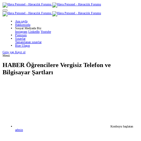
Ana sayfa
Hakkımızda
Sosyal Medyada Biz
Instagram
LinkedIn
Youtube
Premium
Sınavlar
Tamamlanan sınavlar
Bize Ulaşın
Giriş yap
Kayıt ol
Menü
HABER
Öğrencilere Vergisiz Telefon ve
Bilgisayar Şartları
Konbuyu başlatan
admin