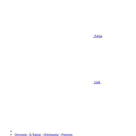
Paylaş
Link
Duyurular - İş İlanları - Dokümanlar - Premium