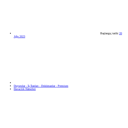
Başlangıç tarihi
20
Ağu 2023
Duyurular - İş İlanları - Dokümanlar - Premium
Havacılık Haberleri