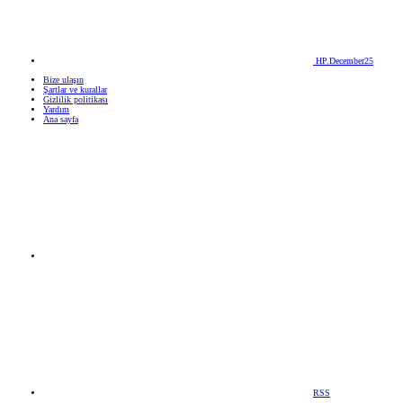
HP.December25
Bize ulaşın
Şartlar ve kurallar
Gizlilik politikası
Yardım
Ana sayfa
RSS