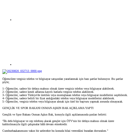
Öğrencilere vergisiz telefon ve bilgisayar satışından yararlanmak için bazı şartlar bulunuyor. Bu şartlar
şöyle;
1- Öğrenciler, sadece bir defaya mahsus olmak üzere vergisiz telefon veya bilgisayar alabilecek.
2- Öğrenciler, sadece kendi adlarına kayıtlı hatlarla vergisiz telefon alabilecek.
3- Öğrenciler, sadece Türkiye'de üretilen veya montajlanan telefon veya bilgisayar modellerini seçebilecek.
4- Öğrenciler, sadece belirli bir fiyat aralığındaki telefon veya bilgisayar modellerini alabilecek.
5- Öğrenciler, vergisiz telefon veya bilgisayar almak için özel bir başvuru yapmak zorunda olmayacak.
GENÇLİK VE SPOR BAKANI OSMAN AŞKIN BAK AÇIKLAMA YAPTI
Gençlik ve Spor Bakanı Osman Aşkın Bak, konuyla ilgili açıklamasında şunları belirtti:
"İlk defa bilgisayar ve cep telefonu alacak gençler için ÖTV'nin bir defaya mahsus olmak üzere
kaldırılmasıyla ilgili çalışmalar hâlâ devam etmektedir.
Cumhurbaşkanımızın yakın bir gelecekte bu konuda bilgi vereceğini buradan duyuralım."