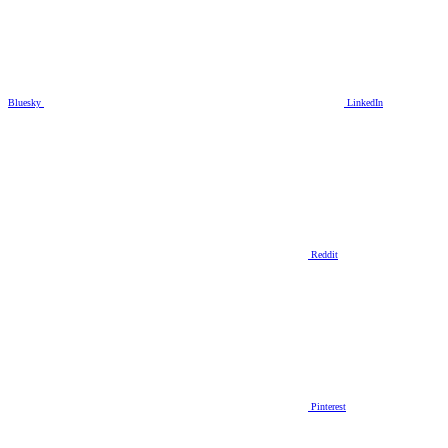
Bluesky
LinkedIn
Reddit
Pinterest