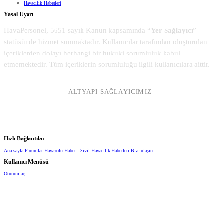
Havacılık Haberleri
Yasal Uyarı
HavaPersonel, 5651 sayılı Kanun kapsamında “
Yer Sağlayıcı
”
statüsünde hizmet sunmaktadır. Kullanıcılar tarafından oluşturulan
içeriklerden dolayı herhangi bir hukuki sorumluluk kabul
etmemektedir. Tüm içeriklerin sorumluluğu ilgili kullanıcılara aittir.
ALTYAPI SAĞLAYICIMIZ
Hızlı Bağlantılar
Ana sayfa
Forumlar
Havayolu Haber - Sivil Havacılık Haberleri
Bize ulaşın
Kullanıcı Menüsü
Oturum aç