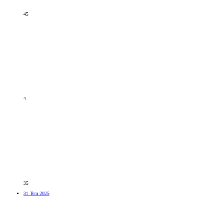
45
4
35
31 Tem 2025