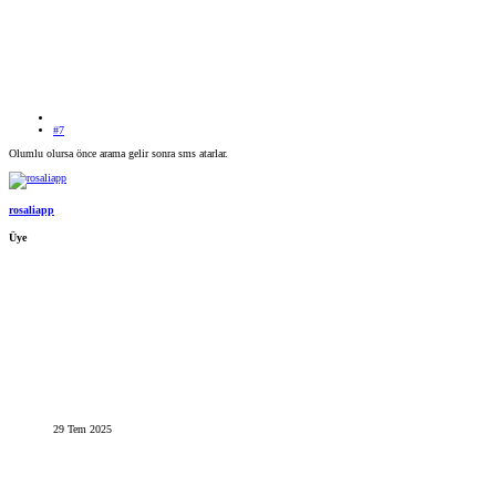
#7
Olumlu olursa önce arama gelir sonra sms atarlar.
rosaliapp
Üye
29 Tem 2025