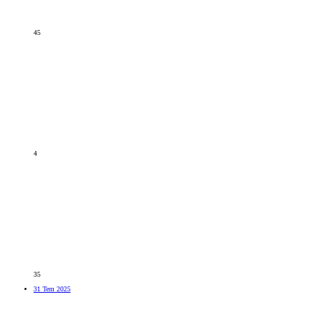
45
4
35
31 Tem 2025