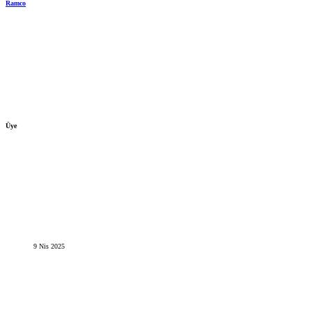
Ramco
Üye
9 Nis 2025