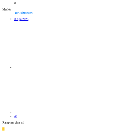
0
Meslek
Yer Hizmetleri
3 Ağu 2025
#8
Ramp mı yhm mi
R