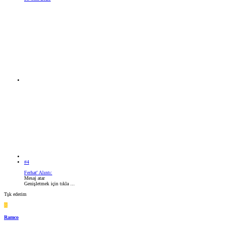
#4
Ferhat' Alıntı:
Mesaj atar
Genişletmek için tıkla ...
Tşk ederim
R
Ramco