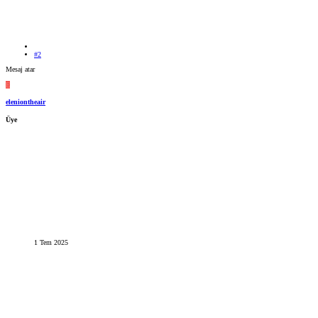
#2
Mesaj atar
E
eleniontheair
Üye
1 Tem 2025