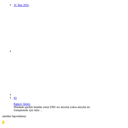
31 Tem 2025
#3
Ramco' Alıntı:
Mülakata girdim bundan sonra SMS mi atiyolar yoksa ariyolar mi
Genişletmek için tıkla ...
nereden başvurdunuz
R