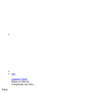
#10
rosaliapp' Alıntı:
Ramp mı yhm mi
Genişletmek için tıkla ...
Ramp