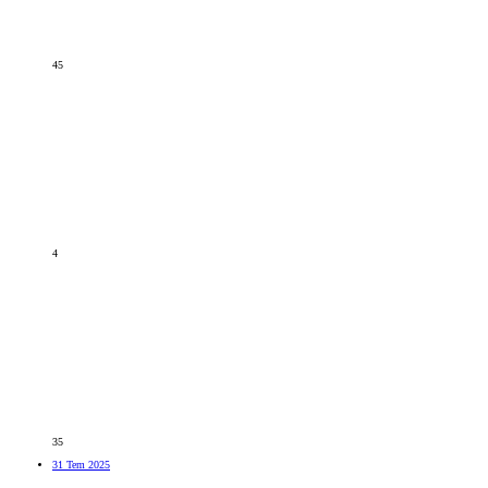
45
4
35
31 Tem 2025