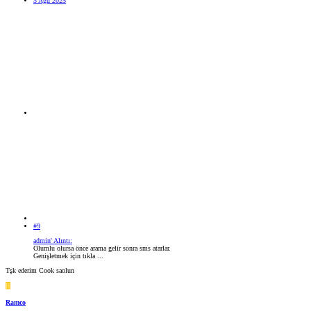
3 Ağu 2025
#9
admin' Alıntı:
Olumlu olursa önce arama gelir sonra sms atarlar.
Genişletmek için tıkla ...
Tşk ederim Cook saolun
R
Ramco