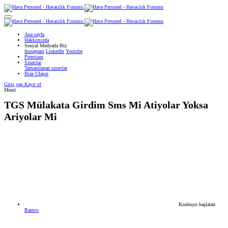
Ana sayfa
Hakkımızda
Sosyal Medyada Biz
Instagram
LinkedIn
Youtube
Premium
Sınavlar
Tamamlanan sınavlar
Bize Ulaşın
Giriş yap
Kayıt ol
Menü
TGS
Mülakata Girdim Sms Mi Atiyolar Yoksa
Ariyolar Mi
Konbuyu başlatan
Ramco