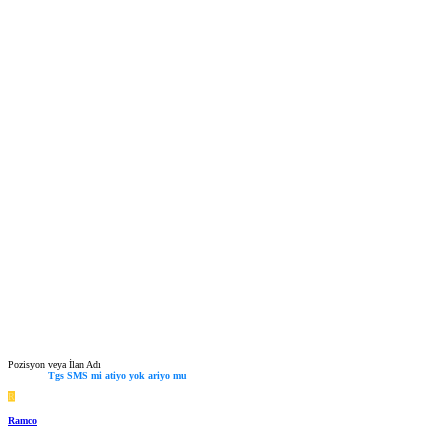
Pozisyon veya İlan Adı
Tgs SMS mi atiyo yok ariyo mu
R
Ramco