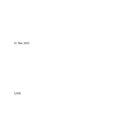
31 Tem 2023
3,058