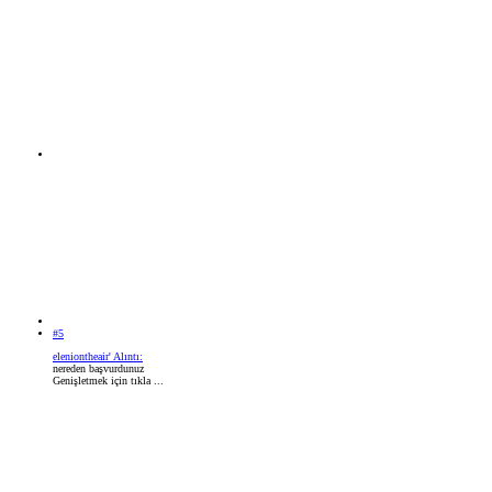
#5
eleniontheair' Alıntı:
nereden başvurdunuz
Genişletmek için tıkla ...