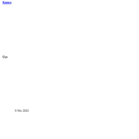
Ramco
Üye
9 Nis 2025