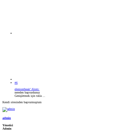
#6
eleniontheair' Alıntı:
nereden başvurdunuz
Genişletmek için tıkla ...
Kendi sitesinden başvurmuştum
admin
Yönetici
Admin