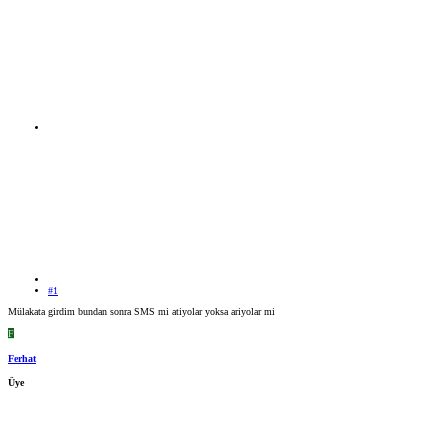
#1
Mülakata girdim bundan sonra SMS mi atiyolar yoksa ariyolar mi
F
Ferhat
Üye