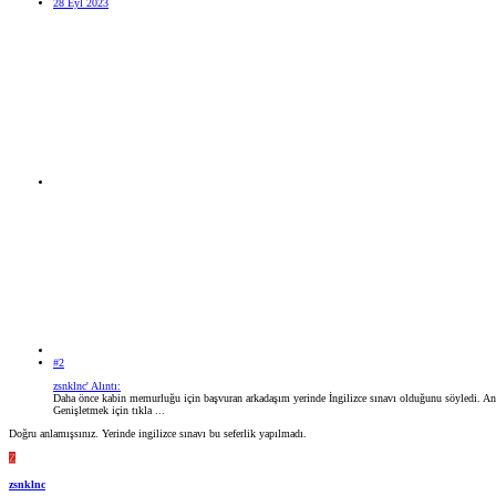
28 Eyl 2023
#2
zsnklnc' Alıntı:
Daha önce kabin memurluğu için başvuran arkadaşım yerinde İngilizce sınavı olduğunu söyledi. An
Genişletmek için tıkla ...
Doğru anlamışsınız. Yerinde ingilizce sınavı bu seferlik yapılmadı.
Z
zsnklnc