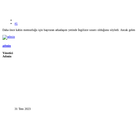
#1
Daha önce kabin memurluğu için başvuran arkadaşım yerinde İngilizce sınavı olduğunu söyledi. Ancak gelen 
admin
Yönetici
Admin
31 Tem 2023