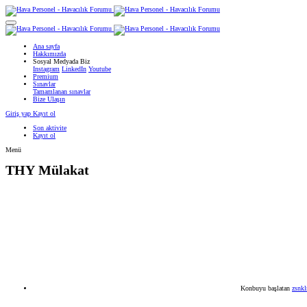
Ana sayfa
Hakkımızda
Sosyal Medyada Biz
Instagram
LinkedIn
Youtube
Premium
Sınavlar
Tamamlanan sınavlar
Bize Ulaşın
Giriş yap
Kayıt ol
Son aktivite
Kayıt ol
Menü
THY
Mülakat
Konbuyu başlatan
zsnkl