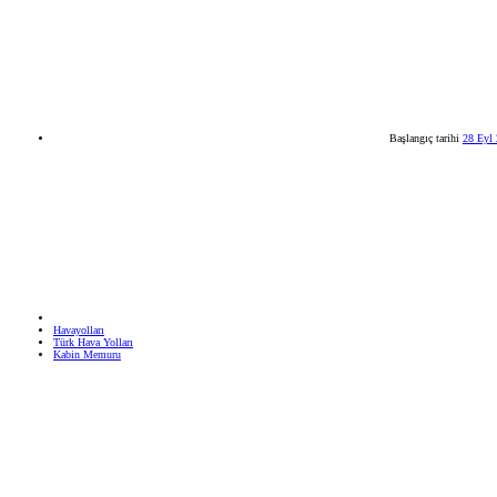
Başlangıç tarihi
28 Eyl
Havayolları
Türk Hava Yolları
Kabin Memuru