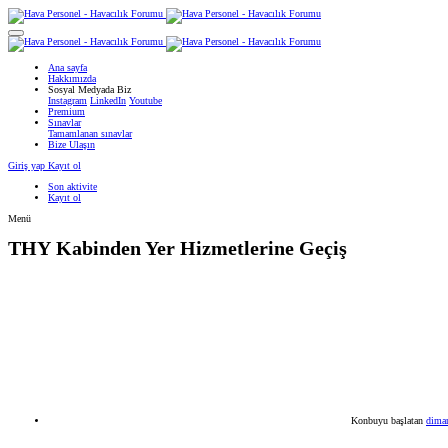
Ana sayfa
Hakkımızda
Sosyal Medyada Biz
Instagram
LinkedIn
Youtube
Premium
Sınavlar
Tamamlanan sınavlar
Bize Ulaşın
Giriş yap
Kayıt ol
Son aktivite
Kayıt ol
Menü
THY
Kabinden Yer Hizmetlerine Geçiş
Konbuyu başlatan
dima