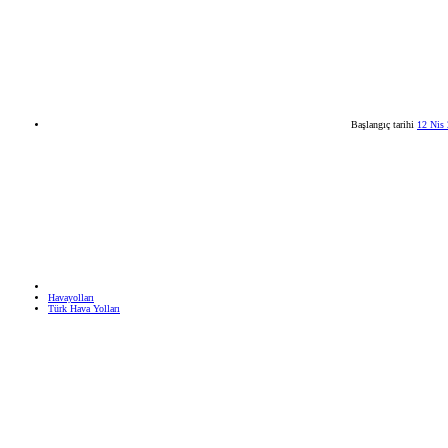
Başlangıç tarihi
12 Nis
Havayolları
Türk Hava Yolları