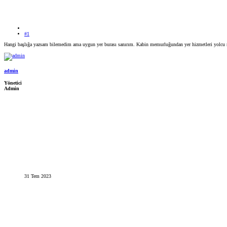
#1
Hangi başlığa yazsam bilemedim ama uygun yer burası sanırım. Kabin memurluğundan yer hizmetleri yolcu me
admin
Yönetici
Admin
31 Tem 2023