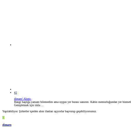
#2
dimaro' Alıntı:
Hangi başlığa yazsam bilemedim ama uygun yer burası sanırım. Kabin memurluğundan yer hizmetler
Genişletmek için tıkla ...
Yapılabiliyor. Şirketler içerden alım ilanları açıyorlar başvurup geçebiliyorsunuz.
D
dimaro