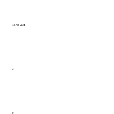
12 Nis 2024
3
0