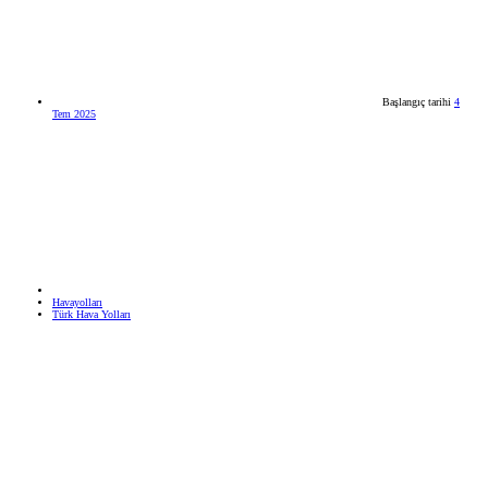
Başlangıç tarihi
4
Tem 2025
Havayolları
Türk Hava Yolları