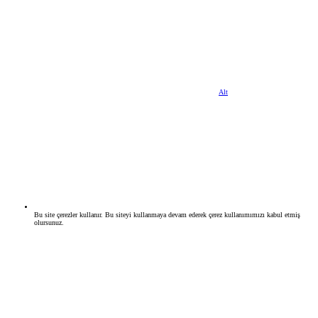
Alt
Bu site çerezler kullanır. Bu siteyi kullanmaya devam ederek çerez kullanımımızı kabul etmiş
olursunuz.