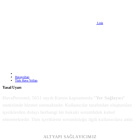
Link
Havayolları
Türk Hava Yolları
Yasal Uyarı
HavaPersonel, 5651 sayılı Kanun kapsamında “
Yer Sağlayıcı
”
statüsünde hizmet sunmaktadır. Kullanıcılar tarafından oluşturulan
içeriklerden dolayı herhangi bir hukuki sorumluluk kabul
etmemektedir. Tüm içeriklerin sorumluluğu ilgili kullanıcılara aittir.
ALTYAPI SAĞLAYICIMIZ