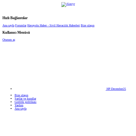
Hızlı Bağlantılar
Ana sayfa
Forumlar
Havayolu Haber - Sivil Havacılık Haberleri
Bize ulaşın
Kullanıcı Menüsü
Oturum aç
HP.December25
Bize ulaşın
Şartlar ve kurallar
Gizlilik politikası
Yardım
Ana sayfa