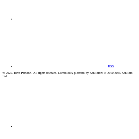
RSS
© 2025. Hava Personel. All rights reserved. Community platform by XenForo® © 2010-2025 XenForo
Ltd.