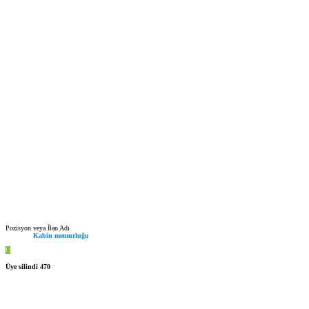
Pozisyon veya İlan Adı
Kabin memurluğu
Ü
Üye silindi 470