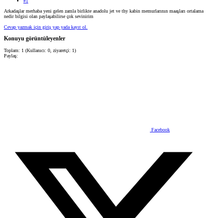
#1
Arkadaşlar merhaba yeni gelen zamla birlikte anadolu jet ve thy kabin memurlarının maaşları ortalama
nedir bilgisi olan paylaşabilirse çok sevinirim
Cevap yazmak için giriş yap yada kayıt ol.
Konuyu görüntüleyenler
Toplam: 1 (Kullanıcı: 0, ziyaretçi: 1)
Paylaş:
Facebook