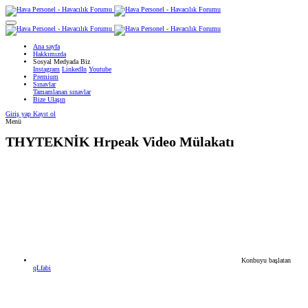
Ana sayfa
Hakkımızda
Sosyal Medyada Biz
Instagram
LinkedIn
Youtube
Premium
Sınavlar
Tamamlanan sınavlar
Bize Ulaşın
Giriş yap
Kayıt ol
Menü
THYTEKNİK
Hrpeak Video Mülakatı
Konbuyu başlatan
qLfabi