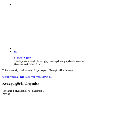
#6
qLenes' Alıntı:
3 türkçe soru vardı; bunu geçince ingilizce yapılacak sanırım
Genişletmek için tıkla ...
Teknik demiş pardon orayı kaçırmışım. Tekniği bilemiyorum
Cevap yazmak için giriş yap yada kayıt ol.
Konuyu görüntüleyenler
Toplam: 1 (Kullanıcı: 0, ziyaretçi: 1)
Paylaş: