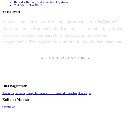
Havacılık Bakım Şirketleri & Teknik Şirketleri
Türk Havayolları Teknik
Yasal Uyarı
HavaPersonel, 5651 sayılı Kanun kapsamında “
Yer Sağlayıcı
”
statüsünde hizmet sunmaktadır. Kullanıcılar tarafından oluşturulan
içeriklerden dolayı herhangi bir hukuki sorumluluk kabul
etmemektedir. Tüm içeriklerin sorumluluğu ilgili kullanıcılara aittir.
ALTYAPI SAĞLAYICIMIZ
Hızlı Bağlantılar
Ana sayfa
Forumlar
Havayolu Haber - Sivil Havacılık Haberleri
Bize ulaşın
Kullanıcı Menüsü
Oturum aç