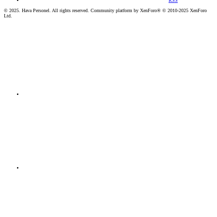
RSS
© 2025. Hava Personel. All rights reserved. Community platform by XenForo® © 2010-2025 XenForo
Ltd.