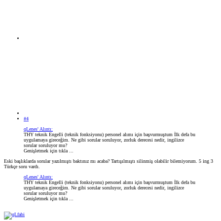
#4
qLenes' Alıntı:
THY teknik Engelli (teknik fonksiyonu) personel alımı için başvurmuştum İlk defa bu
uygulamaya gireceğim. Ne gibi sorular soruluyor, zorluk derecesi nedir, ingilizce
sorular soruluyor mu?
Genişletmek için tıkla ...
Eski başlıklarda sorular yazılmıştı baktınız mı acaba? Tartışılmıştı silinmiş olabilir bilemiyorum. 5 ing 3
Türkçe soru vardı.
qLenes' Alıntı:
THY teknik Engelli (teknik fonksiyonu) personel alımı için başvurmuştum İlk defa bu
uygulamaya gireceğim. Ne gibi sorular soruluyor, zorluk derecesi nedir, ingilizce
sorular soruluyor mu?
Genişletmek için tıkla ...