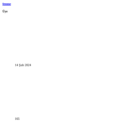
femme
Üye
14 Şub 2024
165