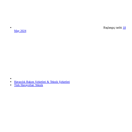
Başlangıç tarihi
18
May 2024
Havacılık Bakım Şirketleri & Teknik Şirketleri
Türk Havayolları Teknik