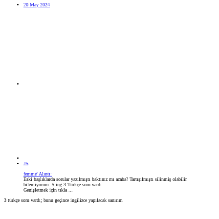
20 May 2024
#5
femme' Alıntı:
Eski başlıklarda sorular yazılmıştı baktınız mı acaba? Tartışılmıştı silinmiş olabilir
bilemiyorum. 5 ing 3 Türkçe soru vardı.
Genişletmek için tıkla ...
3 türkçe soru vardı; bunu geçince ingilizce yapılacak sanırım