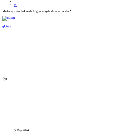
#2
Merhaba, sınav hakkında bilgiye ulaşabildiniz mi acaba ?
qLfabi
Üye
5 May 2024