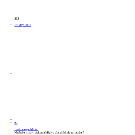
535
19 May 2024
#3
Buskocaaga' Alıntı:
Merhaba, sınav hakkında bilgiye ulaşabildiniz mi acaba ?