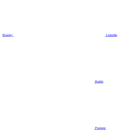
Bluesky
LinkedIn
Reddit
Pinterest