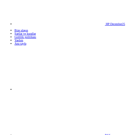
HP.December25
Bize ulaşın
Şartlar ve kurallar
Gizlilik politikası
Yardım
Ana sayfa