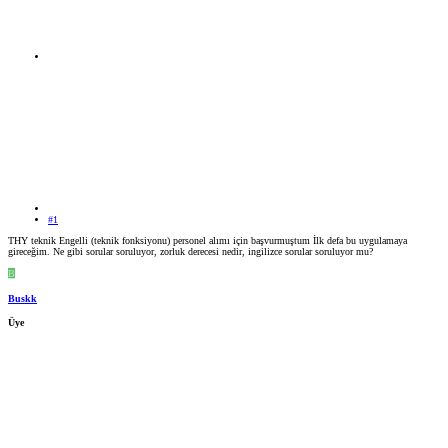
#1
THY teknik Engelli (teknik fonksiyonu) personel alımı için başvurmuştum İlk defa bu uygulamaya
gireceğim. Ne gibi sorular soruluyor, zorluk derecesi nedir, ingilizce sorular soruluyor mu?
B
Buskk
Üye