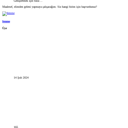
Genişletmek için tıkla ...
Maalesef, elimden geleni yapmaya çalışacağım. Siz hangi birim için başvurdunuz?
femme
Üye
14 Şub 2024
165