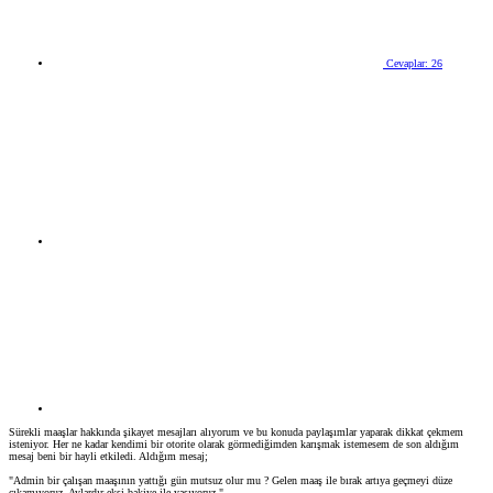
Cevaplar: 26
Sürekli maaşlar hakkında şikayet mesajları alıyorum ve bu konuda paylaşımlar yaparak dikkat çekmem
isteniyor. Her ne kadar kendimi bir otorite olarak görmediğimden karışmak istemesem de son aldığım
mesaj beni bir hayli etkiledi. Aldığım mesaj;
"Admin bir çalışan maaşının yattığı gün mutsuz olur mu ? Gelen maaş ile bırak artıya geçmeyi düze
çıkamıyoruz. Aylardır eksi bakiye ile yaşıyoruz."