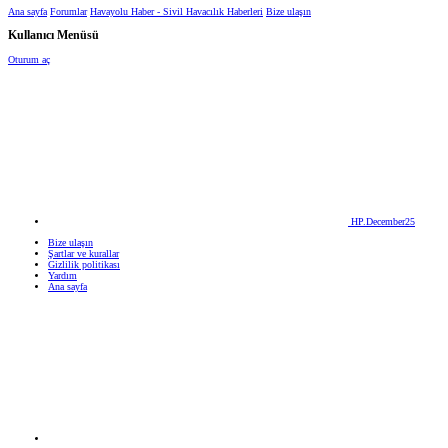
Ana sayfa
Forumlar
Havayolu Haber - Sivil Havacılık Haberleri
Bize ulaşın
Kullanıcı Menüsü
Oturum aç
HP.December25
Bize ulaşın
Şartlar ve kurallar
Gizlilik politikası
Yardım
Ana sayfa