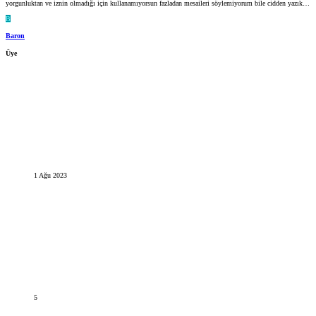
yorgunluktan ve iznin olmadığı için kullanamıyorsun fazladan mesaileri söylemiyorum bile cidden yazık…
B
Baron
Üye
1 Ağu 2023
5