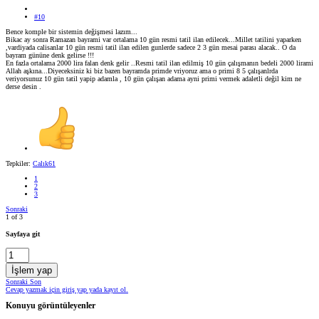
#10
Bence komple bir sistemin değişmesi lazım...
Bikac ay sonra Ramazan bayrami var ortalama 10 gün resmi tatil ilan edilecek...Millet tatilini yaparken
,vardiyada calisanlar 10 gün resmi tatil ilan edilen gunlerde sadece 2 3 gün mesai parası alacak.. O da
bayram gününe denk gelirse !!!
En fazla ortalama 2000 lira falan denk gelir ..Resmi tatil ilan edilmiş 10 gün çalışmanın bedeli 2000 lirami
Allah aşkına...Diyeceksiniz ki biz bazen bayramda primde vriyoruz ama o primi 8 5 çalışanlrda
veriyorsunuz 10 gün tatil yapip adamla , 10 gün çalışan adama ayni primi vermek adaletli değil kim ne
derse desin .
Tepkiler:
Calık61
1
2
3
Sonraki
1 of 3
Sayfaya git
İşlem yap
Sonraki
Son
Cevap yazmak için giriş yap yada kayıt ol.
Konuyu görüntüleyenler