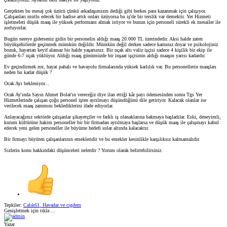
Gerçekten bu mesaj çok üzücü çünkü arkadaşımızın dediği gibi herkes para kazanmak için çalışıyor.
Çalışanları mutlu edecek bir hadise artık onları üzüyorsa bu iş'de bir terslik var demektir. Yer Hizmeti
işletmeleri düşük maaş ile yüksek performans almak istiyor ve bunun için personeli sürekli ek mesailer ile
zorluyorlar.
Bugün nereye giderseniz gidin bir personelin aldığı maaş 20.000 TL üzerindedir. Aksi halde zaten
büyükşehirlerde geçinmek mümkün değildir. Mümkün değil derken sadece karnınız doyar ve psikolojiniz
bozuk, hayattan keyif alamaz bir halde yaşarsınız. Bir uçak altı valiz işçisi sadece 4 kişilik bir ekip ile
günde 6-7 uçak yüklüyor. Aldığı maaş günümüzde bir inşaat işçisinin aldığı maaşın yarısı kadardır.
Ev geçindirmek zor, hayat pahalı ve havayolu firmalarında yüksek karlılık var. Bu personellerin maaşları
neden bu kadar düşük ?
Ocak Ayı bekleniyor...
Ocak Ay'ında Sayın Ahmet Bolat'ın vereceğiz diye ilan ettiği kâr payı ödemesinden sonra Tgs Yer
Hizmetlerinde çalışan çoğu personel işten ayrılmayı düşündüğünü dile getiriyor. Kalacak olanlar ise
verilecek maaş zammını beklediklerini ifade ediyorlar.
Anlayacağınız sektörde çalışanlar şikayetçiler ve farklı iş olanaklarına bakmaya başladılar. Eski, deneyimli,
kurum kültürüne hakim personeller bir bir firmadan ayrılmaya başlarsa ve düşük maaş ile çalışmayı kabul
edecek yeni gelen personeller ile büyüme hedefi sular altında kalacaktır.
Bir firmayı büyüten çalışanlarının emekleridir ve bu emekler kesinlikle karşılıksız kalmamalıdır.
Sizlerin konu hakkındaki düşünceleri nelerdir ? Yorum olarak belirtebilirsiniz.
Tepkiler:
Calık61
,
Havadar
ve
cigdem
Genişletmek için tıkla ...
Yazar