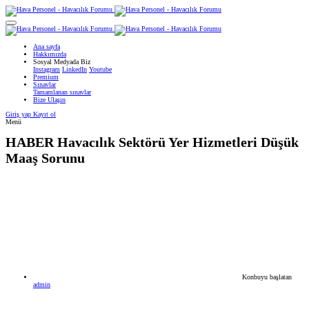
Ana sayfa
Hakkımızda
Sosyal Medyada Biz
Instagram
LinkedIn
Youtube
Premium
Sınavlar
Tamamlanan sınavlar
Bize Ulaşın
Giriş yap
Kayıt ol
Menü
HABER
Havacılık Sektörü Yer Hizmetleri Düşük
Maaş Sorunu
Konbuyu başlatan
admin