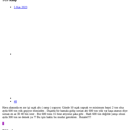
TGS Ramp
5 Kas 2023
#8
Hava alanında en zor işi uçak altı ( ramp ) yapıyor. Günde 10 uçak yapsak ve minimum hepsi 2 ton olsa
ayda 600 ton yük geçiyor elimizden . Dışarda bir hamala gidip sorsan abi 600 ton yük var kaça atarsın diye
sorsan en az 30 40 bin ister . Biz 600 tonu 15 bine atiyoruz şaka gibi . Hadi 600 ton değilde yarışı olsun
ayda 300 ton ne demek ya ?? Bu işin hakkı bu mudur gercekten . Rezalet!!!!
T