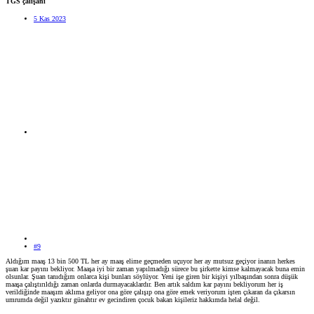
TGS çalışanı
5 Kas 2023
#9
Aldığım maaş 13 bin 500 TL her ay maaş elime geçmeden uçuyor her ay mutsuz geçiyor inanın herkes
şuan kar payını bekliyor. Maaşa iyi bir zaman yapılmadığı sürece bu şirkette kimse kalmayacak buna emin
olsunlar. Şuan tanıdığım onlarca kişi bunları söylüyor. Yeni işe giren bir kişiyi yılbaşından sonra düşük
maaşa çalıştırıldığı zaman onlarda durmayacaklardır. Ben artık saldım kar payını bekliyorum her iş
verildiğinde maaşım aklıma geliyor ona göre çalışıp ona göre emek veriyorum işten çıkaran da çıkarsın
umrumda değil yazıktır günahtır ev gecindiren çocuk bakan kişileriz hakkımda helal değil.