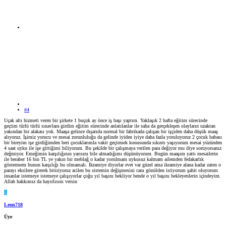
#4
Uçak altı hizmeti veren bir şirkete 1 buçuk ay önce iş başı yaptım. Yaklaşık 2 hafta eğitim sürecinde
geçtim türlü türlü sınavlara girdim eğitim sürecinde anlatılanlar ile saha da gerçekleşen olayların uzaktan
yakından bir alakası yok. Maaşa gelince dışarıda normal bir fabrikada çalışan bir işçiden daha düşük maaş
alıyoruz. İşimiz yorucu ve mesai zorunluluğu da gelinde iyiden iyiye daha fazla yoruluyoruz 2 çocuk babası
bir bireyim işe girdiğimden beri çocuklarımla vakit geçirmek konusunda sıkıntı yaşıyorum mesai yüzünden
4 saat uyku ile işe gittiğimi biliyorum. Bu şekilde bir çalışmaya verilen para değiyor mu diye soruyorsanız
değmiyor. Emeğimin karşılığının yarısını bile almadığımı düşünüyorum. Bugün maaşım yattı mesailerin
ile beraber 16 bin TL ye yakın bir meblağ o kadar yorulmam uykusuz kalmam ailemden fedakarlık
göstermem bunun karşılığı bu olmamalı. İkramiye diyorlar evet var güzel ama ikramiye alana kadar zaten o
parayı eksilere girerek bitiriyoruz acilen bu sistemin değişmesini canı gönülden istiyorum şahit oluyorum
insanlar istemeye istemeye çalışıyorlar çoğu yıl başını bekliyor bende o yıl başını bekleyenlerin içindeyim.
Allah hakkımız da hayırlısını versin
L
Leon718
Üye