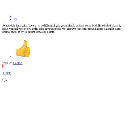
#2
Aynen öyle hacı çok şikayetçi ve dediğin gibi çok çıkan olacak ocaktan sonra bildiğin sömürü sistemi,
hayat yok değecek birşey değil çoğu zorunlulukdan ve ikramiye, cart curt olmasa kimse çalışmaz yami
normal teksilde aylık burdan daha çok alırsın.
Tepkiler:
Calık61
J
Jb1234
Üye