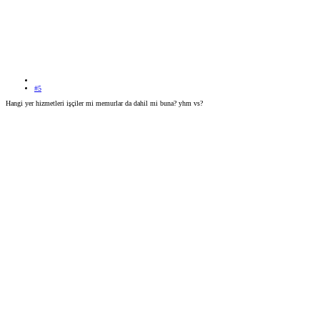
#5
Hangi yer hizmetleri işçiler mi memurlar da dahil mi buna? yhm vs?