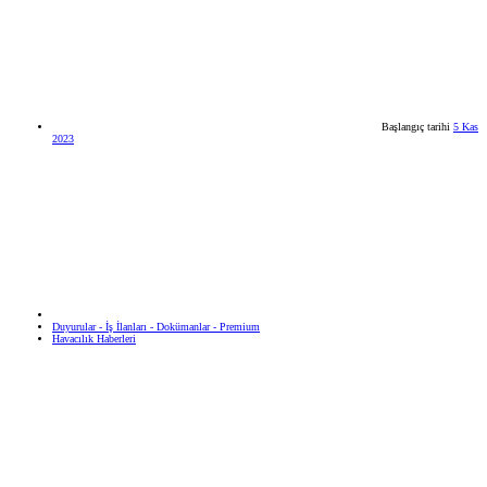
Başlangıç tarihi
5 Kas
2023
Duyurular - İş İlanları - Dokümanlar - Premium
Havacılık Haberleri