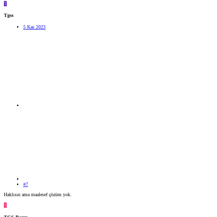
T
Tgss
5 Kas 2023
#7
Haklısın ama maalesef çözüm yok.
T