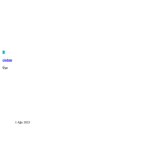
C
cigdem
Üye
1 Ağu 2023