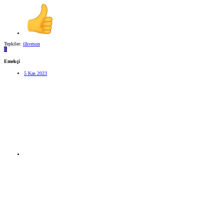
Tepkiler:
ilkveson
E
Emekçi
5 Kas 2023