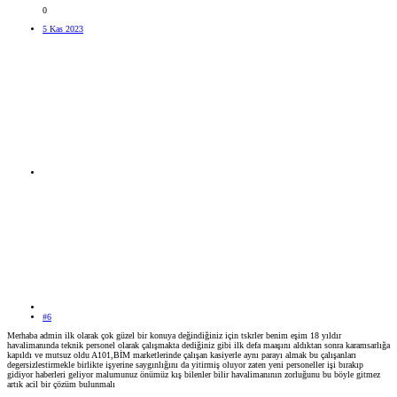
0
5 Kas 2023
#6
Merhaba admin ilk olarak çok güzel bir konuya değindiğiniz için tskrler benim eşim 18 yıldır
havalimanında teknik personel olarak çalışmakta dediğiniz gibi ilk defa maaşını aldıktan sonra karamsarlığa
kapıldı ve mutsuz oldu A101,BİM marketlerinde çalışan kasiyerle aynı parayı almak bu çalışanları
degersizlestirmekle birlikte işyerine saygınlığını da yitirmiş oluyor zaten yeni personeller işi bırakıp
gidiyor haberleri geliyor malumunuz önümüz kış bilenler bilir havalimanının zorluğunu bu böyle gitmez
artık acil bir çözüm bulunmalı