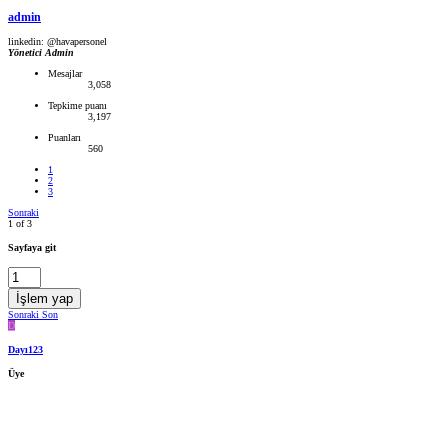
admin
linkedin: @havapersonel
Yönetici
Admin
Mesajlar
3,058
Tepkime puanı
3,197
Puanları
560
1
2
3
Sonraki
1 of 3
Sayfaya git
İşlem yap
Sonraki
Son
D
Dayı123
Üye