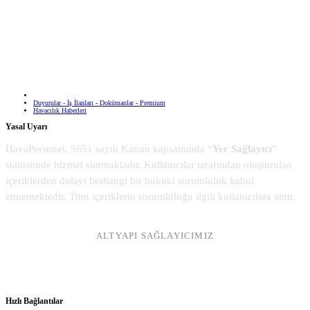
Duyurular - İş İlanları - Dokümanlar - Premium
Havacılık Haberleri
Yasal Uyarı
HavaPersonel, 5651 sayılı Kanun kapsamında “
Yer Sağlayıcı
”
statüsünde hizmet sunmaktadır. Kullanıcılar tarafından oluşturulan
içeriklerden dolayı herhangi bir hukuki sorumluluk kabul
etmemektedir. Tüm içeriklerin sorumluluğu ilgili kullanıcılara aittir.
ALTYAPI SAĞLAYICIMIZ
Hızlı Bağlantılar