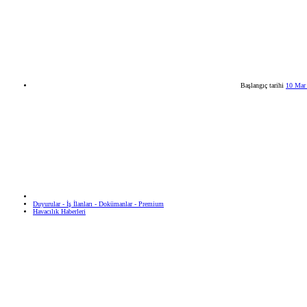
Başlangıç tarihi
10 Mar
Duyurular - İş İlanları - Dokümanlar - Premium
Havacılık Haberleri