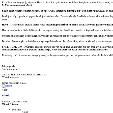
Ekip Terminaline yaptığı ziyarette Hava İş Sendikası çalışanlarına ve kabin, kokpit ekiplerine hitap ederek, 
7. Kıta da imzalamak olacak.
Şirket zaten yeterince kazanıyorken, ancak "bunu verebiliriz bütçemiz bu" dediğiniz rakamlarla, en yakın
İstediğiniz algı oyunlarını yapın, istediğiniz önlemi alın. Bu mücadelede önceliklerimizden, alın terinden, 
yapar.
Hava – İş Sendikasi olarak bizler yasal mevzuat gereklerinin tümünü eksiksiz yerine getirmeye devam
Hak mücadelemizde bizler biliyoruz ki tek başımıza değiliz. Sendikamız ancak siz kıymetli üyelerimizle bu müc
Mücadelemizde sizleri değersizleştiren ve sizin gücünüzden korkup bizleri provoke etmeye çalışanlara verile
Bu süreci baltama girişiminde bulunmaya teşebbüs edecek olan yöneticiler; sizler de sizi o koltuklara oturtan
ŞANLI TÜRK BAYRAĞIMIZI göklerde gururla taşıyan milli hava yolumuzun her biri ayrı ayrı pek kıymetli çalışan
Mücadelemiz; sizleri ateş hattına atarak değil, haklı davamızı en etkili şekilde savunarak sürecektir.
Konuştuğu lafı düşünmeden, nereye gideceğini hesap etmeden, pervasız ve patavatsızca laflar edenler bilmelidi
İyi çalışmalar,
Saygılarımızla
Türkiye Sivil Havacılık Sendikası (Hava-İş)
Yönetim Kurulu
Genişletmek için tıkla ...
Yazar
admin
linkedin: @havapersonel
Yönetici
Admin
Mesajlar
3,058