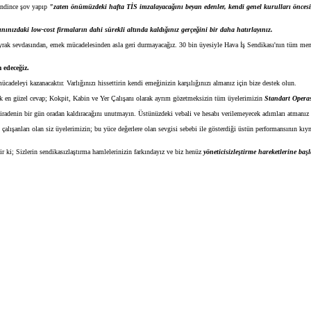
kendince şov yapıp
"zaten önümüzdeki hafta TİS imzalayacağını beyan edenler, kendi genel kurulları öncesi, 
ınızdaki low-cost firmaların dahi sürekli altında kaldığınız gerçeğini bir daha hatırlayınız.
bayrak sevdasından, emek mücadelesinden asla geri durmayacağız. 30 bin üyesiyle Hava İş Sendikası'nın tüm mens
 edeceğiz.
adeleyi kazanacaktır. Varlığınızı hissettirin kendi emeğinizin karşılığınızı almanız için bize destek olun.
cek en güzel cevap; Kokpit, Kabin ve Yer Çalışanı olarak ayrım gözetmeksizin tüm üyelerimizin
Standart Operas
 iradenin bir gün oradan kaldıracağını unutmayın. Üstünüzdeki vebali ve hesabı verilemeyecek adımları atmanız si
ları olan siz üyelerimizin; bu yüce değerlere olan sevgisi sebebi ile gösterdiği üstün performansının kıymeti,
r ki; Sizlerin sendikasızlaştırma hamlelerinizin farkındayız ve biz henüz
yöneticisizleştirme hareketlerine ba