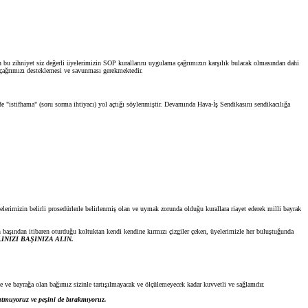
an bu zihniyet siz değerli üyelerimizin SOP kurallarını uygulama çağrımızın karşılık bulacak olmasından dahi
u çağrımızı desteklemesi ve savunması gerekmektedir.
e "istifhama" (soru sorma ihtiyacı) yol açtığı söylenmiştir. Devamında Hava-İş Sendikasını sendikacılığa
lerimizin belirli prosedürlerle belirlenmiş olan ve uymak zorunda olduğu kurallara riayet ederek milli bayrak
n başından itibaren oturduğu koltuktan kendi kendine kırmızı çizgiler çeken, üyelerimizle her buluştuğunda
NIZI BAŞINIZA ALIN.
 ve bayrağa olan bağımız sizinle tartışılmayacak ve ölçülemeyecek kadar kuvvetli ve sağlamdır.
tmuyoruz ve peşini de bırakmıyoruz.