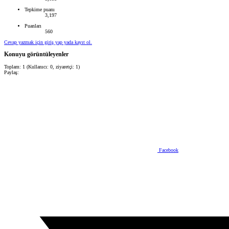
Tepkime puanı
3,197
Puanları
560
Cevap yazmak için giriş yap yada kayıt ol.
Konuyu görüntüleyenler
Toplam: 1 (Kullanıcı: 0, ziyaretçi: 1)
Paylaş:
Facebook