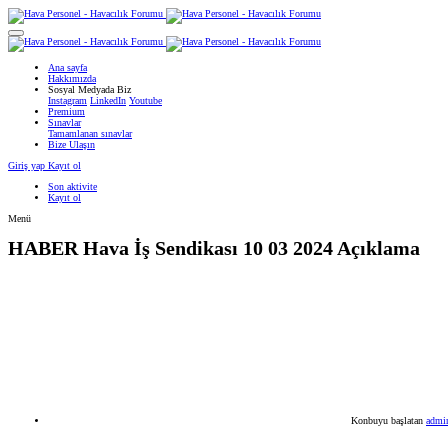
Ana sayfa
Hakkımızda
Sosyal Medyada Biz
Instagram
LinkedIn
Youtube
Premium
Sınavlar
Tamamlanan sınavlar
Bize Ulaşın
Giriş yap
Kayıt ol
Son aktivite
Kayıt ol
Menü
HABER
Hava İş Sendikası 10 03 2024 Açıklama
Konbuyu başlatan
admi