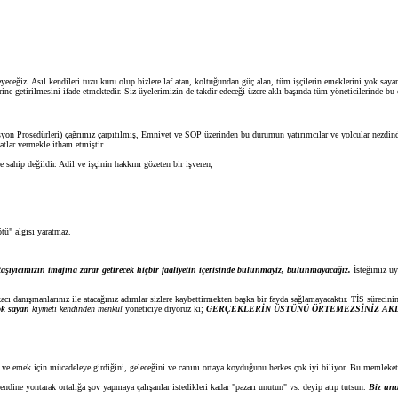
eceğiz. Asıl kendileri tuzu kuru olup bizlere laf atan, koltuğundan güç alan, tüm işçilerin emeklerini yok say
ine getirilmesini ifade etmektedir. Siz üyelerimizin de takdir edeceği üzere aklı başında tüm yöneticilerinde b
syon Prosedürleri) çağrımız çarpıtılmış, Emniyet ve SOP üzerinden bu durumun yatırımcılar ve yolcular nezdind
atlar vermekle itham etmiştir.
sahip değildir. Adil ve işçinin hakkını gözeten bir işveren;
tü" algısı yaratmaz.
şıyıcımızın imajına zarar getirecek hiçbir faaliyetin içerisinde bulunmayiz, bulunmayacağız.
İsteğimiz üye
cı danışmanlarınız ile atacağınız adımlar sizlere kaybettirmekten başka bir fayda sağlamayacaktır. TİS sürecini
ok sayan
kıymeti kendinden menkul
yöneticiye diyoruz ki;
GERÇEKLERİN ÜSTÜNÜ ÖRTEMEZSİNİZ AKLI
e emek için mücadeleye girdiğini, geleceğini ve canını ortaya koyduğunu herkes çok iyi biliyor. Bu memlekete
 kendine yontarak ortalığa şov yapmaya çalışanlar istedikleri kadar "pazarı unutun" vs. deyip atıp tutsun.
Biz unu