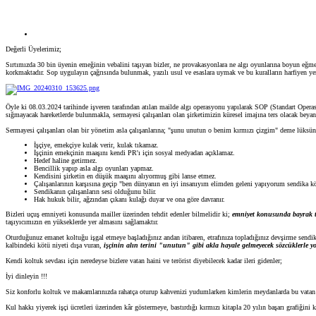
Değerli Üyelerimiz;
Sırtımızda 30 bin üyenin emeğinin vebalini taşıyan bizler, ne provakasyonlara ne algı oyunlarına boyun eğmey
korkmaktadır. Sop uygulayın çağrısında bulunmak, yazılı usul ve esaslara uymak ve bu kuralların harfiyen yer
Öyle ki 08.03.2024 tarihinde işveren tarafından atılan mailde algı operasyonu yapılarak SOP (Standart Opera
sığmayacak hareketlerde bulunmakla, sermayesi çalışanları olan şirketimizin küresel imajına ters olacak beyan
Sermayesi çalışanları olan bir yönetim asla çalışanlarına; "şunu unutun o benim kırmızı çizgim" deme lüksüne 
İşçiye, emekçiye kulak verir, kulak tıkamaz.
İşçinin emekçinin maaşını kendi PR'ı için sosyal medyadan açıklamaz.
Hedef haline getirmez.
Bencillik yapıp asla algı oyunları yapmaz.
Kendisini şirketin en düşük maaşını alıyormuş gibi lanse etmez.
Çalışanlarının karşısına geçip "ben dünyanın en iyi insanıyım elimden geleni yapıyorum sendika kö
Sendikanın çalışanların sesi olduğunu bilir.
Hak hukuk bilir, ağzından çıkanı kulağı duyar ve ona göre davranır.
Bizleri uçuş emniyeti konusunda mailler üzerinden tehdit edenler bilmelidir ki;
emniyet konusunda bayrak ta
taşıyıcımızın en yükseklerde yer almasını sağlamaktır.
Oturduğunuz emanet koltuğu işgal etmeye başladığınız andan itibaren, etrafınıza topladığınız devşirme sendika
kalbindeki kötü niyeti dışa vuran,
işçinin alın terini "unutun" gibi akla hayale gelmeyecek sözcüklerle y
Kendi koltuk sevdası için neredeyse bizlere vatan haini ve terörist diyebilecek kadar ileri gidenler;
İyi dinleyin !!!
Siz konforlu koltuk ve makamlarınızda rahatça oturup kahvenizi yudumlarken kimlerin meydanlarda bu vatan v
Kul hakkı yiyerek işçi ücretleri üzerinden kâr göstermeye, bastırdığı kırmızı kitapla 20 yılın başarı grafiğini