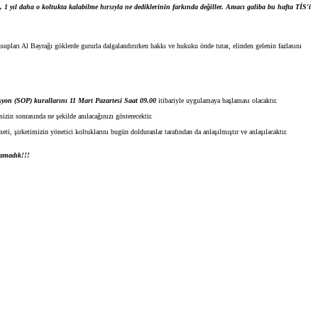
1 yıl daha o koltukta kalabilme hırsıyla ne dediklerinin farkında değiller. Amacı galiba bu hafta TİS'i
upları Al Bayrağı göklerde gururla dalgalandırırken hakkı ve hukuku önde tutar, elinden gelenin fazlasını
yon (SOP) kurallarını 11 Mart Pazartesi Saat 09.00
itibariyle uygulamaya başlaması olacaktır.
zin sonrasında ne şekilde anılacağınızı gösterecektir.
 şirketimizin yönetici koltuklarını bugün dolduranlar tarafından da anlaşılmıştır ve anlaşılacaktır.
şlamadık!!!