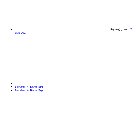
Başlangıç tarihi
28
Şub 2024
Gündem & Konu Dışı
Gündem & Konu Dışı