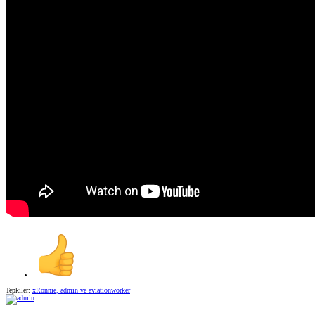
Tepkiler:
xRonnie
,
admin
ve
aviationworker