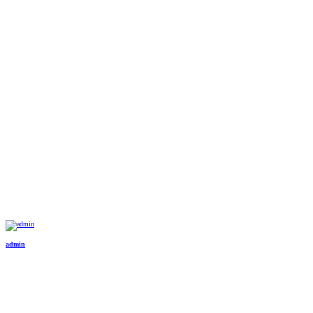
admin