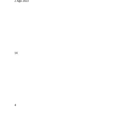
2 Ağu 2023
14
4