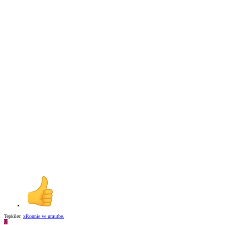
Tepkiler:
xRonnie
ve
umutbe.
U