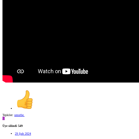
Tepkiler:
umutbe.
Ü
Üye silindi 549
29 Şub 2024