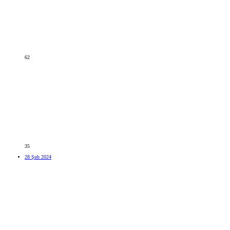
62
35
28 Şub 2024