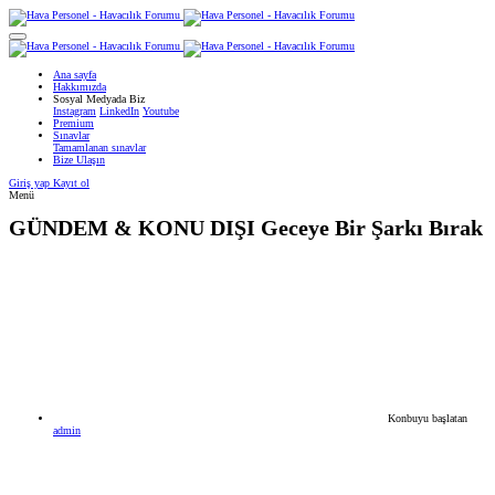
Ana sayfa
Hakkımızda
Sosyal Medyada Biz
Instagram
LinkedIn
Youtube
Premium
Sınavlar
Tamamlanan sınavlar
Bize Ulaşın
Giriş yap
Kayıt ol
Menü
GÜNDEM & KONU DIŞI
Geceye Bir Şarkı Bırak
Konbuyu başlatan
admin