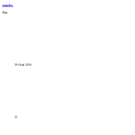
umutbe.
Üye
29 Ocak 2024
25