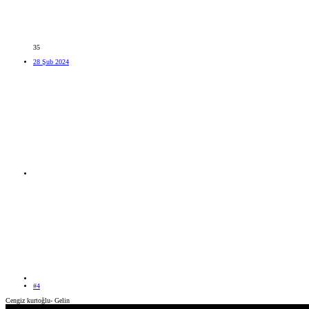
35
28 Şub 2024
#4
Cengiz kurtoğlu- Gelin