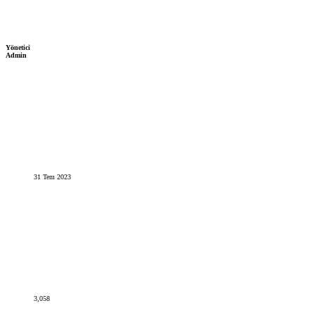
Yönetici
Admin
31 Tem 2023
3,058