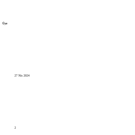
Üye
27 Nis 2024
2