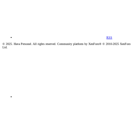
RSS
© 2025. Hava Personel. All rights reserved. Community platform by XenForo® © 2010-2025 XenForo
Ltd.