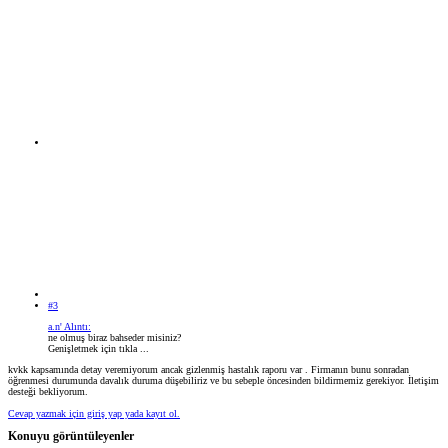
#3
a.n' Alıntı:
ne olmuş biraz bahseder misiniz?
Genişletmek için tıkla ...
kvkk kapsamında detay veremiyorum ancak gizlenmiş hastalık raporu var . Firmanın bunu sonradan
öğrenmesi durumunda davalık duruma düşebiliriz ve bu sebeple öncesinden bildirmemiz gerekiyor. İletişim
desteği bekliyorum.
Cevap yazmak için giriş yap yada kayıt ol.
Konuyu görüntüleyenler