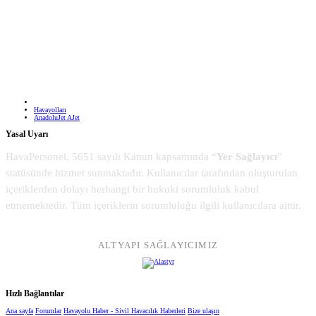
Havayolları
AnadoluJet AJet
Yasal Uyarı
HavaPersonel, 5651 sayılı Kanun kapsamında “
Yer Sağlayıcı
”
statüsünde hizmet sunmaktadır. Kullanıcılar tarafından oluşturulan
içeriklerden dolayı herhangi bir hukuki sorumluluk kabul
etmemektedir. Tüm içeriklerin sorumluluğu ilgili kullanıcılara aittir.
ALTYAPI SAĞLAYICIMIZ
Hızlı Bağlantılar
Ana sayfa
Forumlar
Havayolu Haber - Sivil Havacılık Haberleri
Bize ulaşın