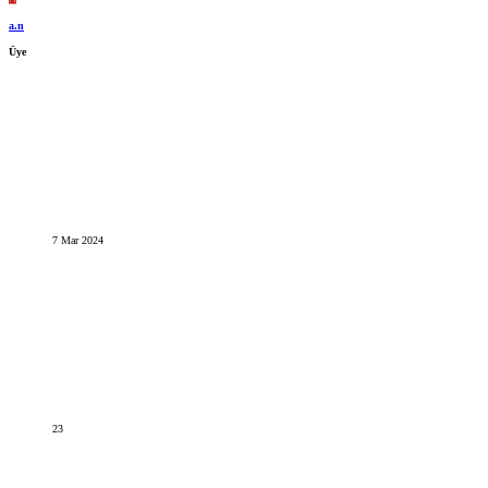
a.n
Üye
7 Mar 2024
23