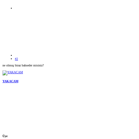
#2
ne olmuş biraz bahseder misiniz?
YAKACAM
Üye