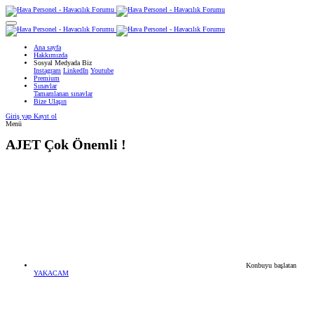
Ana sayfa
Hakkımızda
Sosyal Medyada Biz
Instagram
LinkedIn
Youtube
Premium
Sınavlar
Tamamlanan sınavlar
Bize Ulaşın
Giriş yap
Kayıt ol
Menü
AJET
Çok Önemli !
Konbuyu başlatan
YAKACAM