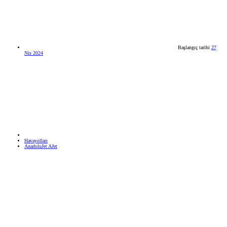
Başlangıç tarihi
27
Nis 2024
Havayolları
AnadoluJet AJet