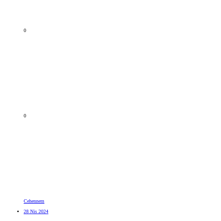
0
0
Cehennem
28 Nis 2024