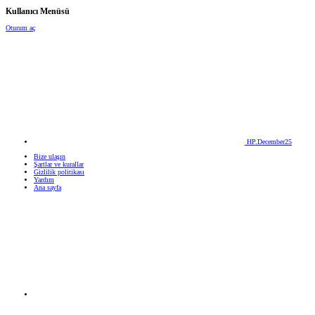
Kullanıcı Menüsü
Oturum aç
HP.December25
Bize ulaşın
Şartlar ve kurallar
Gizlilik politikası
Yardım
Ana sayfa