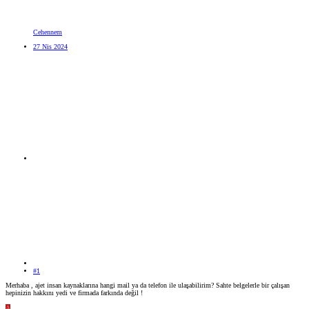
Cehennem
27 Nis 2024
#1
Merhaba , ajet insan kaynaklarına hangi mail ya da telefon ile ulaşabilirim? Sahte belgelerle bir çalışan
hepinizin hakkını yedi ve firmada farkında değil !
A