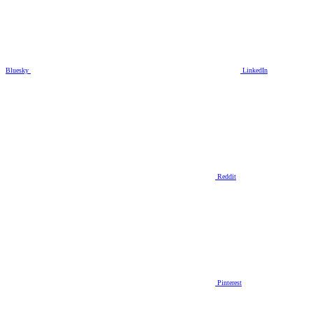
Bluesky
LinkedIn
Reddit
Pinterest