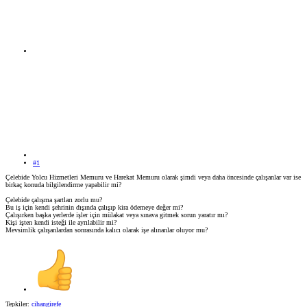
#1
Çelebide Yolcu Hizmetleri Memuru ve Harekat Memuru olarak şimdi veya daha öncesinde çalışanlar var ise
birkaç konuda bilgilendirme yapabilir mi?
Çelebide çalışma şartları zorlu mu?
Bu iş için kendi şehrinin dışında çalışıp kira ödemeye değer mi?
Çalışırken başka yerlerde işler için mülakat veya sınava gitmek sorun yaratır mı?
Kişi işten kendi isteği ile ayrılabilir mi?
Mevsimlik çalışanlardan sonrasında kalıcı olarak işe alınanlar oluyor mu?
Tepkiler:
cihangirefe