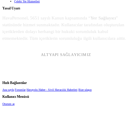
Çelebi Yer Hizmetleri
Yasal Uyarı
HavaPersonel, 5651 sayılı Kanun kapsamında “
Yer Sağlayıcı
”
statüsünde hizmet sunmaktadır. Kullanıcılar tarafından oluşturulan
içeriklerden dolayı herhangi bir hukuki sorumluluk kabul
etmemektedir. Tüm içeriklerin sorumluluğu ilgili kullanıcılara aittir.
ALTYAPI SAĞLAYICIMIZ
Hızlı Bağlantılar
Ana sayfa
Forumlar
Havayolu Haber - Sivil Havacılık Haberleri
Bize ulaşın
Kullanıcı Menüsü
Oturum aç