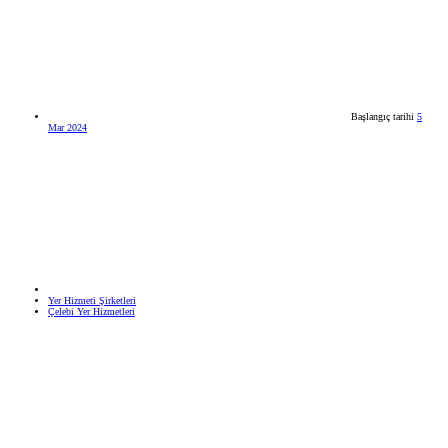
Başlangıç tarihi
5
Mar 2024
Yer Hizmeti Şirketleri
Çelebi Yer Hizmetleri