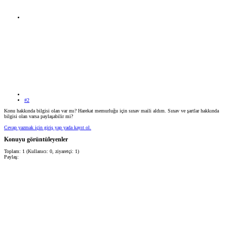
#2
Konu hakkında bilgisi olan var mı? Harekat memurluğu için sınav maili aldım. Sınav ve şartlar hakkında
bilgisi olan varsa paylaşabilir mi?
Cevap yazmak için giriş yap yada kayıt ol.
Konuyu görüntüleyenler
Toplam: 1 (Kullanıcı: 0, ziyaretçi: 1)
Paylaş: