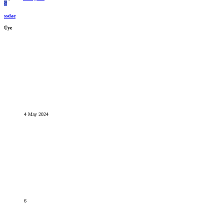
S
ssdae
Üye
4 May 2024
6