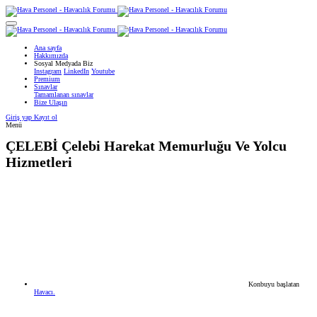
Ana sayfa
Hakkımızda
Sosyal Medyada Biz
Instagram
LinkedIn
Youtube
Premium
Sınavlar
Tamamlanan sınavlar
Bize Ulaşın
Giriş yap
Kayıt ol
Menü
ÇELEBİ
Çelebi Harekat Memurluğu Ve Yolcu
Hizmetleri
Konbuyu başlatan
Havacı.