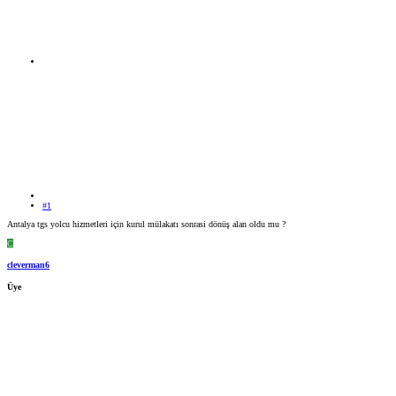
#1
Antalya tgs yolcu hizmetleri için kurul mülakatı sonrasi dönüş alan oldu mu ?
C
cleverman6
Üye