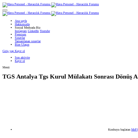
Ana sayfa
Hakkımızda
Sosyal Medyada Biz
Instagram
LinkedIn
Youtube
Premium
Sınavlar
Tamamlanan sınavlar
Bize Ulaşın
Giriş yap
Kayıt ol
Son aktivite
Kayıt ol
Menü
TGS
Antalya Tgs Kurul Mülakatı Sonrası Dönüş A
Konbuyu başlatan
MrFl