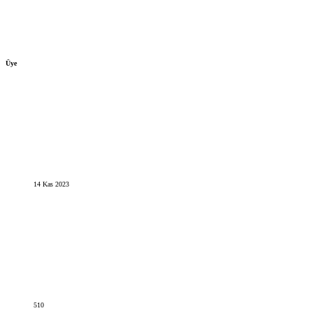
Üye
14 Kas 2023
510