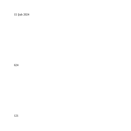
15 Şub 2024
624
121