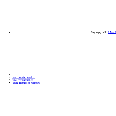
Başlangıç tarihi
2 Mar 
Yer Hizmeti Şirketleri
TGS Yer Hizmetleri
Yolcu Hizmetleri Memuru