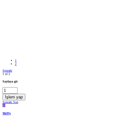
1
2
Sonraki
1 of 2
Sayfaya git
İşlem yap
Sonraki
Son
M
MrFly