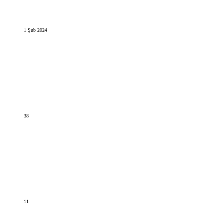
1 Şub 2024
38
11