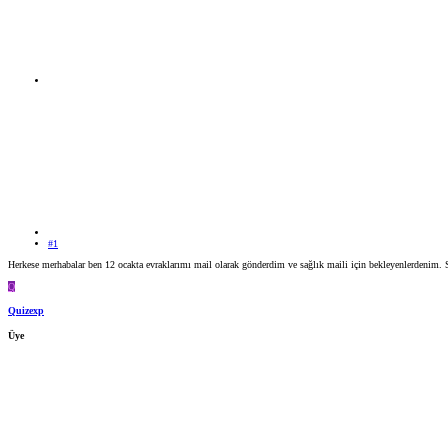
#1
Herkese merhabalar ben 12 ocakta evraklarımı mail olarak gönderdim ve sağlık maili için bekleyenlerdenim. S
Q
Quizexp
Üye