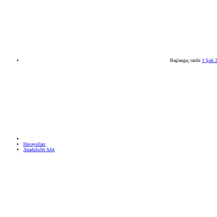
Başlangıç tarihi
1 Şub 
Havayolları
AnadoluJet AJet