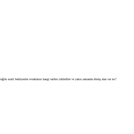
ağlık maili bekleyenler evraklarını hangi tarihte yüklediler ve yakın zamanda dönüş alan var mı?