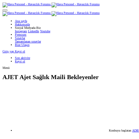
Ana sayfa
Hakkımızda
Sosyal Medyada Biz
Instagram
LinkedIn
Youtube
Premium
Sınavlar
Tamamlanan sınavlar
Bize Ulaşın
Giriş yap
Kayıt ol
Son aktivite
Kayıt ol
Menü
AJET
Ajet Sağlık Maili Bekleyenler
Konbuyu başlatan
ADB