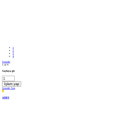
1
2
3
4
Sonraki
1 of 4
Sayfaya git
İşlem yap
Sonraki
Son
A
ADBY