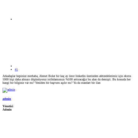
#1
Arkadaşlar hepinize merhaba, Ahmet Bolat bir kaç ay önce linkedin üzerinden afetzedelerimiz için ekstra
1000 kişi daha almayı düşünüyoruz istihdamımızı %100 arttıracağız bu alan da demişti. Bu konuda her
hangi bir bilginiz var mı? Yeniden bir başvuru açılır mı? Ya da standart bir ilan
admin
Yönetici
Admin