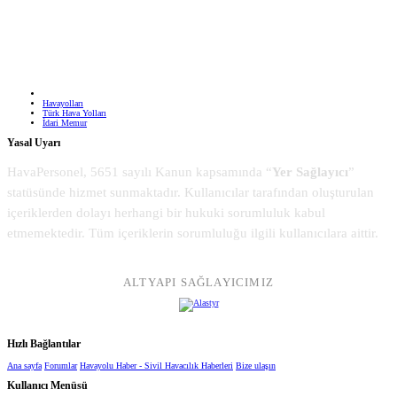
Havayolları
Türk Hava Yolları
İdari Memur
Yasal Uyarı
HavaPersonel, 5651 sayılı Kanun kapsamında “
Yer Sağlayıcı
”
statüsünde hizmet sunmaktadır. Kullanıcılar tarafından oluşturulan
içeriklerden dolayı herhangi bir hukuki sorumluluk kabul
etmemektedir. Tüm içeriklerin sorumluluğu ilgili kullanıcılara aittir.
ALTYAPI SAĞLAYICIMIZ
Hızlı Bağlantılar
Ana sayfa
Forumlar
Havayolu Haber - Sivil Havacılık Haberleri
Bize ulaşın
Kullanıcı Menüsü