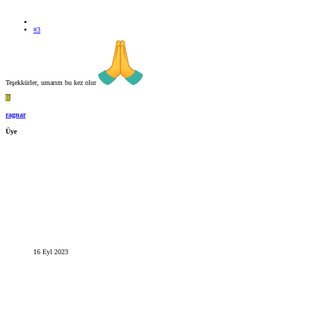
#3
Teşekkürler, umarım bu kez olur
R
ragnar
Üye
16 Eyl 2023