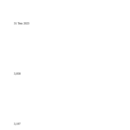
31 Tem 2023
3,058
3,197