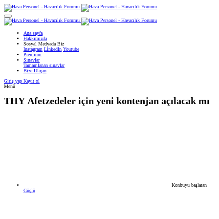
Ana sayfa
Hakkımızda
Sosyal Medyada Biz
Instagram
LinkedIn
Youtube
Premium
Sınavlar
Tamamlanan sınavlar
Bize Ulaşın
Giriş yap
Kayıt ol
Menü
THY
Afetzedeler için yeni kontenjan açılacak mı
Konbuyu başlatan
Güçlü