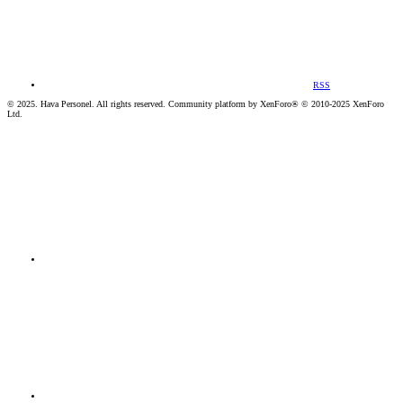
RSS
© 2025. Hava Personel. All rights reserved. Community platform by XenForo® © 2010-2025 XenForo
Ltd.