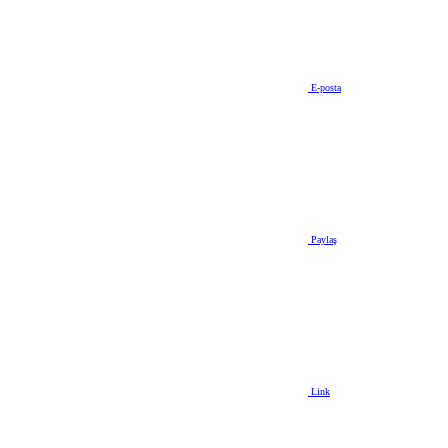
E-posta
Paylaş
Link