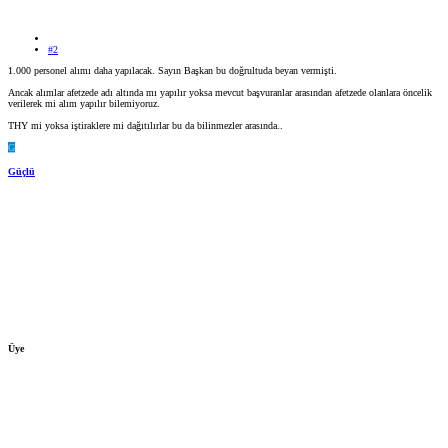
#2
1.000 personel alımı daha yapılacak. Sayın Başkan bu doğrultuda beyan vermişti.
Ancak alımlar afetzede adı altında mı yapılır yoksa mevcut başvuranlar arasından afetzede olanlara öncelik
verilerek mi alım yapılır bilemiyoruz.
THY mi yoksa iştiraklere mi dağıtılırlar bu da bilinmezler arasında..
G
Güçlü
Üye