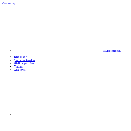
Oturum aç
HP.December25
Bize ulaşın
Şartlar ve kurallar
Gizlilik politikası
Yardım
Ana sayfa