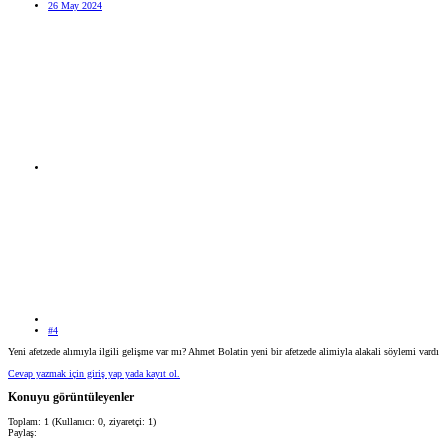
26 May 2024
#4
Yeni afetzede alımıyla ilgili gelişme var mı? Ahmet Bolatin yeni bir afetzede alimiyla alakali söylemi vardı
Cevap yazmak için giriş yap yada kayıt ol.
Konuyu görüntüleyenler
Toplam: 1 (Kullanıcı: 0, ziyaretçi: 1)
Paylaş: