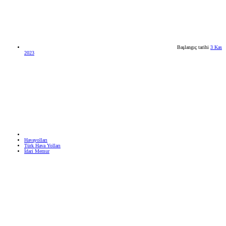
Başlangıç tarihi
3 Kas
2023
Havayolları
Türk Hava Yolları
İdari Memur